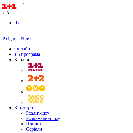
UA
RU
Вхід в кабінет
Онлайн
ТБ програма
Канали
Категорії
Реаліті-шоу
Розважальні шоу
Новини
Серіали