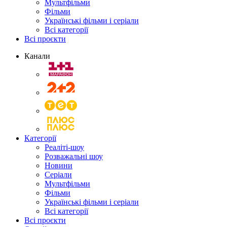
Мультфільми
Фільми
Українські фільми і серіали
Всі категорії
Всі проєкти
Канали
Категорії
Реаліті-шоу
Розважальні шоу
Новини
Серіали
Мультфільми
Фільми
Українські фільми і серіали
Всі категорії
Всі проєкти