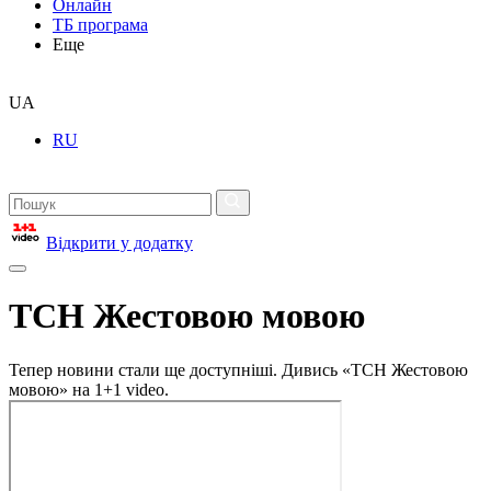
Онлайн
ТБ програма
Еще
UA
RU
Відкрити у додатку
ТСН Жестовою мовою
Тепер новини стали ще доступніші. Дивись «ТСН Жестовою
мовою» на 1+1 video.