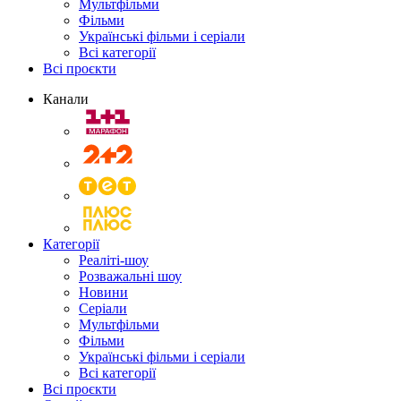
Мультфільми
Фільми
Українські фільми і серіали
Всі категорії
Всі проєкти
Канали
Категорії
Реаліті-шоу
Розважальні шоу
Новини
Серіали
Мультфільми
Фільми
Українські фільми і серіали
Всі категорії
Всі проєкти