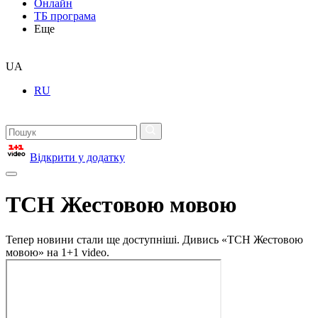
Онлайн
ТБ програма
Еще
UA
RU
Відкрити у додатку
ТСН Жестовою мовою
Тепер новини стали ще доступніші. Дивись «ТСН Жестовою
мовою» на 1+1 video.