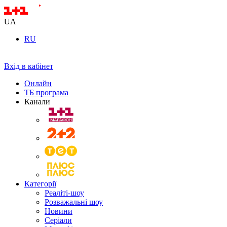
UA
RU
Вхід в кабінет
Онлайн
ТБ програма
Канали
Категорії
Реаліті-шоу
Розважальні шоу
Новини
Серіали