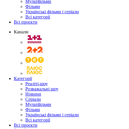
Мультфільми
Фільми
Українські фільми і серіали
Всі категорії
Всі проєкти
Канали
Категорії
Реаліті-шоу
Розважальні шоу
Новини
Серіали
Мультфільми
Фільми
Українські фільми і серіали
Всі категорії
Всі проєкти