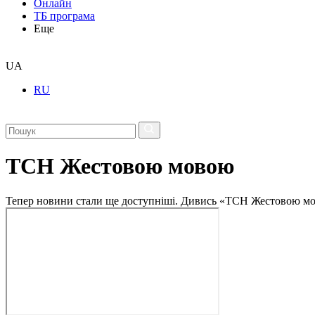
Онлайн
ТБ програма
Еще
UA
RU
ТСН Жестовою мовою
Тепер новини стали ще доступніші. Дивись «ТСН Жестовою мо