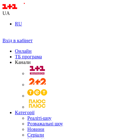
UA
RU
Вхід в кабінет
Онлайн
ТБ програма
Канали
Категорії
Реаліті-шоу
Розважальні шоу
Новини
Серіали