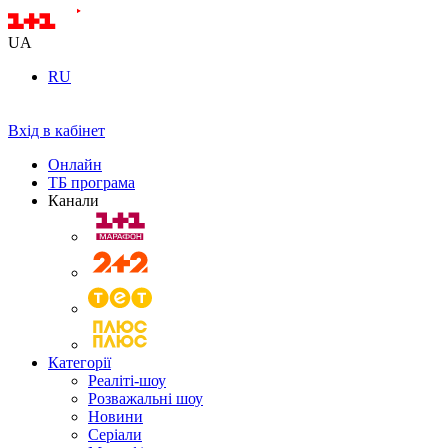
UA
RU
Вхід в кабінет
Онлайн
ТБ програма
Канали
Категорії
Реаліті-шоу
Розважальні шоу
Новини
Серіали