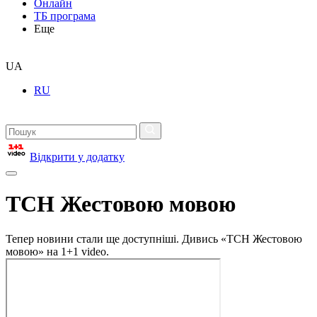
Онлайн
ТБ програма
Еще
UA
RU
Відкрити у додатку
ТСН Жестовою мовою
Тепер новини стали ще доступніші. Дивись «ТСН Жестовою
мовою» на 1+1 video.