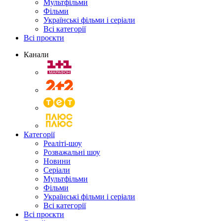
Мультфільми
Фільми
Українські фільми і серіали
Всі категорії
Всі проєкти
Канали
Категорії
Реаліті-шоу
Розважальні шоу
Новини
Серіали
Мультфільми
Фільми
Українські фільми і серіали
Всі категорії
Всі проєкти