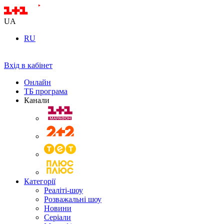
UA
RU
Вхід в кабінет
Онлайн
ТБ програма
Канали
Категорії
Реаліті-шоу
Розважальні шоу
Новини
Серіали