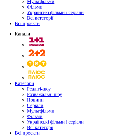
Мультфільми
Фільми
Українські фільми і серіали
Всі категорії
Всі проєкти
Канали
Категорії
Реаліті-шоу
Розважальні шоу
Новини
Серіали
Мультфільми
Фільми
Українські фільми і серіали
Всі категорії
Всі проєкти