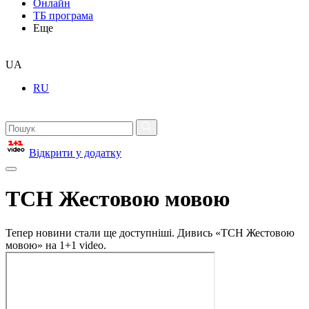
Онлайн
ТБ програма
Еще
UA
RU
Відкрити у додатку
ТСН Жестовою мовою
Тепер новини стали ще доступніші. Дивись «ТСН Жестовою
мовою» на 1+1 video.