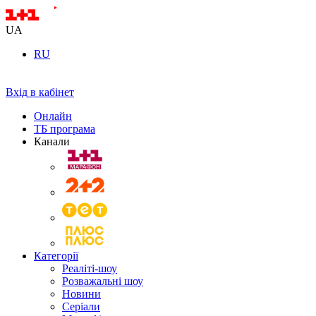
UA
RU
Вхід в кабінет
Онлайн
ТБ програма
Канали
Категорії
Реаліті-шоу
Розважальні шоу
Новини
Серіали