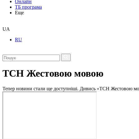
Онлайн
ТБ програма
Еще
UA
RU
ТСН Жестовою мовою
Тепер новини стали ще доступніші. Дивись «ТСН Жестовою мо