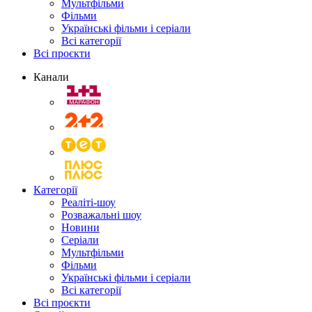
Мультфільми
Фільми
Українські фільми і серіали
Всі категорії
Всі проєкти
Канали
Категорії
Реаліті-шоу
Розважальні шоу
Новини
Серіали
Мультфільми
Фільми
Українські фільми і серіали
Всі категорії
Всі проєкти