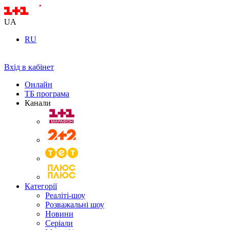
UA
RU
Вхід в кабінет
Онлайн
ТБ програма
Канали
Категорії
Реаліті-шоу
Розважальні шоу
Новини
Серіали