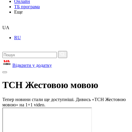
Онлайн
ТБ програма
Еще
UA
RU
Відкрити у додатку
ТСН Жестовою мовою
Тепер новини стали ще доступніші. Дивись «ТСН Жестовою
мовою» на 1+1 video.