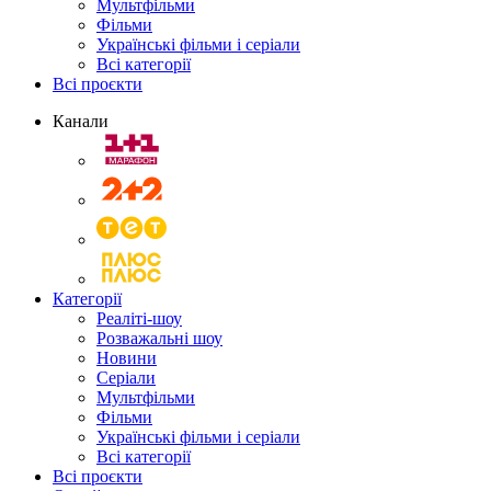
Мультфільми
Фільми
Українські фільми і серіали
Всі категорії
Всі проєкти
Канали
Категорії
Реаліті-шоу
Розважальні шоу
Новини
Серіали
Мультфільми
Фільми
Українські фільми і серіали
Всі категорії
Всі проєкти