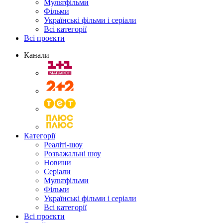
Мультфільми
Фільми
Українські фільми і серіали
Всі категорії
Всі проєкти
Канали
Категорії
Реаліті-шоу
Розважальні шоу
Новини
Серіали
Мультфільми
Фільми
Українські фільми і серіали
Всі категорії
Всі проєкти