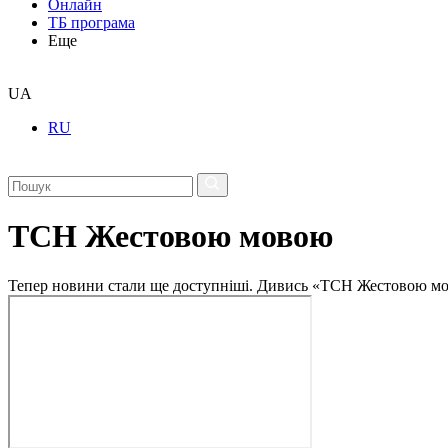
Онлайн
ТБ програма
Еще
UA
RU
ТСН Жестовою мовою
Тепер новини стали ще доступніші. Дивись «ТСН Жестовою мо