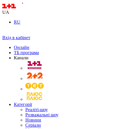
UA
RU
Вхід в кабінет
Онлайн
ТБ програма
Канали
Категорії
Реаліті-шоу
Розважальні шоу
Новини
Серіали