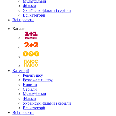
Мультфільми
Фільми
Українські фільми і серіали
Всі категорії
Всі проєкти
Канали
Категорії
Реаліті-шоу
Розважальні шоу
Новини
Серіали
Мультфільми
Фільми
Українські фільми і серіали
Всі категорії
Всі проєкти