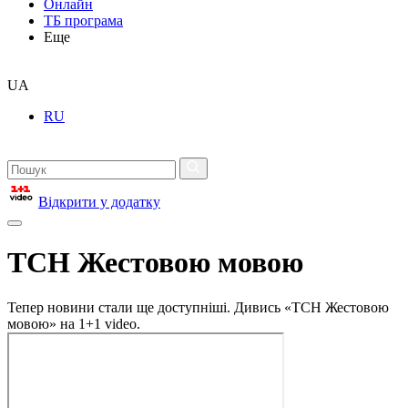
Онлайн
ТБ програма
Еще
UA
RU
Відкрити у додатку
ТСН Жестовою мовою
Тепер новини стали ще доступніші. Дивись «ТСН Жестовою
мовою» на 1+1 video.