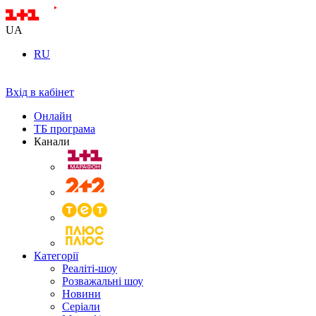
UA
RU
Вхід в кабінет
Онлайн
ТБ програма
Канали
Категорії
Реаліті-шоу
Розважальні шоу
Новини
Серіали