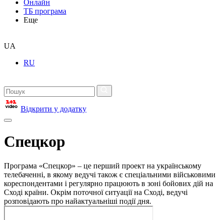
Онлайн
ТБ програма
Еще
UA
RU
Відкрити у додатку
Спецкор
Програма «Спецкор» – це перший проект на українському
телебаченні, в якому ведучі також є спеціальними військовими
кореспондентами і регулярно працюють в зоні бойових дій на
Сході країни. Окрім поточної ситуації на Сході, ведучі
розповідають про найактуальніші події дня.