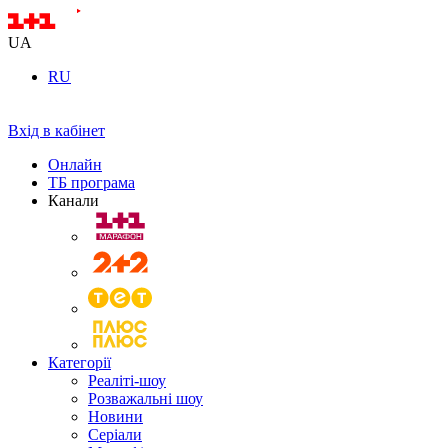
UA
RU
Вхід в кабінет
Онлайн
ТБ програма
Канали
Категорії
Реаліті-шоу
Розважальні шоу
Новини
Серіали