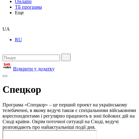
Онлайн
ТБ програма
Еще
UA
RU
Відкрити у додатку
Спецкор
Програма «Спецкор» – це перший проект на українському
телебаченні, в якому ведучі також є спеціальними військовими
кореспондентами і регулярно працюють в зоні бойових дій на
Сході країни. Окрім поточної ситуації на Сході, ведучі
розповідають про найактуальніші події дня.