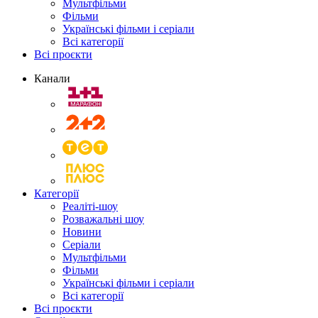
Мультфільми
Фільми
Українські фільми і серіали
Всі категорії
Всі проєкти
Канали
Категорії
Реаліті-шоу
Розважальні шоу
Новини
Серіали
Мультфільми
Фільми
Українські фільми і серіали
Всі категорії
Всі проєкти