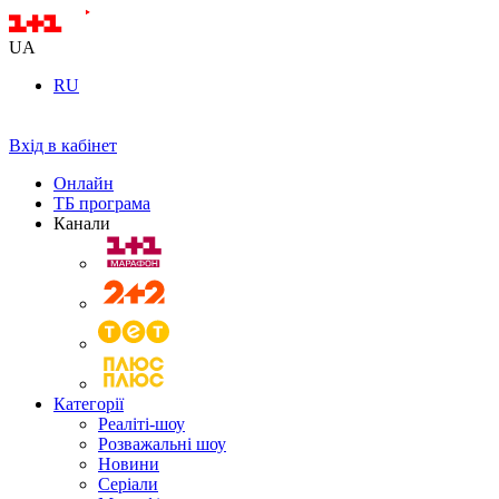
UA
RU
Вхід в кабінет
Онлайн
ТБ програма
Канали
Категорії
Реаліті-шоу
Розважальні шоу
Новини
Серіали