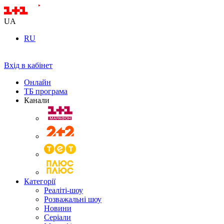
UA
RU
Вхід в кабінет
Онлайн
ТБ програма
Канали
Категорії
Реаліті-шоу
Розважальні шоу
Новини
Серіали