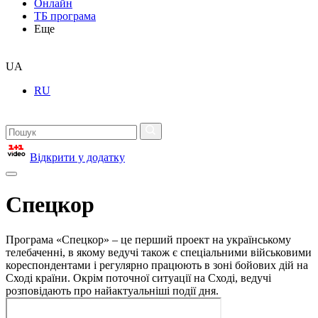
Онлайн
ТБ програма
Еще
UA
RU
Відкрити у додатку
Спецкор
Програма «Спецкор» – це перший проект на українському
телебаченні, в якому ведучі також є спеціальними військовими
кореспондентами і регулярно працюють в зоні бойових дій на
Сході країни. Окрім поточної ситуації на Сході, ведучі
розповідають про найактуальніші події дня.