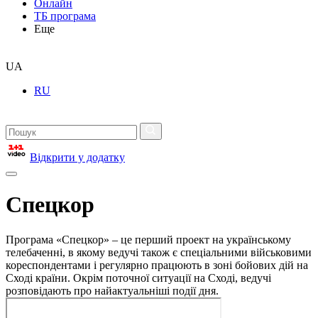
Онлайн
ТБ програма
Еще
UA
RU
Відкрити у додатку
Спецкор
Програма «Спецкор» – це перший проект на українському
телебаченні, в якому ведучі також є спеціальними військовими
кореспондентами і регулярно працюють в зоні бойових дій на
Сході країни. Окрім поточної ситуації на Сході, ведучі
розповідають про найактуальніші події дня.