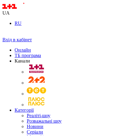
UA
RU
Вхід в кабінет
Онлайн
ТБ програма
Канали
Категорії
Реаліті-шоу
Розважальні шоу
Новини
Серіали