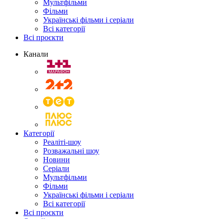
Мультфільми
Фільми
Українські фільми і серіали
Всі категорії
Всі проєкти
Канали
Категорії
Реаліті-шоу
Розважальні шоу
Новини
Серіали
Мультфільми
Фільми
Українські фільми і серіали
Всі категорії
Всі проєкти