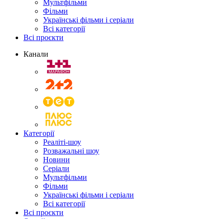
Мультфільми
Фільми
Українські фільми і серіали
Всі категорії
Всі проєкти
Канали
Категорії
Реаліті-шоу
Розважальні шоу
Новини
Серіали
Мультфільми
Фільми
Українські фільми і серіали
Всі категорії
Всі проєкти