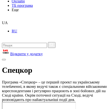
Онлайн
ТБ програма
Еще
UA
RU
Відкрити у додатку
Спецкор
Програма «Спецкор» – це перший проект на українському
телебаченні, в якому ведучі також є спеціальними військовими
кореспондентами і регулярно працюють в зоні бойових дій на
Сході країни. Окрім поточної ситуації на Сході, ведучі
розповідають про найактуальніші події дня.