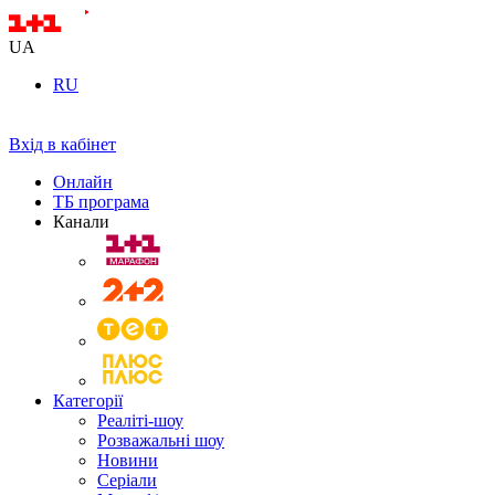
UA
RU
Вхід в кабінет
Онлайн
ТБ програма
Канали
Категорії
Реаліті-шоу
Розважальні шоу
Новини
Серіали