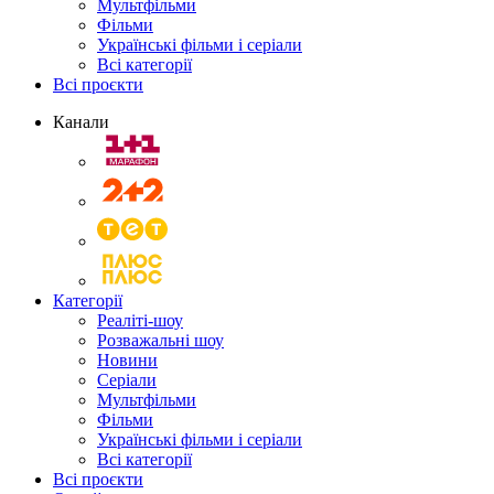
Мультфільми
Фільми
Українські фільми і серіали
Всі категорії
Всі проєкти
Канали
Категорії
Реаліті-шоу
Розважальні шоу
Новини
Серіали
Мультфільми
Фільми
Українські фільми і серіали
Всі категорії
Всі проєкти