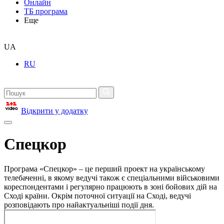
Онлайн
ТБ програма
Еще
UA
RU
Відкрити у додатку
Спецкор
Програма «Спецкор» – це перший проект на українському
телебаченні, в якому ведучі також є спеціальними військовими
кореспондентами і регулярно працюють в зоні бойових дій на
Сході країни. Окрім поточної ситуації на Сході, ведучі
розповідають про найактуальніші події дня.