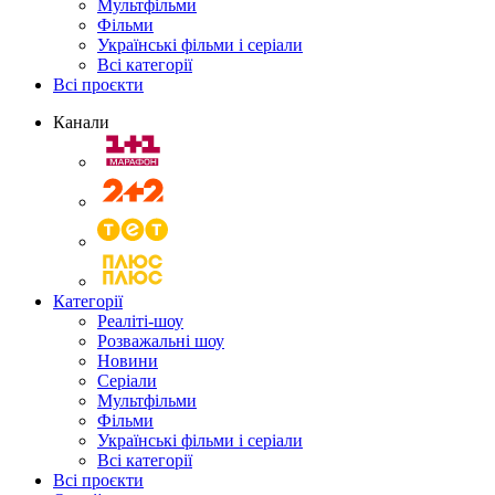
Мультфільми
Фільми
Українські фільми і серіали
Всі категорії
Всі проєкти
Канали
Категорії
Реаліті-шоу
Розважальні шоу
Новини
Серіали
Мультфільми
Фільми
Українські фільми і серіали
Всі категорії
Всі проєкти