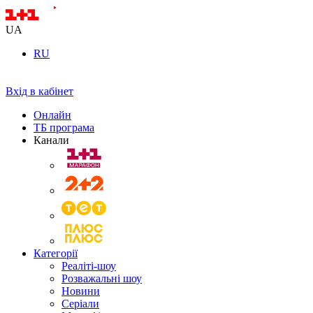
UA
RU
Вхід в кабінет
Онлайн
ТБ програма
Канали
Категорії
Реаліті-шоу
Розважальні шоу
Новини
Серіали