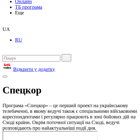
Онлайн
ТБ програма
Еще
UA
RU
Відкрити у додатку
Спецкор
Програма «Спецкор» – це перший проект на українському
телебаченні, в якому ведучі також є спеціальними військовими
кореспондентами і регулярно працюють в зоні бойових дій на
Сході країни. Окрім поточної ситуації на Сході, ведучі
розповідають про найактуальніші події дня.