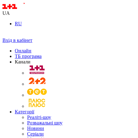
UA
RU
Вхід в кабінет
Онлайн
ТБ програма
Канали
Категорії
Реаліті-шоу
Розважальні шоу
Новини
Серіали