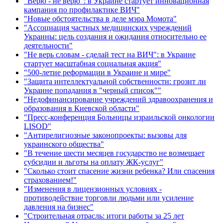
"Верю - не верю": в Украине стартует инновационная
кампания по профилактике ВИЧ"
"Новые обстоятельства в деле мэра Момота"
"Ассоциация частных медицинских учреждений
Украины: цель создания и ожидания относительно ее
деятельности"
"Не верь словам - сделай тест на ВИЧ": в Украине
стартует масштабная социальная акция"
"500-летие реформации в Украине и мире"
"Защита интеллектуальной собственности: грозит ли
Украине попадания в "черный список""
"Недофинансирование учреждений здравоохранения и
образования в Киевской области"
"Пресс-конференция Больницы израильской онкологии
LISOD"
"Антирелигиозные законопроекты: вызовы для
украинского общества"
"В течение шести месяцев государство не возмещает
субсидии и льготы на оплату ЖК-услуг"
"Сколько стоит спасение жизни ребенка? Или спасения
страхованием!"
"Изменения в лицензионных условиях -
противодействие торговли людьми или усиление
давления на бизнес"
"Строительная отрасль: итоги работы за 25 лет