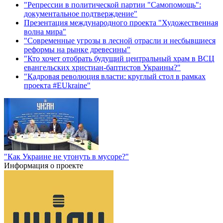
"Репрессии в политической партии "Самопомощь":
документальное подтверждение"
Презентация международного проекта "Художественная
волна мира"
"Современные угрозы в лесной отрасли и несбывшиеся
реформы на рынке древесины"
"Кто хочет отобрать будущий центральный храм в ВСЦ
евангельских христиан-баптистов Украины?"
"Кадровая революция власти: круглый стол в рамках
проекта #EUkraine"
"Как Украине не утонуть в мусоре?"
Информация о проекте