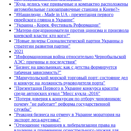
"Куда делись уже привычные и компактно расположены
автомобильные газозаправочные станции в Киеве?»
"#Нашилюди - Made in UA - презентация первого
еврейского глянца в Украине"
"Украина - Корея. Фестиваль Реформации"
"Матери-предприниматели против цинизма и произвола
киевской власти: кто кого?"
"Новые лидеры Социалистической партии Украины о
стратегии развития партии"
2021
"Информационная война относительно Чернобыльской
АЭС: причины и последствия"
"Бизнес на школьниках: как с детства формируется
табачная зависимость?"
"Мариупольский морской торговый порт: состояние дел
и конкурс на должность руководителя порта"
"Презентация Первого в Украине конкурса красоты
среди авторских кукол "Мисс кукла -2016"
"Потеря доверия к конкурсам по отбору чиновников:
почему "не работает" реформа государственной
службы"
"Реакция бизнеса на отмену в Украине моратория на
экспорт леса-кругляка"
"Отношение украинцев к либерализации права на
владение и применение огнестрельного оружия для