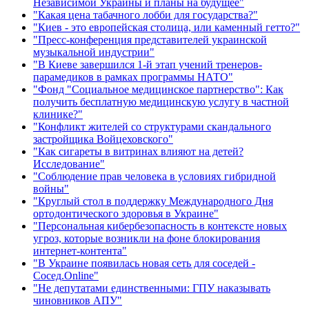
Независимой Украины и планы на будущее"
"Какая цена табачного лобби для государства?"
"Киев - это европейская столица, или каменный гетто?"
"Пресс-конференция представителей украинской
музыкальной индустрии"
"В Киеве завершился 1-й этап учений тренеров-
парамедиков в рамках программы НАТО"
"Фонд "Социальное медицинское партнерство": Как
получить бесплатную медицинскую услугу в частной
клинике?"
"Конфликт жителей со структурами скандального
застройщика Войцеховского"
"Как сигареты в витринах влияют на детей?
Исследование"
"Соблюдение прав человека в условиях гибридной
войны"
"Круглый стол в поддержку Международного Дня
ортодонтического здоровья в Украине"
"Персональная кибербезопасность в контексте новых
угроз, которые возникли на фоне блокирования
интернет-контента"
"В Украине появилась новая сеть для соседей -
Сосед.Online"
"Не депутатами единственными: ГПУ наказывать
чиновников АПУ"