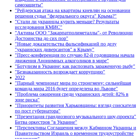
самозащиты"
"Рейдерская атака на квартиры киевлян на основании
решения судьи "федерального округа" Крыма?"
"Стали ли украинцы курить меньше? Результаты
исследования КМИС"
"Активы ООО "Закарпатполиметаллы"- от Революции
Достоинства до сих пор"
"Новые доказательства фальсификаций по делу
"украинских диверсантов" в Крыму"
"Пресс-конференция по случаю 82-й годовщины начала
движения Анонимных алкоголиков в мире"
"Ботулизм в Украине: как распознать зараженную рыбу"
"Безнаказанность возрождает коррупцию"
2022
"Парный чемпионат мира по стронгмену: сильнейшая
команда мира 2016 будет определена во Львове"
"Проблема ожирения среди украинских детей: 82% в
зоне риска"
"Приоритеты развития Харьковщины: взгляд соискателя
по пост губернатора"
"Презентация грандиозного музыкального шоу-проекта"
Битва оркестров "в Украине"
"Перспективы Соглашения между Кабмином Украины и
Правительством Израиль о временном трудоустройстве
украинцев"