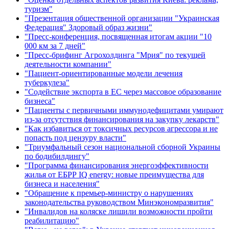
туризм"
"Презентация общественной организации "Украинская
Федерация" Здоровый образ жизни"
"Пресс-конференция, посвященная итогам акции "10
000 км за 7 дней"
"Пресс-брифинг Агрохолдинга "Мрия" по текущей
деятельности компании"
"Пациент-ориентированные модели лечения
туберкулеза"
"Содействие экспорта в ЕС через массовое образование
бизнеса"
"Пациенты с первичными иммунодефицитами умирают
из-за отсутствия финансирования на закупку лекарств"
"Как избавиться от токсичных ресурсов агрессора и не
попасть под цензуру власти"
"Триумфальный сезон национальной сборной Украины
по бодибилдингу"
"Программа финансирования энергоэффективности
жилья от ЕБРР IQ energy: новые преимущества для
бизнеса и населения"
"Обращение к премьер-министру о нарушениях
законодательства руководством Минэкономразвития"
"Инвалидов на коляске лишили возможности пройти
реабилитацию"