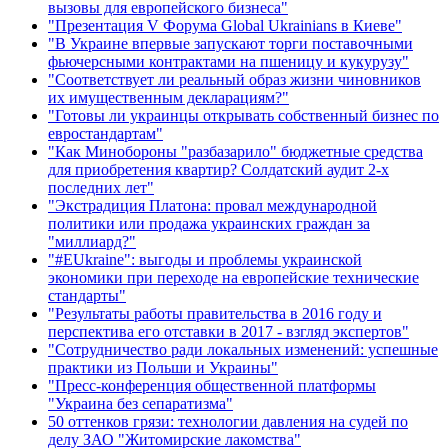
вызовы для европейского бизнеса"
"Презентация V Форума Global Ukrainians в Киеве"
"В Украине впервые запускают торги поставочными
фьючерсными контрактами на пшеницу и кукурузу"
"Соответствует ли реальный образ жизни чиновников
их имущественным декларациям?"
"Готовы ли украинцы открывать собственный бизнес по
евростандартам"
"Как Минобороны "разбазарило" бюджетные средства
для приобретения квартир? Солдатский аудит 2-х
последних лет"
"Экстрадиция Платона: провал международной
политики или продажа украинских граждан за
"миллиард?"
"#EUkraine": выгоды и проблемы украинской
экономики при переходе на европейские технические
стандарты"
"Результаты работы правительства в 2016 году и
перспектива его отставки в 2017 - взгляд экспертов"
"Сотрудничество ради локальных изменений: успешные
практики из Польши и Украины"
"Пресс-конференция общественной платформы
"Украина без сепаратизма"
50 оттенков грязи: технологии давления на судей по
делу ЗАО "Житомирские лакомства"