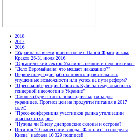
2018
2017
2016
"Украина на всемирной встрече с Папой Франциском:
Краков 26-31 июля 2016"
"Органический сектор Украины: реалии и перспективы"
"Дело Евромайдана: что мешает наказанию?"
Первое полугодие работы нового правительства:
упущенные возможности или успех на пути реформ?
"Пресс-конференция Габриэль Кубе на тему: опасность
гендерной идеологии в Украине"
"Сколько будет стоить новогодняя корзина для
украинцев. Прогноз цен на продукты питания в 2017
году"
"Пресс-конференция участников рынка утилизации
опасных отходов"
"Нужны ли Киеву днепровские склоны и острова?"
Петиция "О вынесении завода "Фанплит" за пределы
Киева" набрала 10 329 подписей