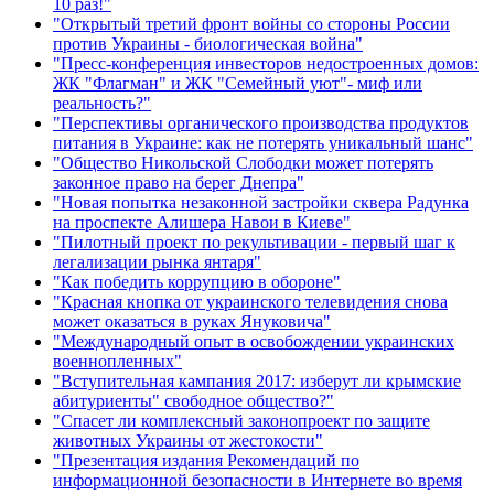
10 раз!"
"Открытый третий фронт войны со стороны России
против Украины - биологическая война"
"Пресс-конференция инвесторов недостроенных домов:
ЖК "Флагман" и ЖК "Семейный уют"- миф или
реальность?"
"Перспективы органического производства продуктов
питания в Украине: как не потерять уникальный шанс"
"Общество Никольской Слободки может потерять
законное право на берег Днепра"
"Новая попытка незаконной застройки сквера Радунка
на проспекте Алишера Навои в Киеве"
"Пилотный проект по рекультивации - первый шаг к
легализации рынка янтаря"
"Как победить коррупцию в обороне"
"Красная кнопка от украинского телевидения снова
может оказаться в руках Януковича"
"Международный опыт в освобождении украинских
военнопленных"
"Вступительная кампания 2017: изберут ли крымские
абитуриенты" свободное общество?"
"Спасет ли комплексный законопроект по защите
животных Украины от жестокости"
"Презентация издания Рекомендаций по
информационной безопасности в Интернете во время