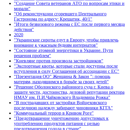
"Создание Совета ветеранов АТО по вопросам этики и
морали"
"Об реконструкции сгоревшего Центрального
Гастронома по адресу: Крещатик, 40/1"
"Итоги безвизового режима с ЕС после первого месяца
действия"
2020
"Украинские сироты едут в Европу, чтобы привлечь
внимание к ужасным будням интернатов"
"Состояние атомной энергетики в Украине. Пути
решения проблем"
"Киевляне против произвола застройщиков"
"Экспортные квоты, которые стали доступны после
вступления в силу Соглашения об ассоциации с ЕС"
"Презентация ОО" Женщина & Закон ": помощь
матерям, находящимся в борьбе за своих детей"
"Решение Оболонского районного суда г. Киева о
защите чести, достоинства, деловой репутации ректора
НМАУ им. П.И.Чайковского Владимира Рожка"
"В пострадавших от застройки Войцеховского
последнюю надежду забирают чиновники КГГА"
"Коммунальный террор в Кривом Роге"
"Предотвращение уничтожению допустимых к
употреблению продуктов питания с целью
предотвращения голода в стране"