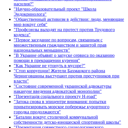
насилия?"
"Научно-образовательный проект "Школа
Эндокринолога"
"Общественный активизм в действии: люди, меняющие
мир вокруг себя"
"Профсоюзы выходят на протест против Трудового
кодекса"
"Первое заседание по вопросам, связанным с
множественным гражданством и защитой прав
национальных меньшинств"
"В Украине объявят о запуске сервиса по оказанию
помощи в прекращении курения"
"Как Украине не утонуть в мусоре?"
"Стоп коррупции! Жители Бахмацкого района
Черниговщины выступают против преступников при
власти"
"Состояние современной украинской адвокатуры
накануне введения адвокатской монополии"
"Презентація соціального проекту H-road"
"Затока снова в эпицентре внимания: попытки
приватизировать морское побережье курортного
городка продолжаются"
"Баталии вокруг столичной коммунальной
собственности детско-юношеской спортивной школы"
"Презентация совместного социологического