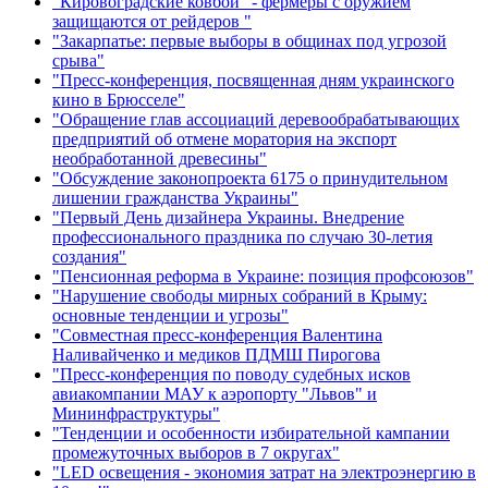
"Кировоградские ковбои" - фермеры с оружием
защищаются от рейдеров "
"Закарпатье: первые выборы в общинах под угрозой
срыва"
"Пресс-конференция, посвященная дням украинского
кино в Брюсселе"
"Обращение глав ассоциаций деревообрабатывающих
предприятий об отмене моратория на экспорт
необработанной древесины"
"Обсуждение законопроекта 6175 о принудительном
лишении гражданства Украины"
"Первый День дизайнера Украины. Внедрение
профессионального праздника по случаю 30-летия
создания"
"Пенсионная реформа в Украине: позиция профсоюзов"
"Нарушение свободы мирных собраний в Крыму:
основные тенденции и угрозы"
"Совместная пресс-конференция Валентина
Наливайченко и медиков ПДМШ Пирогова
"Пресс-конференция по поводу судебных исков
авиакомпании МАУ к аэропорту "Львов" и
Мининфраструктуры"
"Тенденции и особенности избирательной кампании
промежуточных выборов в 7 округах"
"LED освещения - экономия затрат на электроэнергию в