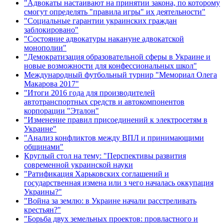
"Адвокаты настаивают на принятии закона, по которому
смогут определять "правила игры" их деятельности"
"Социальные гарантии украинских граждан
заблокировано"
"Состояние адвокатуры накануне адвокатской
монополии"
"Демократизация образовательной сферы в Украине и
новые возможности для конфессиональных школ"
Международный футбольный турнир "Мемориал Олега
Макарова 2017"
"Итоги 2016 года для производителей
автотранспортных средств и автокомпонентов
корпорации "Эталон"
"Изменение правил присоединений к электросетям в
Украине"
"Анализ конфликтов между ВПЛ и принимающими
общинами"
Круглый стол на тему: "Перспективы развития
современной украинской науки
"Ратификация Харьковских соглашений и
государственная измена или з чего началась оккупация
Украины?"
"Война за землю: в Украине начали расстреливать
крестьян?"
"Борьба двух земельных проектов: провластного и