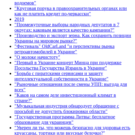
водоемов"
"Круговая порука в правоохранительных органах или
как не платить кредит по-черкасски"
2019
"Промежуточные выборы народных депутатов в 7
округах: каковым является качество кампании?"
"Производство и экспорт зерна. Как сохранить позиции
Украины на мировом рынке?"
"Фестиваль" OldCarLand "и перспективы рынка
ретроавтомобилей в Украине"
"О молоке начистоту"
"Первый в Украине концерт Минца при поддержке
Посольства Государства Израиль в Украине"
"Борьба с пиратскими сервисами и защиту
интеллектуальной собственности в Украине"
"Рыночные отношения после смены УПП: выгода для
всех"
"Каков на самом деле инвестиционный климат в
стране?"
"Музыкальная индустрия обнародует обращение с
просьбой не допустить блокировки области"
"Государственная программа Литвы: бесплатное
образование для украинцев"
"Уверен ли ты, что можешь безопасно для здоровья есть
круассаны, тортики или вкусные булочки?"