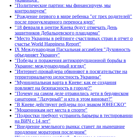
"Политические партии: мы финансируем, мы
контролируем"
"Рождение первого в мире ребенка "от трех родителей"
после пронуклеарного переноса ядер"
"18 февраля в центре Киева будут отмечать День
защитников Дебальцевского плацдарма"
"Место Украины в рейтинге счастливых стран в отчет о
счастье World Happiness Report"
ІХ Международная Пасхальная ассамблея "Духовность
объединяет Украину"
"Победы и поражения антикоррупционной борьбы в
Украине: международный взгляд"
"Интернет-провайдера обвиняют в посягательстве на
территориальную целостность Украины"
"Муниципальная варта в Киеве: как ее создания
повлияет на безопасность в городе?"
"Почему на самом деле отравились дети в бердянском
санатории "Лазурный" и кто в этом виноват?"
"В Киеве действуют рейдеры под знаком ЮНЕСКО"
"Мошенникам нет места в спорте"
"Подростки требуют устранить барьеры в тестировании
на ВИЧ с 14 лет"
"Внедрение земельного рынка: станет ли нынешние
продление моратория последним"