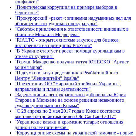
конфликта"
"Политическая коррупция на примере выборов в
Чернигове"
"Прокурорский «рэкет»: эпидемия надуманных дел для
обогащения сотрудников прокуратуры"
"Саботаж привлечения к ответственности виновных в
убийстве Михаила Медведева"
"RIALTO - открытая система закупок для бизнеса,
построенная на принципах ProZorro"
"В Украине стартует проект помощи курильщикам в
отказе от курения"
"Герман Макаренко получил титул ЮНЕСКО "Артист
во имя мира"
"Підсумки візиту представників Реабілітаційного
Центру "Левинштейн" Ізраїль"
"Презентация ОО "Народный трибунал Украины",
направления и планы деятельности"
"Задержание и арест украинского добровольца Юрия
Старова в Мюнхене на основе решения незаконного
суда оккупированного Крыма"
"С 28 апреля по 2 мая 2017 года в Киеве состоится
выставка ретро-автомобилей Old Car Land 2017"
"Украинские казаки и крымские татары: отношения
длиной более пяти веков"
"Коррупционные схемы на украинской таможне - новые