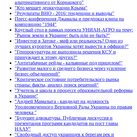
альтернативного от Корнацкого"
"Кто мешает деоккупации Крыма"
"Результаты ВНО - 2016: тенденции и выводы"
Пресс-конференция Джамалы и предпоказ клипа на
композицию "1944"
Круглый стол в рамках проекта УНИАН-АГРО на тему:
"Рынок земли в Украине: быть или не быть?"
"Инвестор в Затоке - миф или реальность? Один из
лучших курортов Украины хотят вывести в оффшор?"
"Генпрокуратура не выполнила решения КСУ и
принуждает к этому других?"
"Антитабачные рейды - кальянные под прицелом!"
"Развитие малого и среднего бизнеса через усиление
бизнес-объединений"
"Критическое состояние потребительского рынка
страны: факты, анализ, поиск решений"
"Учитель и школа в процессе образовательной реформы
в Украине"
"Андрей Мамалыга - кандидат на должность
Уполномоченного Верховной Рады Украины по правам
человека ''
"Будущее адвокатуры. Публичная дискуссия и
презентация программ кандидатов на пост главы
НААУ"
"Свободный доступ украинцев к берегам рек и