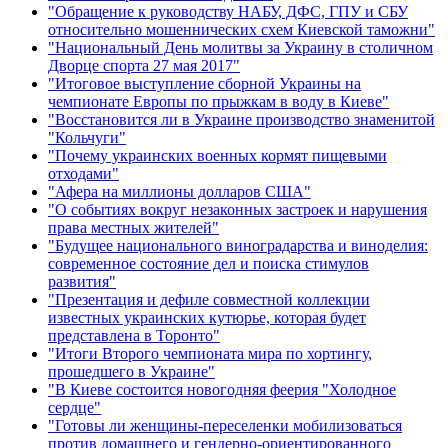
"Обращение к руководству НАБУ, ДФС, ГПУ и СБУ
относительно мошеннических схем Киевской таможни"
"Национальный День молитвы за Украину в столичном
Дворце спорта 27 мая 2017"
"Итоговое выступление сборной Украины на
чемпионате Европы по прыжкам в воду в Киеве"
"Восстановится ли в Украине производство знаменитой
"Кольчуги"
"Почему украинских военных кормят пищевыми
отходами"
"Афера на миллионы долларов США"
"О событиях вокруг незаконных застроек и нарушения
права местных жителей"
"Будущее национального виноградарства и виноделия:
современное состояние дел и поиска стимулов
развития"
"Презентация и дефиле совместной коллекции
известных украинских кутюрье, которая будет
представлена в Торонто"
"Итоги Второго чемпионата мира по хортингу,
прошедшего в Украине"
"В Киеве состоится новогодняя феерия "Холодное
сердце"
"Готовы ли женщины-переселенки мобилизоваться
против домашнего и гендерно-ориентированного