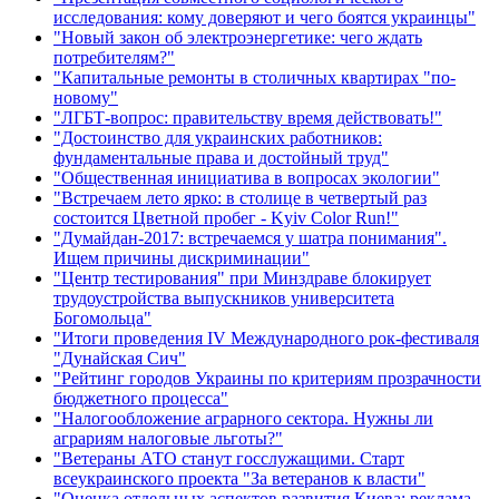
исследования: кому доверяют и чего боятся украинцы"
"Новый закон об электроэнергетике: чего ждать
потребителям?"
"Капитальные ремонты в столичных квартирах "по-
новому"
"ЛГБТ-вопрос: правительству время действовать!"
"Достоинство для украинских работников:
фундаментальные права и достойный труд"
"Общественная инициатива в вопросах экологии"
"Встречаем лето ярко: в столице в четвертый раз
состоится Цветной пробег - Kyiv Color Run!"
"Думайдан-2017: встречаемся у шатра понимания".
Ищем причины дискриминации"
"Центр тестирования" при Минздраве блокирует
трудоустройства выпускников университета
Богомольца"
"Итоги проведения IV Международного рок-фестиваля
"Дунайская Сич"
"Рейтинг городов Украины по критериям прозрачности
бюджетного процесса"
"Налогообложение аграрного сектора. Нужны ли
аграриям налоговые льготы?"
"Ветераны АТО станут госслужащими. Старт
всеукраинского проекта "За ветеранов к власти"
"Оценка отдельных аспектов развития Киева: реклама,