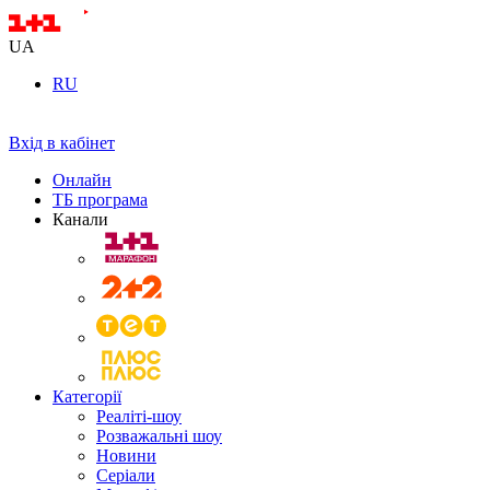
UA
RU
Вхід в кабінет
Онлайн
ТБ програма
Канали
Категорії
Реаліті-шоу
Розважальні шоу
Новини
Серіали