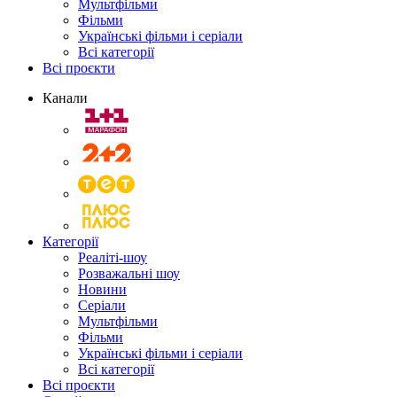
Мультфільми
Фільми
Українські фільми і серіали
Всі категорії
Всі проєкти
Канали
Категорії
Реаліті-шоу
Розважальні шоу
Новини
Серіали
Мультфільми
Фільми
Українські фільми і серіали
Всі категорії
Всі проєкти