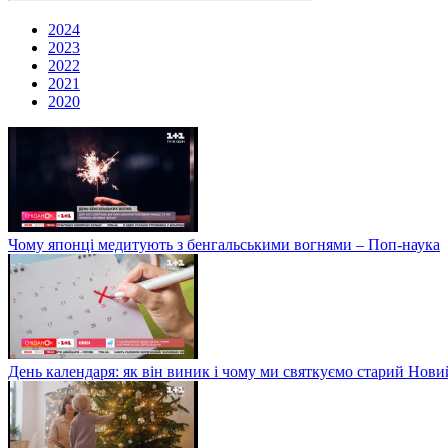
2024
2023
2022
2021
2020
Чому японці медитують з бенгальськими вогнями – Поп-наука
День календаря: як він виник і чому ми святкуємо старий Нови