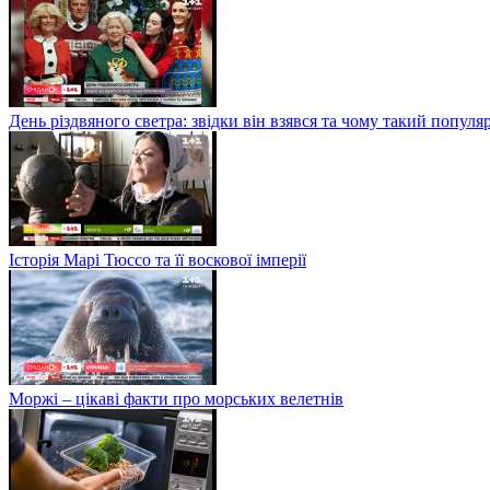
День різдвяного светра: звідки він взявся та чому такий попул
Історія Марі Тюссо та її воскової імперії
Моржі – цікаві факти про морських велетнів