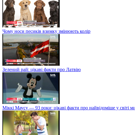
Чому носи песиків взимку змінюють колір
Зелений рай: цікаві факти про Латвію
Міккі Маусу — 93 роки: цікаві факти про найвідоміше у світі 