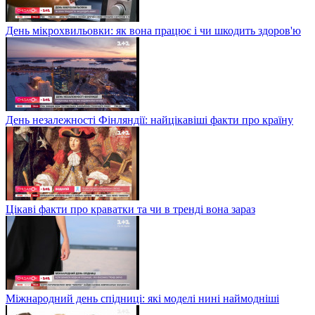
День мікрохвильовки: як вона працює і чи шкодить здоров'ю
День незалежності Фінляндії: найцікавіші факти про країну
Цікаві факти про краватки та чи в тренді вона зараз
Міжнародний день спідниці: які моделі нині наймодніші