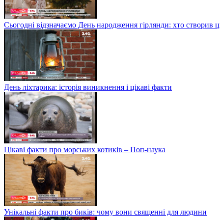
Сьогодні відзначаємо День народження гірлянди: хто створив 
День ліхтарика: історія виникнення і цікаві факти
Цікаві факти про морських котиків – Поп-наука
Унікальні факти про биків: чому вони священні для людини