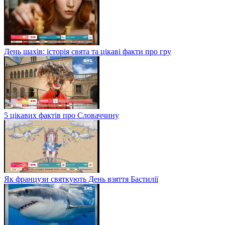
День шахів: історія свята та цікаві факти про гру
5 цікавих фактів про Словаччину
Як французи святкують День взяття Бастилії