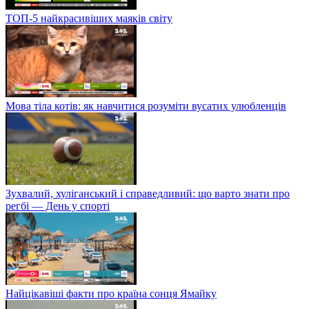
ТОП-5 найкрасивіших маяків світу
Мова тіла котів: як навчитися розуміти вусатих улюбленців
Зухвалий, хуліганський і справедливий: що варто знати про
регбі — День у спорті
Найцікавіші факти про країна сонця Ямайку