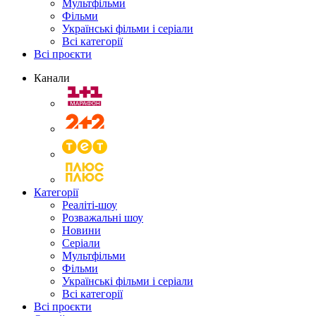
Мультфільми
Фільми
Українські фільми і серіали
Всі категорії
Всі проєкти
Канали
Категорії
Реаліті-шоу
Розважальні шоу
Новини
Серіали
Мультфільми
Фільми
Українські фільми і серіали
Всі категорії
Всі проєкти