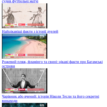
судив футбольні матчі
Найцікавіші факти з історії дуелей
Рожевий пляж, фламінго та свині: цікаві факти про Багамські
острови
Чарівник або вчений: історія Ніколи Тесли та його секретні
винаходи