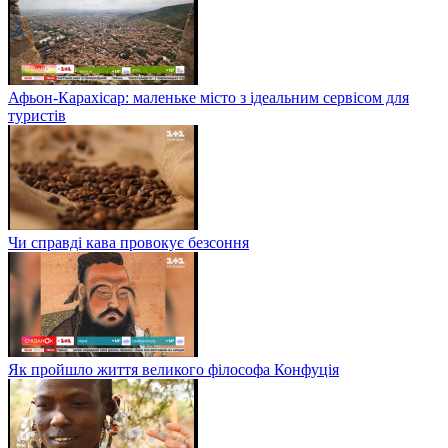
Афьон-Карахісар: маленьке місто з ідеальним сервісом для
туристів
Чи справді кава провокує безсоння
Як пройшло життя великого філософа Конфуція