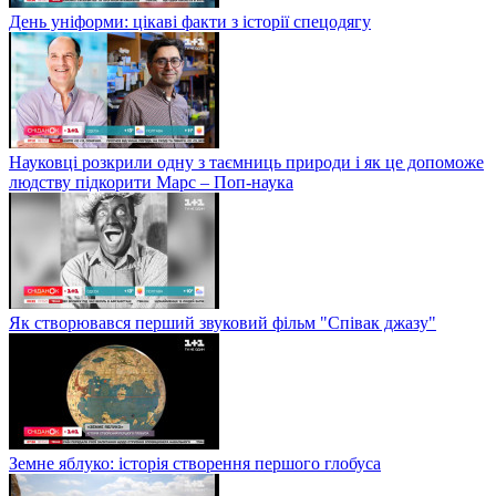
День уніформи: цікаві факти з історії спецодягу
Науковці розкрили одну з таємниць природи і як це допоможе
людству підкорити Марс – Поп-наука
Як створювався перший звуковий фільм "Співак джазу"
Земне яблуко: історія створення першого глобуса