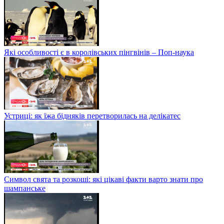
Які особливості є в королівських пінгвінів – Поп-наука
Устриці: як їжа бідняків перетворилась на делікатес
Символ свята та розкоші: які цікаві факти варто знати про
шампанське