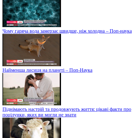
Чому гаряча вода замерзає швидше, ніж холодна – Поп-наука
Найменша лисиця на планеті – Поп-Наука
Піднімають настрій та продовжують життя: цікаві факти про
поцілунки, яких ви могли не знати