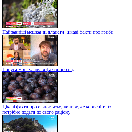
Найдавніші мешканці планети: цікаві факти про гриби
Папуга-монах: цікаві факти про вид
Цікаві факти про сливи: чому вони дуже корисні та їх
потрібно додати до свого раціону