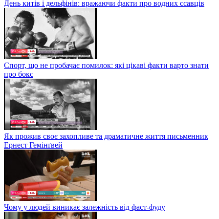
День китів і дельфінів: вражаючи факти про водних ссавців
Спорт, що не пробачає помилок: які цікаві факти варто знати
про бокс
Як прожив своє захопливе та драматичне життя письменник
Ернест Гемінґвей
Чому у людей виникає залежність від фаст-фуду