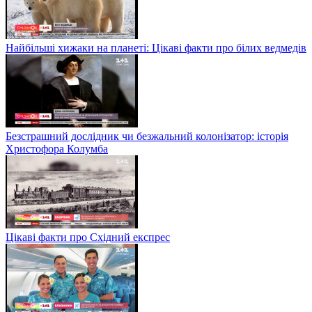
Найбільші хижаки на планеті: Цікаві факти про білих ведмедів
Безстрашний дослідник чи безжальний колонізатор: історія
Христофора Колумба
Цікаві факти про Східний експрес