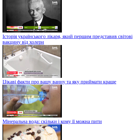
Історія українського лікаря, який першим представив світові
вакцину від холери
Цікаві факти про вашу ванну та яку приймати краще
Мінеральна вода: скільки і кому її можна пити