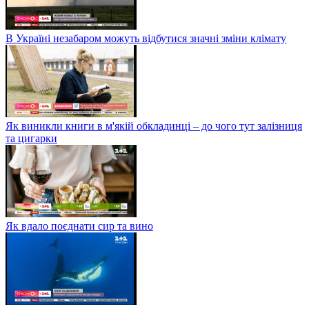
В Україні незабаром можуть відбутися значні зміни клімату
Як виникли книги в м'якій обкладинці – до чого тут залізниця
та цигарки
Як вдало поєднати сир та вино