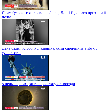
Яким було життя клонованої вівці Доллі й до чого призвела її
поява
День бікіні: історія купальника, який спричинив вибух у
суспільстві
5 неймовірних фактів про Статую Свободи