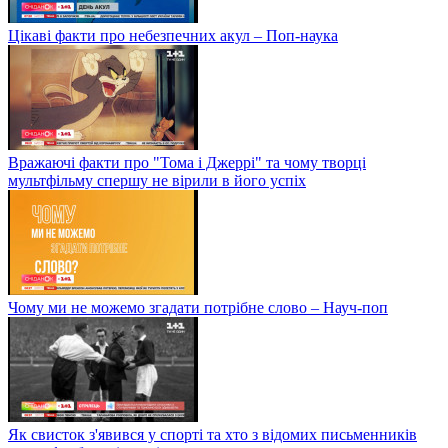
Цікаві факти про небезпечних акул – Поп-наука
Вражаючі факти про "Тома і Джеррі" та чому творці
мультфільму спершу не вірили в його успіх
Чому ми не можемо згадати потрібне слово – Науч-поп
Як свисток з'явився у спорті та хто з відомих письменників