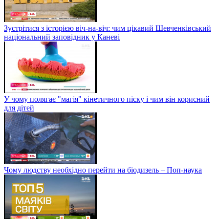
Зустрітися з історією віч-на-віч: чим цікавий Шевченківський
національний заповідник у Каневі
У чому полягає "магія" кінетичного піску і чим він корисний
для дітей
Чому людству необхідно перейти на біодизель – Поп-наука