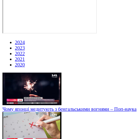
2024
2023
2022
2021
2020
Чому японці медитують з бенгальськими вогнями – Поп-наука