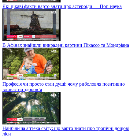
Які цікаві факти варто знати про астероїди — Поп-наука
В Афінах знайшли викрадені картини Пікассо та Мондріана
Професія чи просто стан душі: чому риболовля позитивно
вливає на здоров’я
Найбільша аптека світу: що варто знати про тропічні дощові
ліси