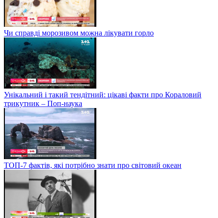
Чи справді морозивом можна лікувати горло
Унікальний і такий тендітний: цікаві факти про Кораловий
трикутник – Поп-наука
ТОП-7 фактів, які потрібно знати про світовий океан