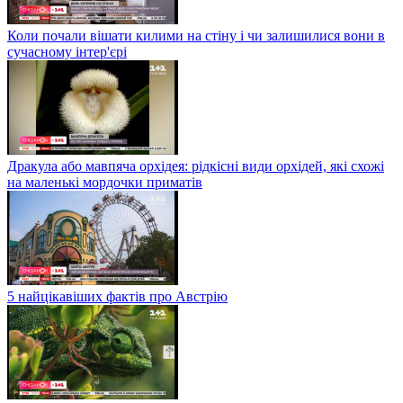
Коли почали вішати килими на стіну і чи залишилися вони в
сучасному інтер'єрі
Дракула або мавпяча орхідея: рідкісні види орхідей, які схожі
на маленькі мордочки приматів
5 найцікавіших фактів про Австрію