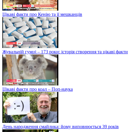
Цікаві факти про Кенію та її мешканців
Жувальній гумці – 173 роки: історія створення та цікаві факти
Цікаві факти про коал – Поп-наука
День народження смайлика: йому виповнюється 39 років