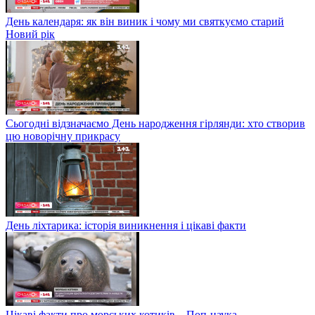
День календаря: як він виник і чому ми святкуємо старий
Новий рік
Сьогодні відзначаємо День народження гірлянди: хто створив
цю новорічну прикрасу
День ліхтарика: історія виникнення і цікаві факти
Цікаві факти про морських котиків – Поп-наука