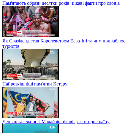
Пам'ятають образи десятки років: цікаві факти про слонів
Як Свазіленд став Королевством Есватіні та чим приваблює
туристів
Найрозкішніші пам'ятки Катару
День незалежності Малайзії: цікаві факти про країну