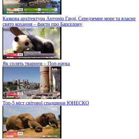
Казкова архітектура Антоніо Гауді, Середземне море та власне
свято кохання – факти про Барселону
Як сплять тварини – Поп-наука
Топ-5 міст світової спадщини ЮНЕСКО