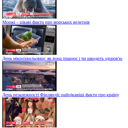
Моржі – цікаві факти про морських велетнів
День мікрохвильовки: як вона працює і чи шкодить здоров'ю
День незалежності Фінляндії: найцікавіші факти про країну