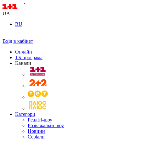
UA
RU
Вхід в кабінет
Онлайн
ТБ програма
Канали
Категорії
Реаліті-шоу
Розважальні шоу
Новини
Серіали