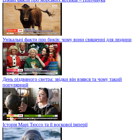
Унікальні факти про биків: чому вони священні для людини
День різдвяного светра: звідки він взявся та чому такий
популярний
Історія Марі Тюссо та її воскової імперії