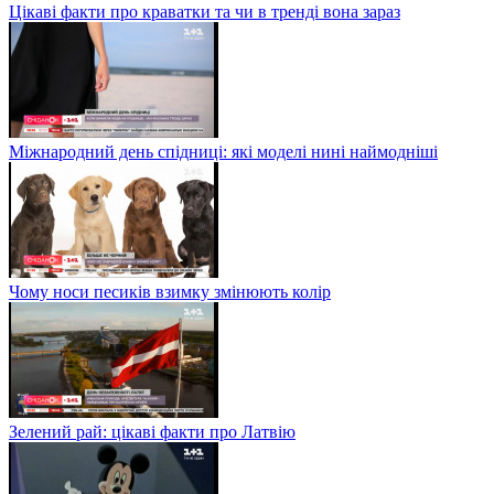
Цікаві факти про краватки та чи в тренді вона зараз
Міжнародний день спідниці: які моделі нині наймодніші
Чому носи песиків взимку змінюють колір
Зелений рай: цікаві факти про Латвію