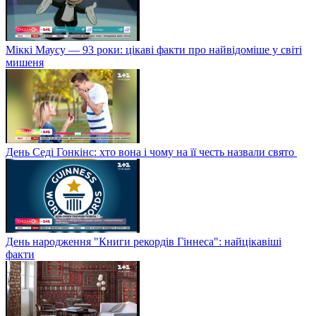
Міккі Маусу — 93 роки: цікаві факти про найвідоміше у світі
мишеня
День Седі Гонкінс: хто вона і чому на її честь назвали свято
День народження "Книги рекордів Гіннеса": найцікавіші
факти