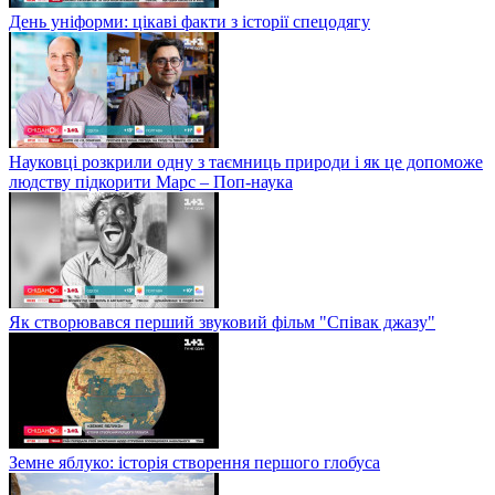
День уніформи: цікаві факти з історії спецодягу
Науковці розкрили одну з таємниць природи і як це допоможе
людству підкорити Марс – Поп-наука
Як створювався перший звуковий фільм "Співак джазу"
Земне яблуко: історія створення першого глобуса