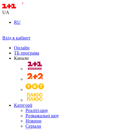
UA
RU
Вхід в кабінет
Онлайн
ТБ програма
Канали
Категорії
Реаліті-шоу
Розважальні шоу
Новини
Серіали