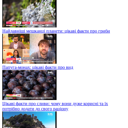
Найдавніші мешканці планети: цікаві факти про гриби
Папуга-монах: цікаві факти про вид
Цікаві факти про сливи: чому вони дуже корисні та їх
потрібно додати до свого раціону