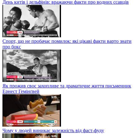
День китів і дельфінів: вражаючи факти про водних ссавців
Спорт, що не пробачає помилок: які цікаві факти варто знати
про бокс
Як прожив своє захопливе та драматичне життя письменник
Ернест Гемінґвей
Чому у людей виникає залежність від фаст-фуду