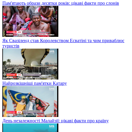
Пам'ятають образи десятки років: цікаві факти про слонів
Як Свазіленд став Королевством Есватіні та чим приваблює
туристів
Найрозкішніші пам'ятки Катару
День незалежності Малайзії: цікаві факти про країну