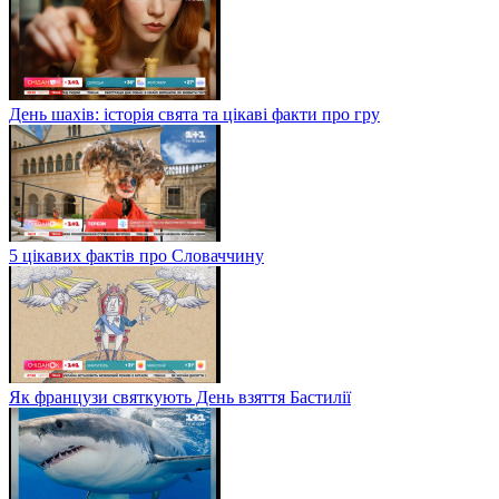
День шахів: історія свята та цікаві факти про гру
5 цікавих фактів про Словаччину
Як французи святкують День взяття Бастилії