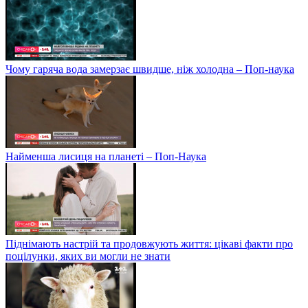
Чому гаряча вода замерзає швидше, ніж холодна – Поп-наука
Найменша лисиця на планеті – Поп-Наука
Піднімають настрій та продовжують життя: цікаві факти про
поцілунки, яких ви могли не знати