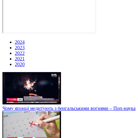
2024
2023
2022
2021
2020
Чому японці медитують з бенгальськими вогнями – Поп-наука