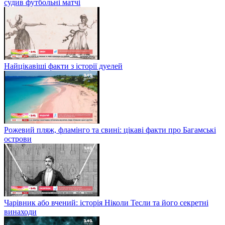
судив футбольні матчі
Найцікавіші факти з історії дуелей
Рожевий пляж, фламінго та свині: цікаві факти про Багамські
острови
Чарівник або вчений: історія Ніколи Тесли та його секретні
винаходи