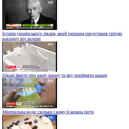
Історія українського лікаря, який першим представив світові
вакцину від холери
Цікаві факти про вашу ванну та яку приймати краще
Мінеральна вода: скільки і кому її можна пити