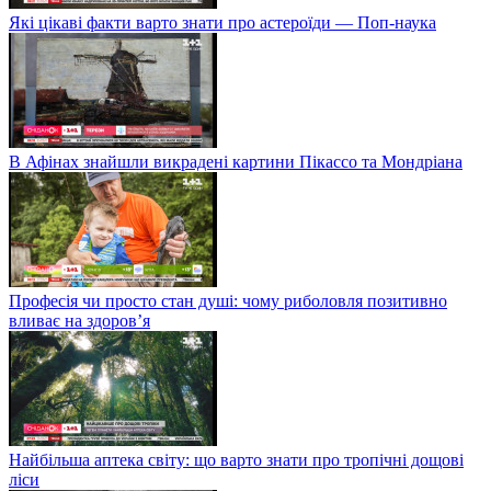
Які цікаві факти варто знати про астероїди — Поп-наука
В Афінах знайшли викрадені картини Пікассо та Мондріана
Професія чи просто стан душі: чому риболовля позитивно
вливає на здоров’я
Найбільша аптека світу: що варто знати про тропічні дощові
ліси