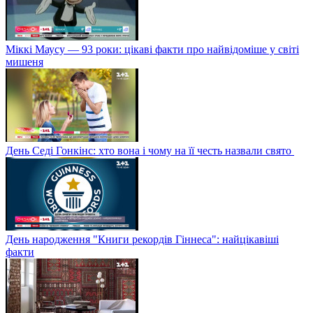
Міккі Маусу — 93 роки: цікаві факти про найвідоміше у світі
мишеня
День Седі Гонкінс: хто вона і чому на її честь назвали свято
День народження "Книги рекордів Гіннеса": найцікавіші
факти