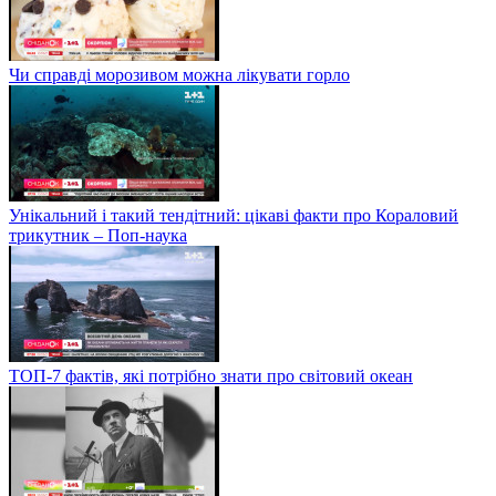
Чи справді морозивом можна лікувати горло
Унікальний і такий тендітний: цікаві факти про Кораловий
трикутник – Поп-наука
ТОП-7 фактів, які потрібно знати про світовий океан