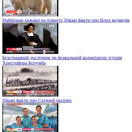
Найбільші хижаки на планеті: Цікаві факти про білих ведмедів
Безстрашний дослідник чи безжальний колонізатор: історія
Христофора Колумба
Цікаві факти про Східний експрес