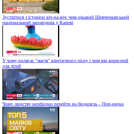
Зустрітися з історією віч-на-віч: чим цікавий Шевченківський
національний заповідник у Каневі
У чому полягає "магія" кінетичного піску і чим він корисний
для дітей
Чому людству необхідно перейти на біодизель – Поп-наука