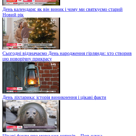
День календаря: як він виник і чому ми святкуємо старий
Новий рік
Сьогодні відзначаємо День народження гірлянди: хто створив
цю новорічну прикрасу
День ліхтарика: історія виникнення і цікаві факти
Цікаві факти про морських котиків – Поп-наука