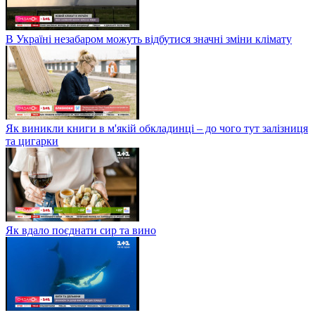
В Україні незабаром можуть відбутися значні зміни клімату
Як виникли книги в м'якій обкладинці – до чого тут залізниця
та цигарки
Як вдало поєднати сир та вино