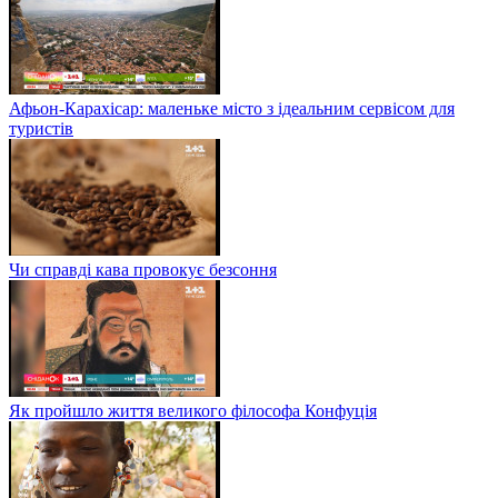
Афьон-Карахісар: маленьке місто з ідеальним сервісом для
туристів
Чи справді кава провокує безсоння
Як пройшло життя великого філософа Конфуція