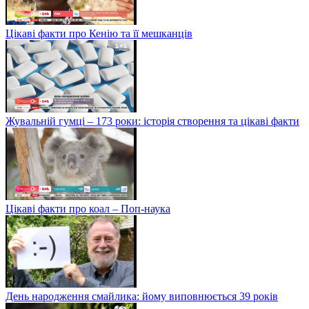
Цікаві факти про Кенію та її мешканців
Жувальній гумці – 173 роки: історія створення та цікаві факти
Цікаві факти про коал – Поп-наука
День народження смайлика: йому виповнюється 39 років