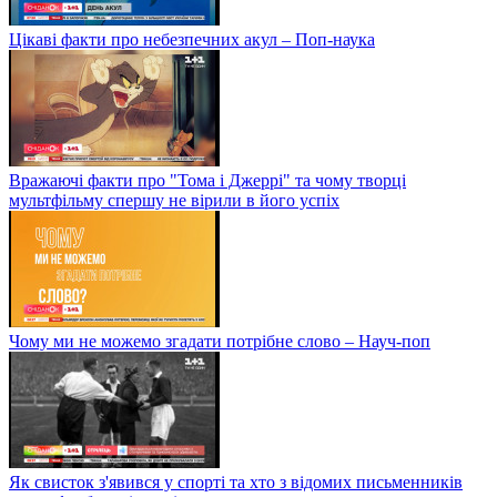
Цікаві факти про небезпечних акул – Поп-наука
Вражаючі факти про "Тома і Джеррі" та чому творці
мультфільму спершу не вірили в його успіх
Чому ми не можемо згадати потрібне слово – Науч-поп
Як свисток з'явився у спорті та хто з відомих письменників