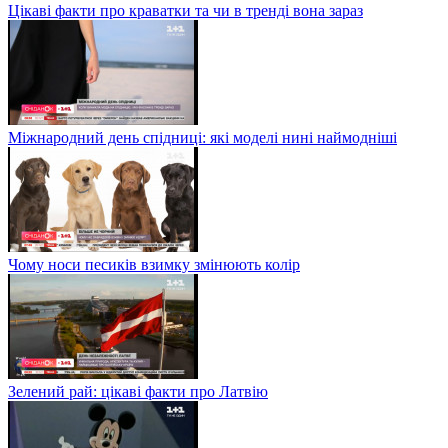
Цікаві факти про краватки та чи в тренді вона зараз
Міжнародний день спідниці: які моделі нині наймодніші
Чому носи песиків взимку змінюють колір
Зелений рай: цікаві факти про Латвію