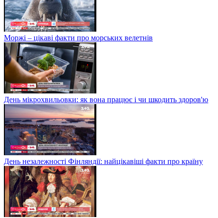
Моржі – цікаві факти про морських велетнів
День мікрохвильовки: як вона працює і чи шкодить здоров'ю
День незалежності Фінляндії: найцікавіші факти про країну