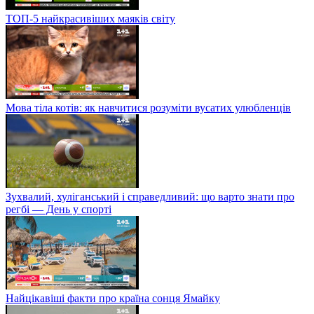
ТОП-5 найкрасивіших маяків світу
Мова тіла котів: як навчитися розуміти вусатих улюбленців
Зухвалий, хуліганський і справедливий: що варто знати про
регбі — День у спорті
Найцікавіші факти про країна сонця Ямайку