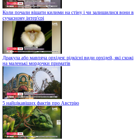
Коли почали вішати килими на стіну і чи залишилися вони в
сучасному інтер'єрі
Дракула або мавпяча орхідея: рідкісні види орхідей, які схожі
на маленькі мордочки приматів
5 найцікавіших фактів про Австрію