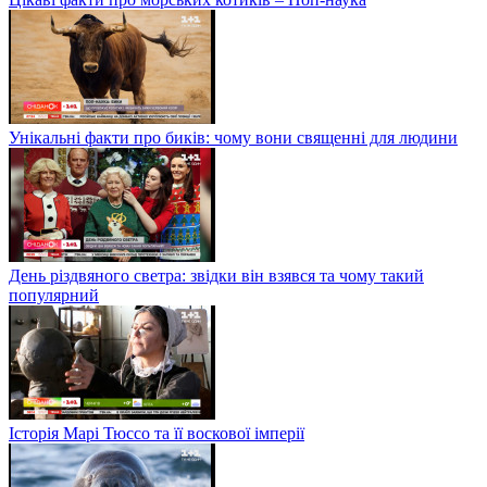
Унікальні факти про биків: чому вони священні для людини
День різдвяного светра: звідки він взявся та чому такий
популярний
Історія Марі Тюссо та її воскової імперії