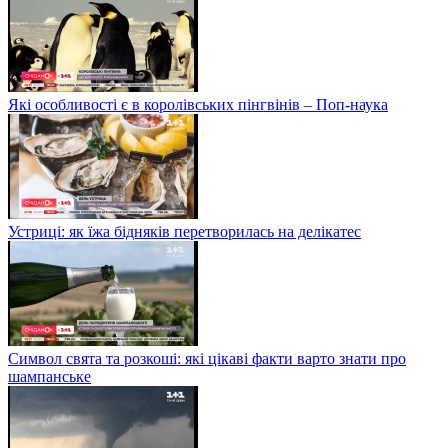
Які особливості є в королівських пінгвінів – Поп-наука
Устриці: як їжа бідняків перетворилась на делікатес
Символ свята та розкоші: які цікаві факти варто знати про
шампанське