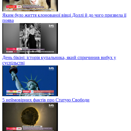
Яким було життя клонованої вівці Доллі й до чого призвела її
поява
День бікіні: історія купальника, який спричинив вибух у
суспільстві
5 неймовірних фактів про Статую Свободи