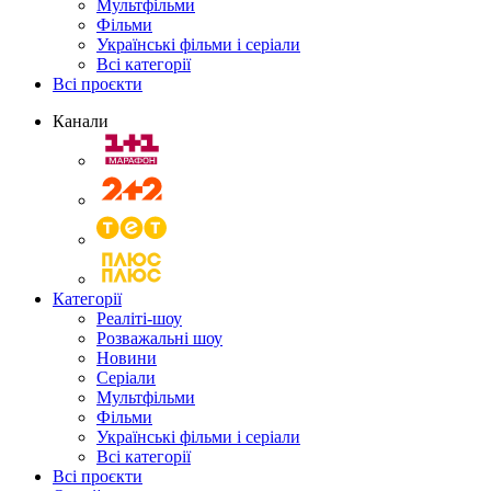
Мультфільми
Фільми
Українські фільми і серіали
Всі категорії
Всі проєкти
Канали
Категорії
Реаліті-шоу
Розважальні шоу
Новини
Серіали
Мультфільми
Фільми
Українські фільми і серіали
Всі категорії
Всі проєкти