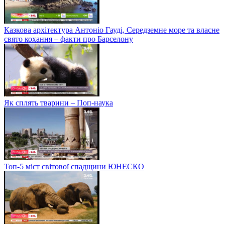
Казкова архітектура Антоніо Гауді, Середземне море та власне
свято кохання – факти про Барселону
Як сплять тварини – Поп-наука
Топ-5 міст світової спадщини ЮНЕСКО