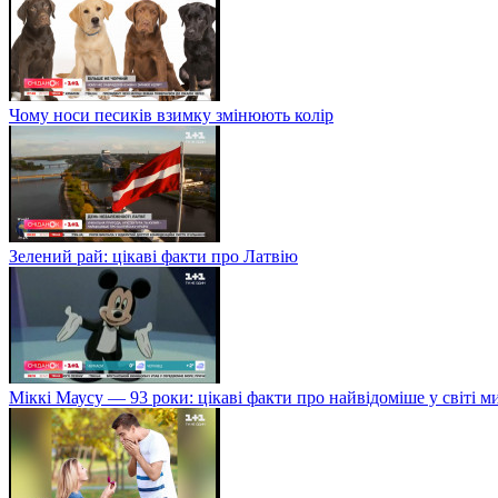
Чому носи песиків взимку змінюють колір
Зелений рай: цікаві факти про Латвію
Міккі Маусу — 93 роки: цікаві факти про найвідоміше у світі 