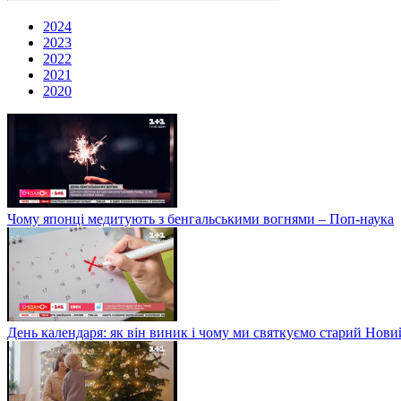
2024
2023
2022
2021
2020
Чому японці медитують з бенгальськими вогнями – Поп-наука
День календаря: як він виник і чому ми святкуємо старий Нови