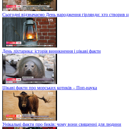
Сьогодні відзначаємо День народження гірлянди: хто створив 
День ліхтарика: історія виникнення і цікаві факти
Цікаві факти про морських котиків – Поп-наука
Унікальні факти про биків: чому вони священні для людини