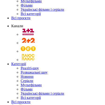
Мультфільми
Фільми
Українські фільми і серіали
Всі категорії
Всі проєкти
Канали
Категорії
Реаліті-шоу
Розважальні шоу
Новини
Серіали
Мультфільми
Фільми
Українські фільми і серіали
Всі категорії
Всі проєкти