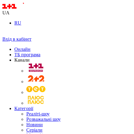
UA
RU
Вхід в кабінет
Онлайн
ТБ програма
Канали
Категорії
Реаліті-шоу
Розважальні шоу
Новини
Серіали