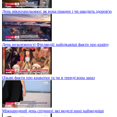
День мікрохвильовки: як вона працює і чи шкодить здоров'ю
День незалежності Фінляндії: найцікавіші факти про країну
Цікаві факти про краватки та чи в тренді вона зараз
Міжнародний день спідниці: які моделі нині наймодніші