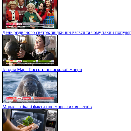
День різдвяного светра: звідки він взявся та чому такий попул
Історія Марі Тюссо та її воскової імперії
Моржі – цікаві факти про морських велетнів