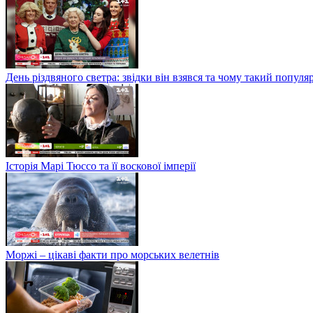
День різдвяного светра: звідки він взявся та чому такий попул
Історія Марі Тюссо та її воскової імперії
Моржі – цікаві факти про морських велетнів