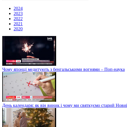
2024
2023
2022
2021
2020
Чому японці медитують з бенгальськими вогнями – Поп-наука
День календаря: як він виник і чому ми святкуємо старий Нови