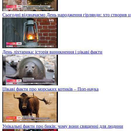
Сьогодні відзначаємо День народження гірлянди: хто створив 
День ліхтарика: історія виникнення і цікаві факти
Цікаві факти про морських котиків – Поп-наука
Унікальні факти про биків: чому вони священні для людини