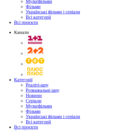
Мультфільми
Фільми
Українські фільми і серіали
Всі категорії
Всі проєкти
Канали
Категорії
Реаліті-шоу
Розважальні шоу
Новини
Серіали
Мультфільми
Фільми
Українські фільми і серіали
Всі категорії
Всі проєкти