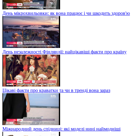
День мікрохвильовки: як вона працює і чи шкодить здоров'ю
День незалежності Фінляндії: найцікавіші факти про країну
Цікаві факти про краватки та чи в тренді вона зараз
Міжнародний день спідниці: які моделі нині наймодніші