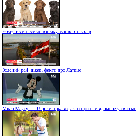
Чому носи песиків взимку змінюють колір
Зелений рай: цікаві факти про Латвію
Міккі Маусу — 93 роки: цікаві факти про найвідоміше у світі 