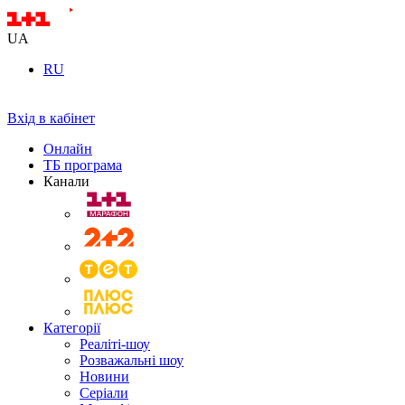
UA
RU
Вхід в кабінет
Онлайн
ТБ програма
Канали
Категорії
Реаліті-шоу
Розважальні шоу
Новини
Серіали