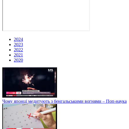
2024
2023
2022
2021
2020
Чому японці медитують з бенгальськими вогнями – Поп-наука