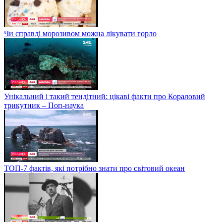
Чи справді морозивом можна лікувати горло
Унікальний і такий тендітний: цікаві факти про Кораловий
трикутник – Поп-наука
ТОП-7 фактів, які потрібно знати про світовий океан