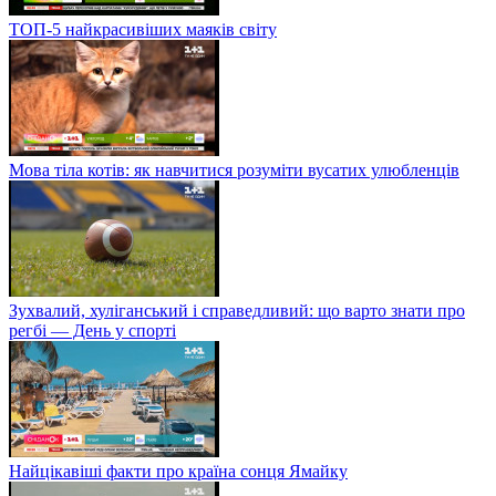
ТОП-5 найкрасивіших маяків світу
Мова тіла котів: як навчитися розуміти вусатих улюбленців
Зухвалий, хуліганський і справедливий: що варто знати про
регбі — День у спорті
Найцікавіші факти про країна сонця Ямайку