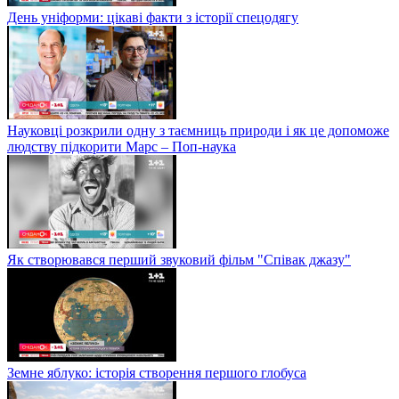
День уніформи: цікаві факти з історії спецодягу
Науковці розкрили одну з таємниць природи і як це допоможе
людству підкорити Марс – Поп-наука
Як створювався перший звуковий фільм "Співак джазу"
Земне яблуко: історія створення першого глобуса