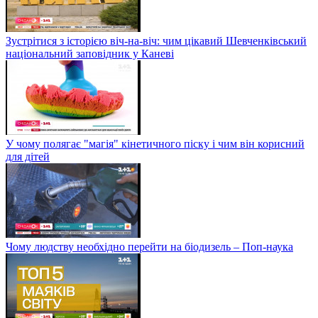
Зустрітися з історією віч-на-віч: чим цікавий Шевченківський
національний заповідник у Каневі
У чому полягає "магія" кінетичного піску і чим він корисний
для дітей
Чому людству необхідно перейти на біодизель – Поп-наука