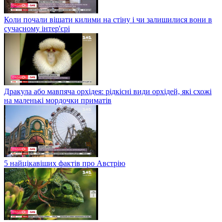
Коли почали вішати килими на стіну і чи залишилися вони в
сучасному інтер'єрі
Дракула або мавпяча орхідея: рідкісні види орхідей, які схожі
на маленькі мордочки приматів
5 найцікавіших фактів про Австрію