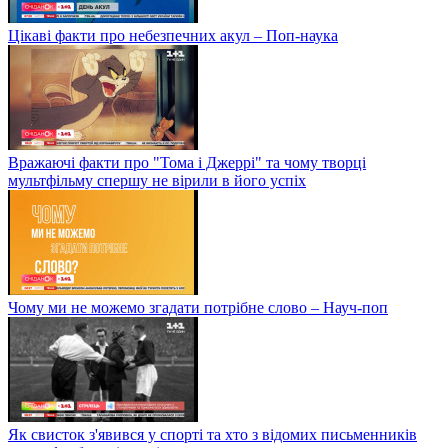
Цікаві факти про небезпечних акул – Поп-наука
Вражаючі факти про "Тома і Джеррі" та чому творці
мультфільму спершу не вірили в його успіх
Чому ми не можемо згадати потрібне слово – Науч-поп
Як свисток з'явився у спорті та хто з відомих письменників