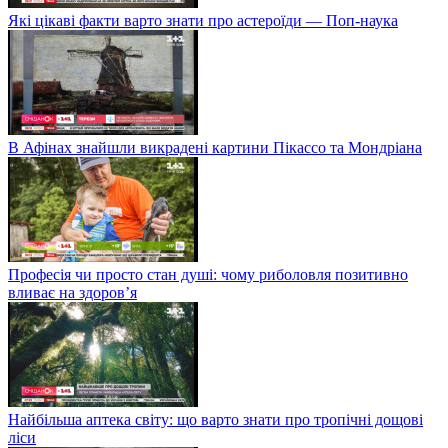
Які цікаві факти варто знати про астероїди — Поп-наука
В Афінах знайшли викрадені картини Пікассо та Мондріана
Професія чи просто стан душі: чому риболовля позитивно
вливає на здоров’я
Найбільша аптека світу: що варто знати про тропічні дощові
ліси