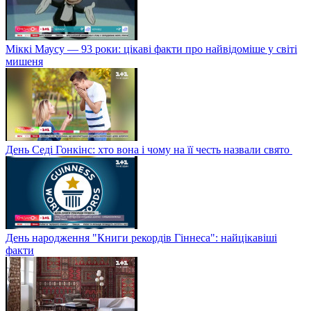
Міккі Маусу — 93 роки: цікаві факти про найвідоміше у світі
мишеня
День Седі Гонкінс: хто вона і чому на її честь назвали свято
День народження "Книги рекордів Гіннеса": найцікавіші
факти