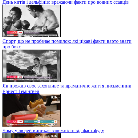
День китів і дельфінів: вражаючи факти про водних ссавців
Спорт, що не пробачає помилок: які цікаві факти варто знати
про бокс
Як прожив своє захопливе та драматичне життя письменник
Ернест Гемінґвей
Чому у людей виникає залежність від фаст-фуду