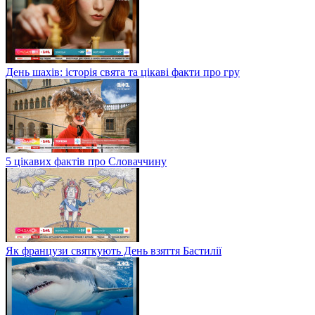
День шахів: історія свята та цікаві факти про гру
5 цікавих фактів про Словаччину
Як французи святкують День взяття Бастилії