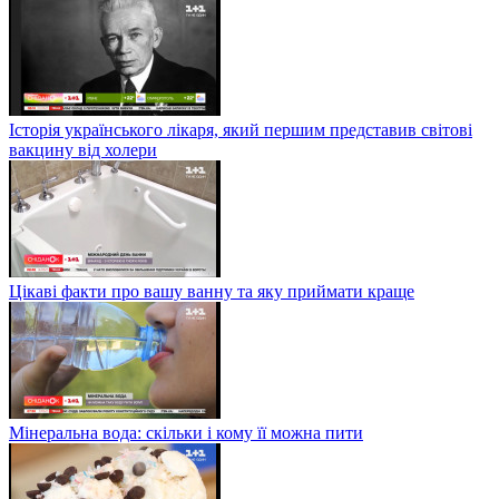
Історія українського лікаря, який першим представив світові
вакцину від холери
Цікаві факти про вашу ванну та яку приймати краще
Мінеральна вода: скільки і кому її можна пити