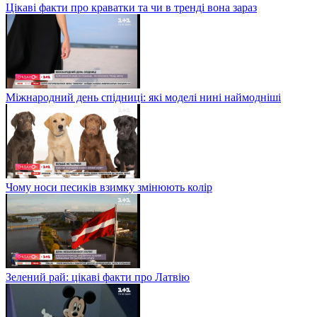
Цікаві факти про краватки та чи в тренді вона зараз
Міжнародний день спідниці: які моделі нині наймодніші
Чому носи песиків взимку змінюють колір
Зелений рай: цікаві факти про Латвію