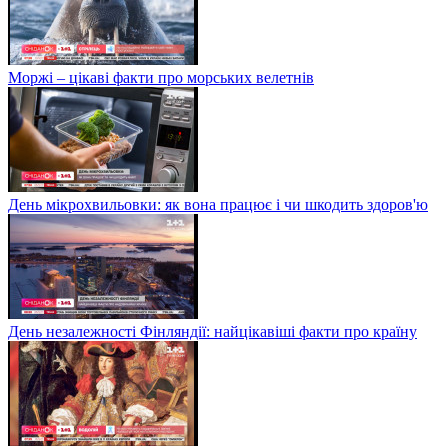
Моржі – цікаві факти про морських велетнів
День мікрохвильовки: як вона працює і чи шкодить здоров'ю
День незалежності Фінляндії: найцікавіші факти про країну