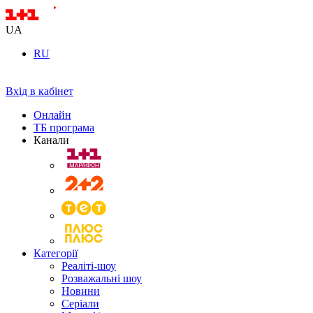
UA
RU
Вхід в кабінет
Онлайн
ТБ програма
Канали
Категорії
Реаліті-шоу
Розважальні шоу
Новини
Серіали