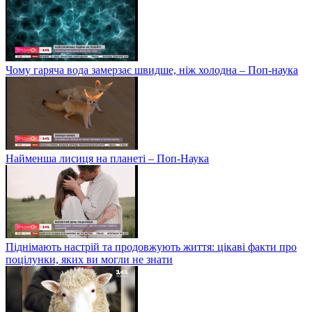
Чому гаряча вода замерзає швидше, ніж холодна – Поп-наука
Найменша лисиця на планеті – Поп-Наука
Піднімають настрій та продовжують життя: цікаві факти про
поцілунки, яких ви могли не знати