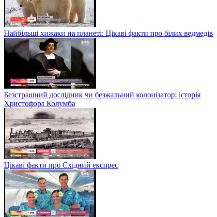
Найбільші хижаки на планеті: Цікаві факти про білих ведмедів
Безстрашний дослідник чи безжальний колонізатор: історія
Христофора Колумба
Цікаві факти про Східний експрес