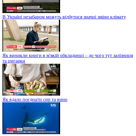
В Україні незабаром можуть відбутися значні зміни клімату
Як виникли книги в м'якій обкладинці – до чого тут залізниця
та цигарки
Як вдало поєднати сир та вино