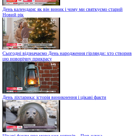
День календаря: як він виник і чому ми святкуємо старий
Новий рік
Сьогодні відзначаємо День народження гірлянди: хто створив
цю новорічну прикрасу
День ліхтарика: історія виникнення і цікаві факти
Цікаві факти про морських котиків – Поп-наука