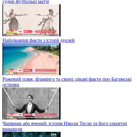
судив футбольні матчі
Найцікавіші факти з історії дуелей
Рожевий пляж, фламінго та свині: цікаві факти про Багамські
острови
Чарівник або вчений: історія Ніколи Тесли та його секретні
винаходи