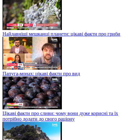
Найдавніші мешканці планети: цікаві факти про гриби
Папуга-монах: цікаві факти про вид
Цікаві факти про сливи: чому вони дуже корисні та їх
потрібно додати до свого раціону