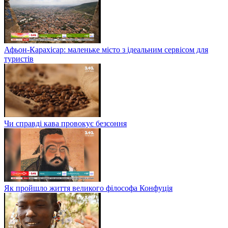
Афьон-Карахісар: маленьке місто з ідеальним сервісом для
туристів
Чи справді кава провокує безсоння
Як пройшло життя великого філософа Конфуція