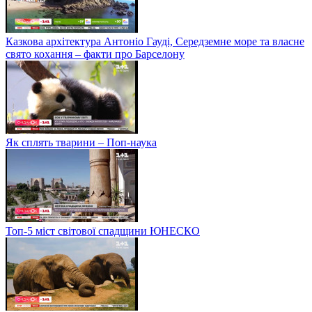
Казкова архітектура Антоніо Гауді, Середземне море та власне
свято кохання – факти про Барселону
Як сплять тварини – Поп-наука
Топ-5 міст світової спадщини ЮНЕСКО