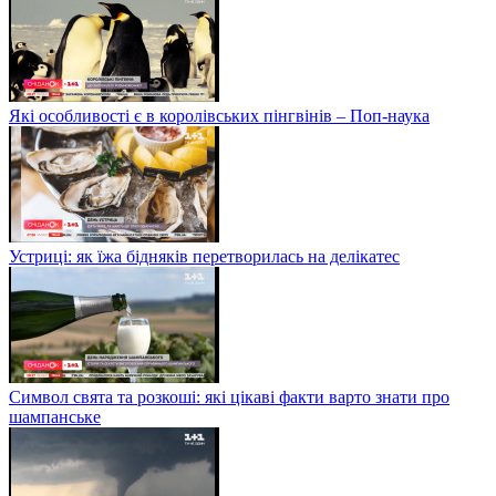
Які особливості є в королівських пінгвінів – Поп-наука
Устриці: як їжа бідняків перетворилась на делікатес
Символ свята та розкоші: які цікаві факти варто знати про
шампанське