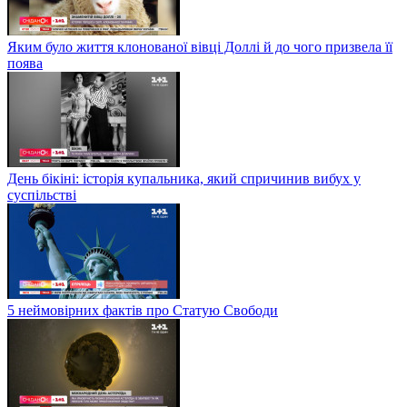
Яким було життя клонованої вівці Доллі й до чого призвела її
поява
День бікіні: історія купальника, який спричинив вибух у
суспільстві
5 неймовірних фактів про Статую Свободи