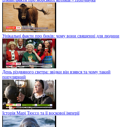
Унікальні факти про биків: чому вони священні для людини
День різдвяного светра: звідки він взявся та чому такий
популярний
Історія Марі Тюссо та її воскової імперії