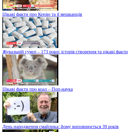
Цікаві факти про Кенію та її мешканців
Жувальній гумці – 173 роки: історія створення та цікаві факти
Цікаві факти про коал – Поп-наука
День народження смайлика: йому виповнюється 39 років