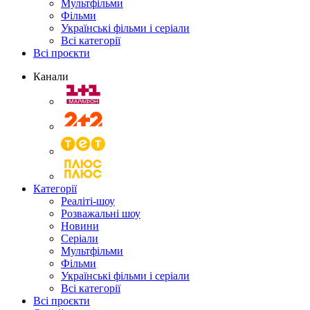
Мультфільми
Фільми
Українські фільми і серіали
Всі категорії
Всі проєкти
Канали
Категорії
Реаліті-шоу
Розважальні шоу
Новини
Серіали
Мультфільми
Фільми
Українські фільми і серіали
Всі категорії
Всі проєкти