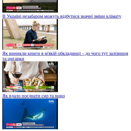
В Україні незабаром можуть відбутися значні зміни клімату
Як виникли книги в м'якій обкладинці – до чого тут залізниця
та цигарки
Як вдало поєднати сир та вино