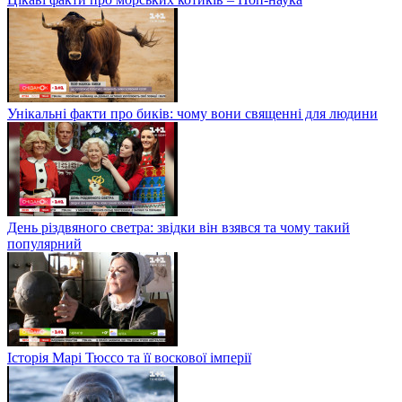
Унікальні факти про биків: чому вони священні для людини
День різдвяного светра: звідки він взявся та чому такий
популярний
Історія Марі Тюссо та її воскової імперії