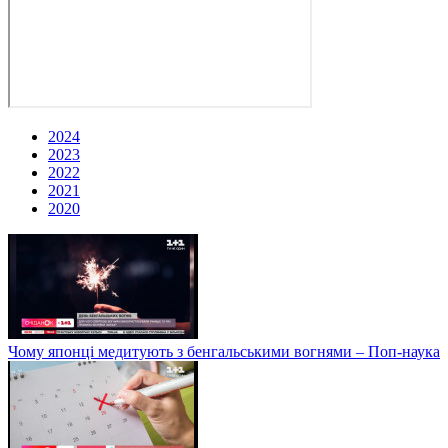
2024
2023
2022
2021
2020
Чому японці медитують з бенгальськими вогнями – Поп-наука