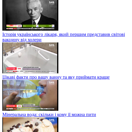
Історія українського лікаря, який першим представив світові
вакцину від холери
Цікаві факти про вашу ванну та яку приймати краще
Мінеральна вода: скільки і кому її можна пити