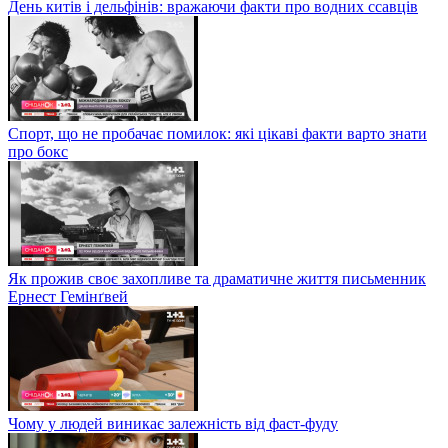
День китів і дельфінів: вражаючи факти про водних ссавців
Спорт, що не пробачає помилок: які цікаві факти варто знати
про бокс
Як прожив своє захопливе та драматичне життя письменник
Ернест Гемінґвей
Чому у людей виникає залежність від фаст-фуду