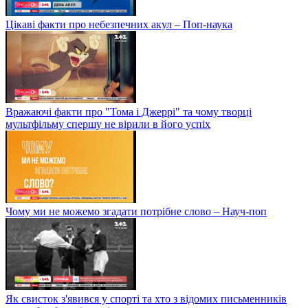
Цікаві факти про небезпечних акул – Поп-наука
Вражаючі факти про "Тома і Джеррі" та чому творці
мультфільму спершу не вірили в його успіх
Чому ми не можемо згадати потрібне слово – Науч-поп
Як свисток з'явився у спорті та хто з відомих письменників