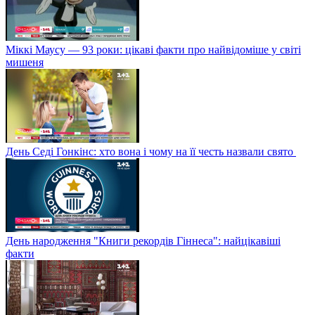
Міккі Маусу — 93 роки: цікаві факти про найвідоміше у світі
мишеня
День Седі Гонкінс: хто вона і чому на її честь назвали свято
День народження "Книги рекордів Гіннеса": найцікавіші
факти