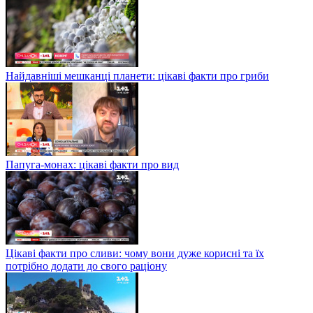
Найдавніші мешканці планети: цікаві факти про гриби
Папуга-монах: цікаві факти про вид
Цікаві факти про сливи: чому вони дуже корисні та їх
потрібно додати до свого раціону