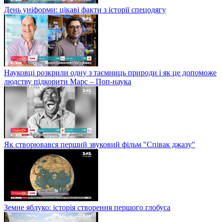
День уніформи: цікаві факти з історії спецодягу
Науковці розкрили одну з таємниць природи і як це допоможе
людству підкорити Марс – Поп-наука
Як створювався перший звуковий фільм "Співак джазу"
Земне яблуко: історія створення першого глобуса