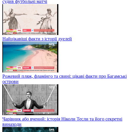
судив футбольні матчі
Найцікавіші факти з історії дуелей
Рожевий пляж, фламінго та свині: цікаві факти про Багамські
острови
Чарівник або вчений: історія Ніколи Тесли та його секретні
винаходи