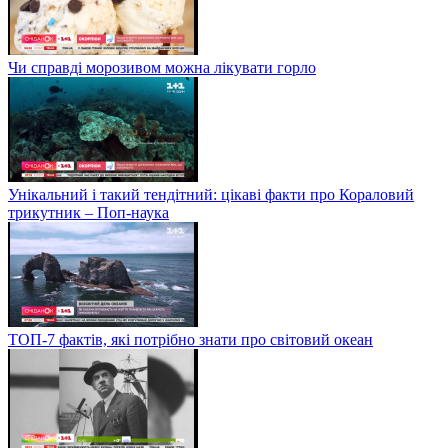
Чи справді морозивом можна лікувати горло
Унікальний і такий тендітний: цікаві факти про Кораловий
трикутник – Поп-наука
ТОП-7 фактів, які потрібно знати про світовий океан