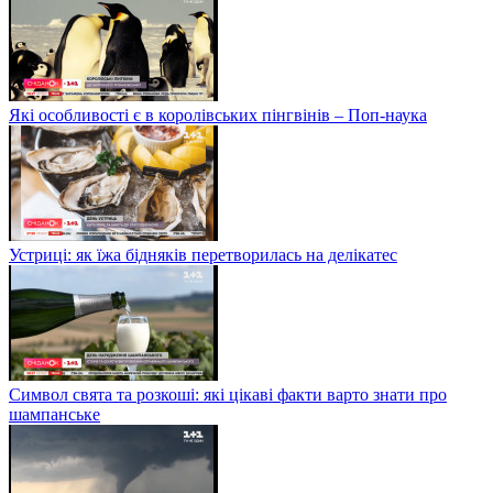
Які особливості є в королівських пінгвінів – Поп-наука
Устриці: як їжа бідняків перетворилась на делікатес
Символ свята та розкоші: які цікаві факти варто знати про
шампанське