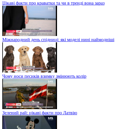
Цікаві факти про краватки та чи в тренді вона зараз
Міжнародний день спідниці: які моделі нині наймодніші
Чому носи песиків взимку змінюють колір
Зелений рай: цікаві факти про Латвію