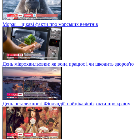
Моржі – цікаві факти про морських велетнів
День мікрохвильовки: як вона працює і чи шкодить здоров'ю
День незалежності Фінляндії: найцікавіші факти про країну