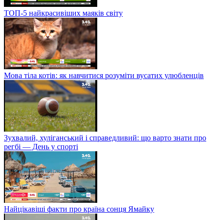
ТОП-5 найкрасивіших маяків світу
Мова тіла котів: як навчитися розуміти вусатих улюбленців
Зухвалий, хуліганський і справедливий: що варто знати про
регбі — День у спорті
Найцікавіші факти про країна сонця Ямайку