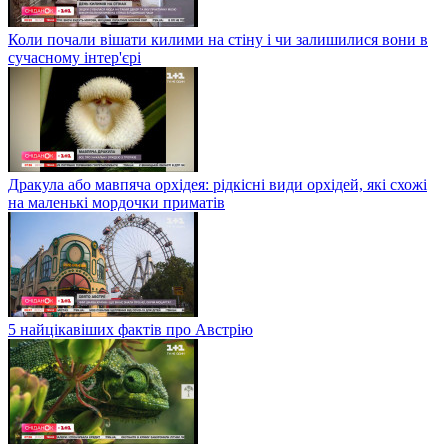
Коли почали вішати килими на стіну і чи залишилися вони в
сучасному інтер'єрі
Дракула або мавпяча орхідея: рідкісні види орхідей, які схожі
на маленькі мордочки приматів
5 найцікавіших фактів про Австрію