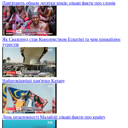
Пам'ятають образи десятки років: цікаві факти про слонів
Як Свазіленд став Королевством Есватіні та чим приваблює
туристів
Найрозкішніші пам'ятки Катару
День незалежності Малайзії: цікаві факти про країну