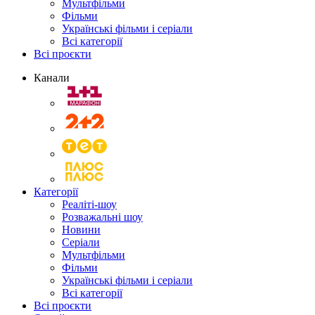
Мультфільми
Фільми
Українські фільми і серіали
Всі категорії
Всі проєкти
Канали
Категорії
Реаліті-шоу
Розважальні шоу
Новини
Серіали
Мультфільми
Фільми
Українські фільми і серіали
Всі категорії
Всі проєкти