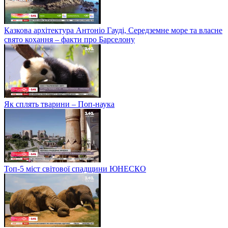
Казкова архітектура Антоніо Гауді, Середземне море та власне
свято кохання – факти про Барселону
Як сплять тварини – Поп-наука
Топ-5 міст світової спадщини ЮНЕСКО