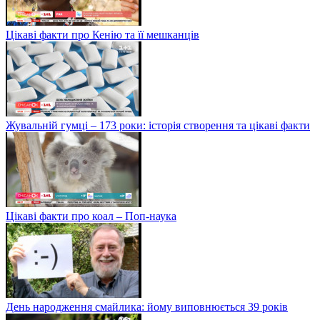
Цікаві факти про Кенію та її мешканців
Жувальній гумці – 173 роки: історія створення та цікаві факти
Цікаві факти про коал – Поп-наука
День народження смайлика: йому виповнюється 39 років