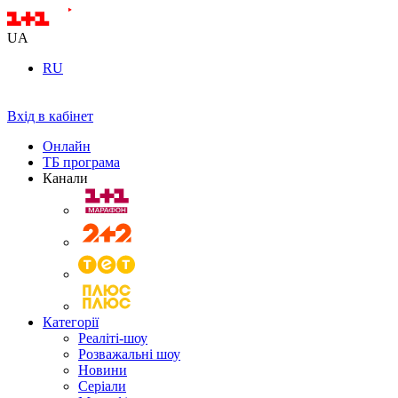
UA
RU
Вхід в кабінет
Онлайн
ТБ програма
Канали
Категорії
Реаліті-шоу
Розважальні шоу
Новини
Серіали