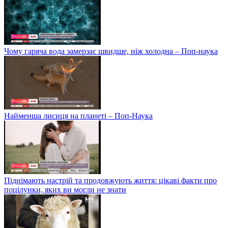
Чому гаряча вода замерзає швидше, ніж холодна – Поп-наука
Найменша лисиця на планеті – Поп-Наука
Піднімають настрій та продовжують життя: цікаві факти про
поцілунки, яких ви могли не знати