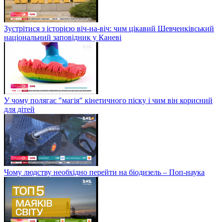
Зустрітися з історією віч-на-віч: чим цікавий Шевченківський
національний заповідник у Каневі
У чому полягає "магія" кінетичного піску і чим він корисний
для дітей
Чому людству необхідно перейти на біодизель – Поп-наука