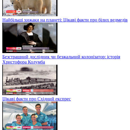
Найбільші хижаки на планеті: Цікаві факти про білих ведмедів
Безстрашний дослідник чи безжальний колонізатор: історія
Христофора Колумба
Цікаві факти про Східний експрес