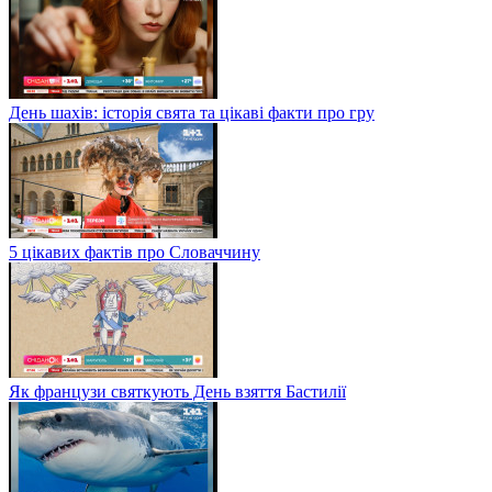
День шахів: історія свята та цікаві факти про гру
5 цікавих фактів про Словаччину
Як французи святкують День взяття Бастилії