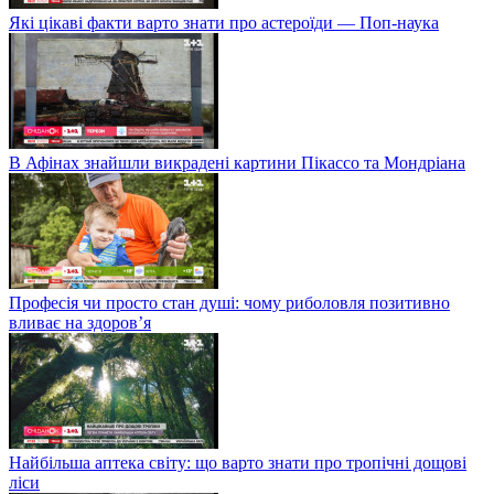
Які цікаві факти варто знати про астероїди — Поп-наука
В Афінах знайшли викрадені картини Пікассо та Мондріана
Професія чи просто стан душі: чому риболовля позитивно
вливає на здоров’я
Найбільша аптека світу: що варто знати про тропічні дощові
ліси