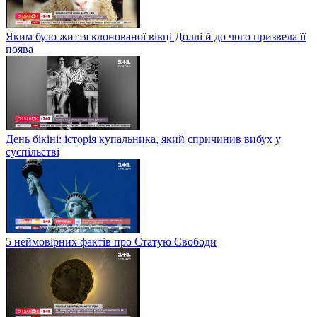
Яким було життя клонованої вівці Доллі й до чого призвела її
поява
День бікіні: історія купальника, який спричинив вибух у
суспільстві
5 неймовірних фактів про Статую Свободи