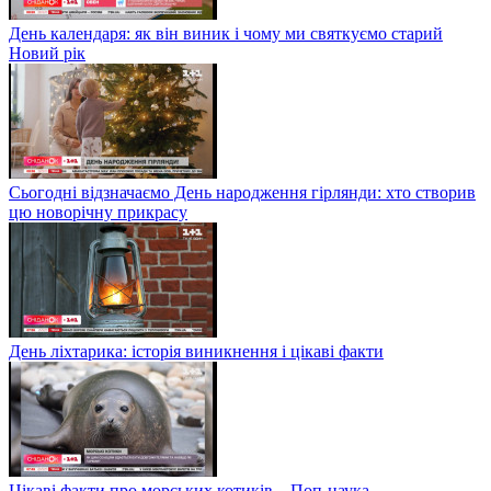
День календаря: як він виник і чому ми святкуємо старий
Новий рік
Сьогодні відзначаємо День народження гірлянди: хто створив
цю новорічну прикрасу
День ліхтарика: історія виникнення і цікаві факти
Цікаві факти про морських котиків – Поп-наука