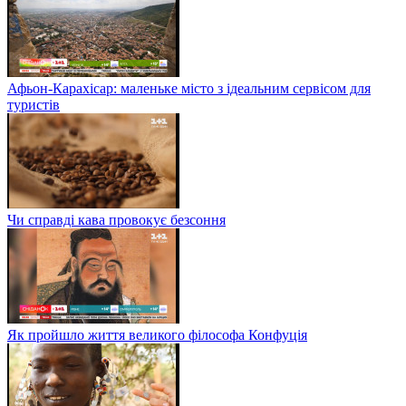
Афьон-Карахісар: маленьке місто з ідеальним сервісом для
туристів
Чи справді кава провокує безсоння
Як пройшло життя великого філософа Конфуція