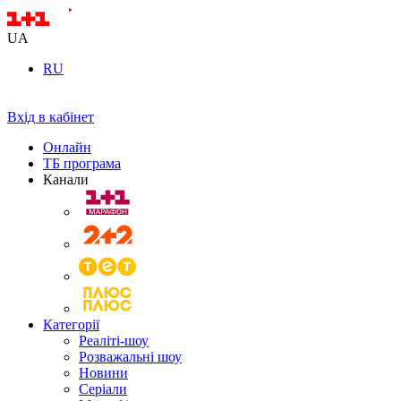
UA
RU
Вхід в кабінет
Онлайн
ТБ програма
Канали
Категорії
Реаліті-шоу
Розважальні шоу
Новини
Серіали