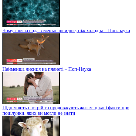
Чому гаряча вода замерзає швидше, ніж холодна – Поп-наука
Найменша лисиця на планеті – Поп-Наука
Піднімають настрій та продовжують життя: цікаві факти про
поцілунки, яких ви могли не знати