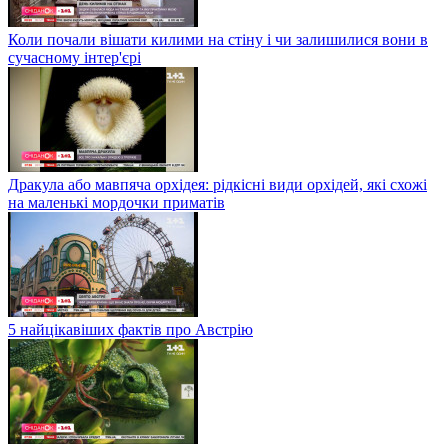
Коли почали вішати килими на стіну і чи залишилися вони в
сучасному інтер'єрі
Дракула або мавпяча орхідея: рідкісні види орхідей, які схожі
на маленькі мордочки приматів
5 найцікавіших фактів про Австрію