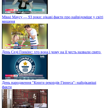
Міккі Маусу — 93 роки: цікаві факти про найвідоміше у світі
мишеня
День Седі Гонкінс: хто вона і чому на її честь назвали свято
День народження "Книги рекордів Гіннеса": найцікавіші
факти