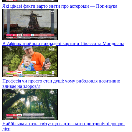
Які цікаві факти варто знати про астероїди — Поп-наука
В Афінах знайшли викрадені картини Пікассо та Мондріана
Професія чи просто стан душі: чому риболовля позитивно
вливає на здоров’я
Найбільша аптека світу: що варто знати про тропічні дощові
ліси