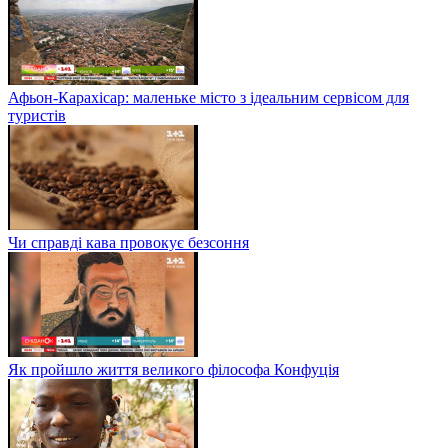
Афьон-Карахісар: маленьке місто з ідеальним сервісом для
туристів
Чи справді кава провокує безсоння
Як пройшло життя великого філософа Конфуція