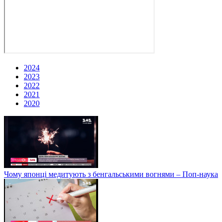
2024
2023
2022
2021
2020
Чому японці медитують з бенгальськими вогнями – Поп-наука