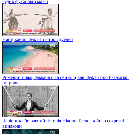
судив футбольні матчі
Найцікавіші факти з історії дуелей
Рожевий пляж, фламінго та свині: цікаві факти про Багамські
острови
Чарівник або вчений: історія Ніколи Тесли та його секретні
винаходи