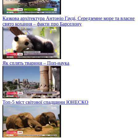
Казкова архітектура Антоніо Гауді, Середземне море та власне
свято кохання – факти про Барселону
Як сплять тварини – Поп-наука
Топ-5 міст світової спадщини ЮНЕСКО