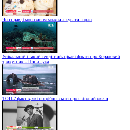
Чи справді морозивом можна лікувати горло
Унікальний і такий тендітний: цікаві факти про Кораловий
трикутник – Поп-наука
ТОП-7 фактів, які потрібно знати про світовий океан