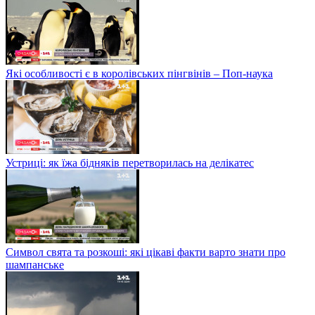
Які особливості є в королівських пінгвінів – Поп-наука
Устриці: як їжа бідняків перетворилась на делікатес
Символ свята та розкоші: які цікаві факти варто знати про
шампанське