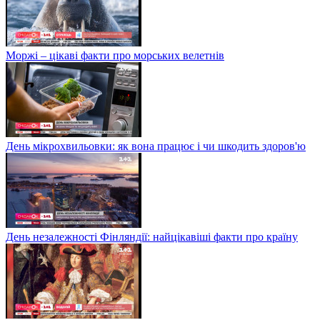
Моржі – цікаві факти про морських велетнів
День мікрохвильовки: як вона працює і чи шкодить здоров'ю
День незалежності Фінляндії: найцікавіші факти про країну