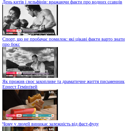
День китів і дельфінів: вражаючи факти про водних ссавців
Спорт, що не пробачає помилок: які цікаві факти варто знати
про бокс
Як прожив своє захопливе та драматичне життя письменник
Ернест Гемінґвей
Чому у людей виникає залежність від фаст-фуду