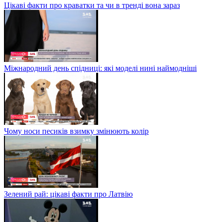
Цікаві факти про краватки та чи в тренді вона зараз
Міжнародний день спідниці: які моделі нині наймодніші
Чому носи песиків взимку змінюють колір
Зелений рай: цікаві факти про Латвію