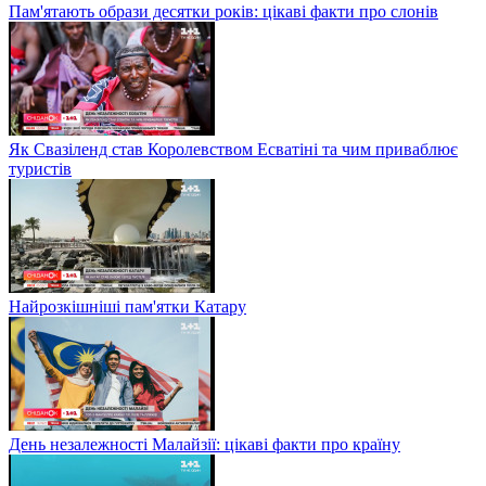
Пам'ятають образи десятки років: цікаві факти про слонів
Як Свазіленд став Королевством Есватіні та чим приваблює
туристів
Найрозкішніші пам'ятки Катару
День незалежності Малайзії: цікаві факти про країну