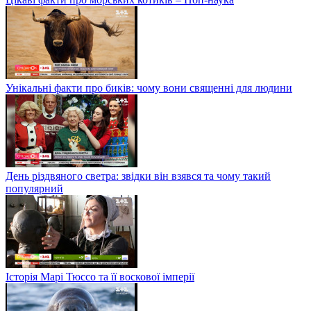
Унікальні факти про биків: чому вони священні для людини
День різдвяного светра: звідки він взявся та чому такий
популярний
Історія Марі Тюссо та її воскової імперії