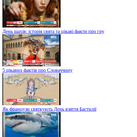
День шахів: історія свята та цікаві факти про гру
5 цікавих фактів про Словаччину
Як французи святкують День взяття Бастилії