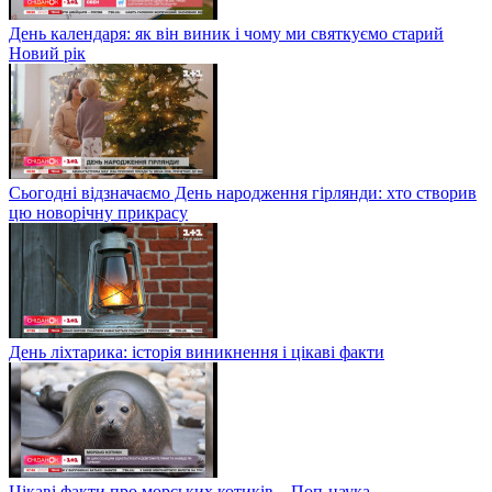
День календаря: як він виник і чому ми святкуємо старий
Новий рік
Сьогодні відзначаємо День народження гірлянди: хто створив
цю новорічну прикрасу
День ліхтарика: історія виникнення і цікаві факти
Цікаві факти про морських котиків – Поп-наука