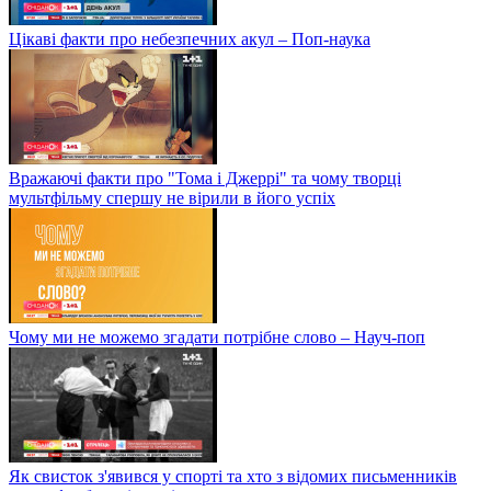
Цікаві факти про небезпечних акул – Поп-наука
Вражаючі факти про "Тома і Джеррі" та чому творці
мультфільму спершу не вірили в його успіх
Чому ми не можемо згадати потрібне слово – Науч-поп
Як свисток з'явився у спорті та хто з відомих письменників