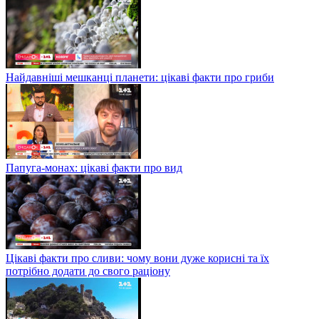
Найдавніші мешканці планети: цікаві факти про гриби
Папуга-монах: цікаві факти про вид
Цікаві факти про сливи: чому вони дуже корисні та їх
потрібно додати до свого раціону