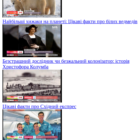
Найбільші хижаки на планеті: Цікаві факти про білих ведмедів
Безстрашний дослідник чи безжальний колонізатор: історія
Христофора Колумба
Цікаві факти про Східний експрес