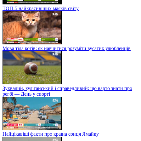
ТОП-5 найкрасивіших маяків світу
Мова тіла котів: як навчитися розуміти вусатих улюбленців
Зухвалий, хуліганський і справедливий: що варто знати про
регбі — День у спорті
Найцікавіші факти про країна сонця Ямайку