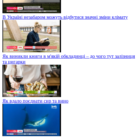
В Україні незабаром можуть відбутися значні зміни клімату
Як виникли книги в м'якій обкладинці – до чого тут залізниця
та цигарки
Як вдало поєднати сир та вино