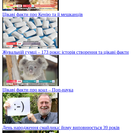
Цікаві факти про Кенію та її мешканців
Жувальній гумці – 173 роки: історія створення та цікаві факти
Цікаві факти про коал – Поп-наука
День народження смайлика: йому виповнюється 39 років