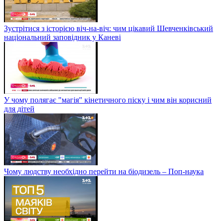
Зустрітися з історією віч-на-віч: чим цікавий Шевченківський
національний заповідник у Каневі
У чому полягає "магія" кінетичного піску і чим він корисний
для дітей
Чому людству необхідно перейти на біодизель – Поп-наука