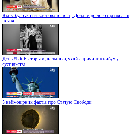
Яким було життя клонованої вівці Доллі й до чого призвела її
поява
День бікіні: історія купальника, який спричинив вибух у
суспільстві
5 неймовірних фактів про Статую Свободи