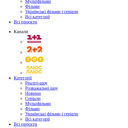
Мультфільми
Фільми
Українські фільми і серіали
Всі категорії
Всі проєкти
Канали
Категорії
Реаліті-шоу
Розважальні шоу
Новини
Серіали
Мультфільми
Фільми
Українські фільми і серіали
Всі категорії
Всі проєкти