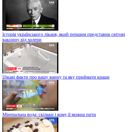
Історія українського лікаря, який першим представив світові
вакцину від холери
Цікаві факти про вашу ванну та яку приймати краще
Мінеральна вода: скільки і кому її можна пити