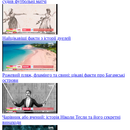
судив футбольні матчі
Найцікавіші факти з історії дуелей
Рожевий пляж, фламінго та свині: цікаві факти про Багамські
острови
Чарівник або вчений: історія Ніколи Тесли та його секретні
винаходи