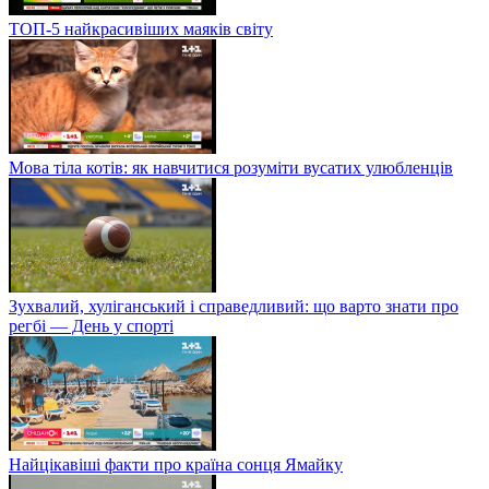
ТОП-5 найкрасивіших маяків світу
Мова тіла котів: як навчитися розуміти вусатих улюбленців
Зухвалий, хуліганський і справедливий: що варто знати про
регбі — День у спорті
Найцікавіші факти про країна сонця Ямайку