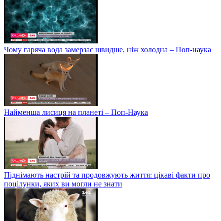
Чому гаряча вода замерзає швидше, ніж холодна – Поп-наука
Найменша лисиця на планеті – Поп-Наука
Піднімають настрій та продовжують життя: цікаві факти про
поцілунки, яких ви могли не знати