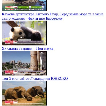
Казкова архітектура Антоніо Гауді, Середземне море та власне
свято кохання – факти про Барселону
Як сплять тварини – Поп-наука
Топ-5 міст світової спадщини ЮНЕСКО