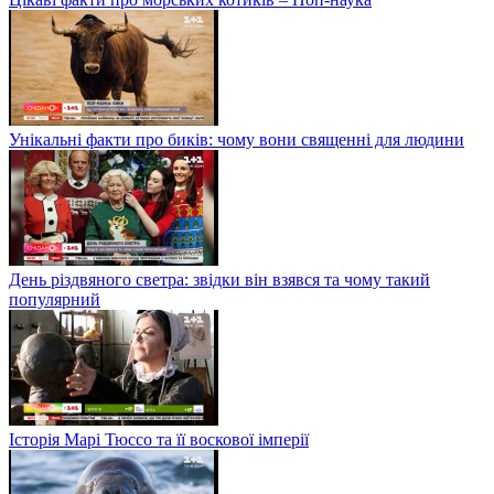
Унікальні факти про биків: чому вони священні для людини
День різдвяного светра: звідки він взявся та чому такий
популярний
Історія Марі Тюссо та її воскової імперії