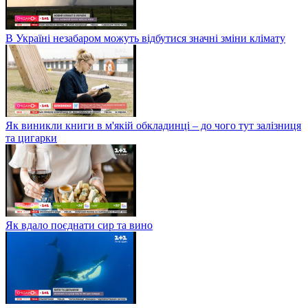
В Україні незабаром можуть відбутися значні зміни клімату
Як виникли книги в м'якій обкладинці – до чого тут залізниця
та цигарки
Як вдало поєднати сир та вино