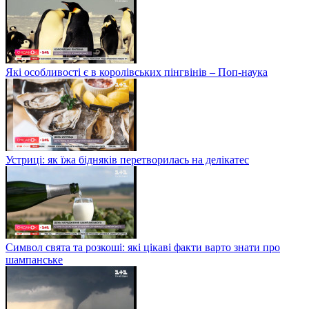
Які особливості є в королівських пінгвінів – Поп-наука
Устриці: як їжа бідняків перетворилась на делікатес
Символ свята та розкоші: які цікаві факти варто знати про
шампанське