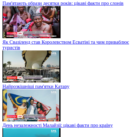
Пам'ятають образи десятки років: цікаві факти про слонів
Як Свазіленд став Королевством Есватіні та чим приваблює
туристів
Найрозкішніші пам'ятки Катару
День незалежності Малайзії: цікаві факти про країну