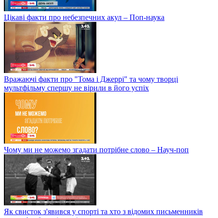
Цікаві факти про небезпечних акул – Поп-наука
Вражаючі факти про "Тома і Джеррі" та чому творці
мультфільму спершу не вірили в його успіх
Чому ми не можемо згадати потрібне слово – Науч-поп
Як свисток з'явився у спорті та хто з відомих письменників