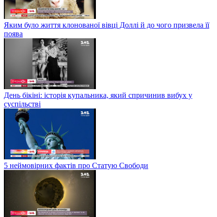
Яким було життя клонованої вівці Доллі й до чого призвела її
поява
День бікіні: історія купальника, який спричинив вибух у
суспільстві
5 неймовірних фактів про Статую Свободи