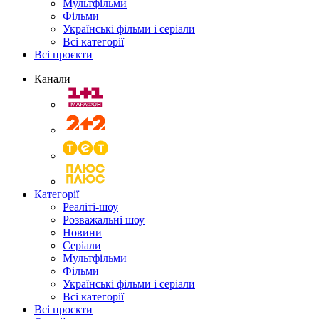
Мультфільми
Фільми
Українські фільми і серіали
Всі категорії
Всі проєкти
Канали
Категорії
Реаліті-шоу
Розважальні шоу
Новини
Серіали
Мультфільми
Фільми
Українські фільми і серіали
Всі категорії
Всі проєкти