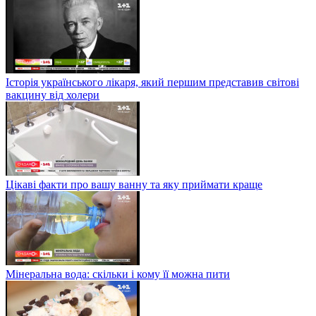
Історія українського лікаря, який першим представив світові
вакцину від холери
Цікаві факти про вашу ванну та яку приймати краще
Мінеральна вода: скільки і кому її можна пити