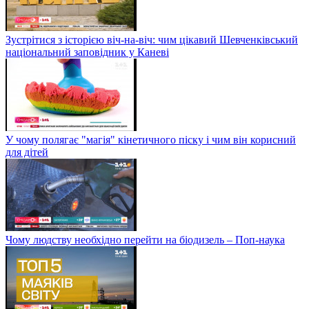
Зустрітися з історією віч-на-віч: чим цікавий Шевченківський
національний заповідник у Каневі
У чому полягає "магія" кінетичного піску і чим він корисний
для дітей
Чому людству необхідно перейти на біодизель – Поп-наука