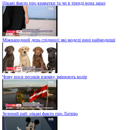
Цікаві факти про краватки та чи в тренді вона зараз
Міжнародний день спідниці: які моделі нині наймодніші
Чому носи песиків взимку змінюють колір
Зелений рай: цікаві факти про Латвію