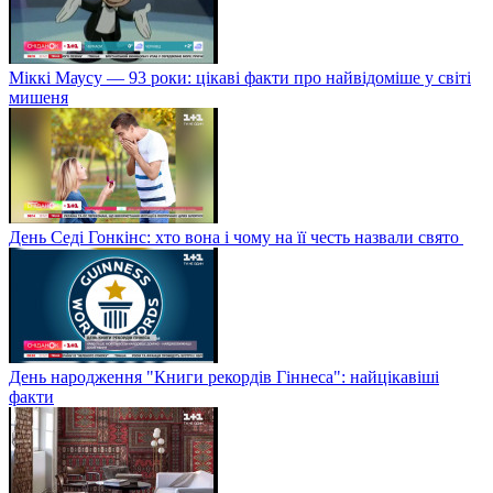
Міккі Маусу — 93 роки: цікаві факти про найвідоміше у світі
мишеня
День Седі Гонкінс: хто вона і чому на її честь назвали свято
День народження "Книги рекордів Гіннеса": найцікавіші
факти