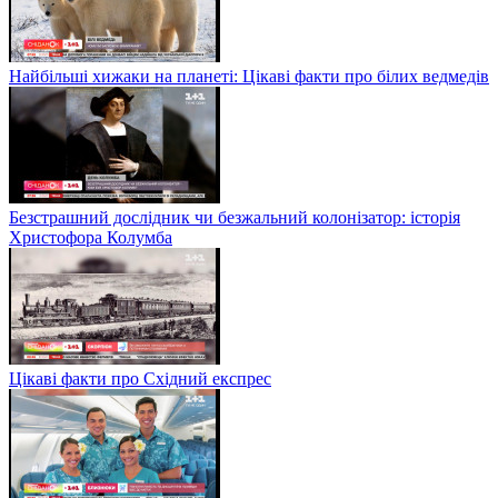
Найбільші хижаки на планеті: Цікаві факти про білих ведмедів
Безстрашний дослідник чи безжальний колонізатор: історія
Христофора Колумба
Цікаві факти про Східний експрес