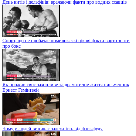
День китів і дельфінів: вражаючи факти про водних ссавців
Спорт, що не пробачає помилок: які цікаві факти варто знати
про бокс
Як прожив своє захопливе та драматичне життя письменник
Ернест Гемінґвей
Чому у людей виникає залежність від фаст-фуду