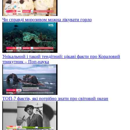
Чи справді морозивом можна лікувати горло
Унікальний і такий тендітний: цікаві факти про Кораловий
трикутник – Поп-наука
ТОП-7 фактів, які потрібно знати про світовий океан