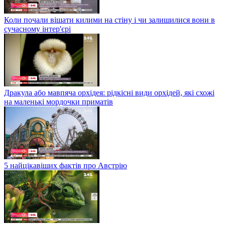
Коли почали вішати килими на стіну і чи залишилися вони в
сучасному інтер'єрі
Дракула або мавпяча орхідея: рідкісні види орхідей, які схожі
на маленькі мордочки приматів
5 найцікавіших фактів про Австрію