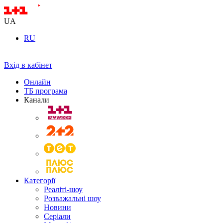
UA
RU
Вхід в кабінет
Онлайн
ТБ програма
Канали
Категорії
Реаліті-шоу
Розважальні шоу
Новини
Серіали