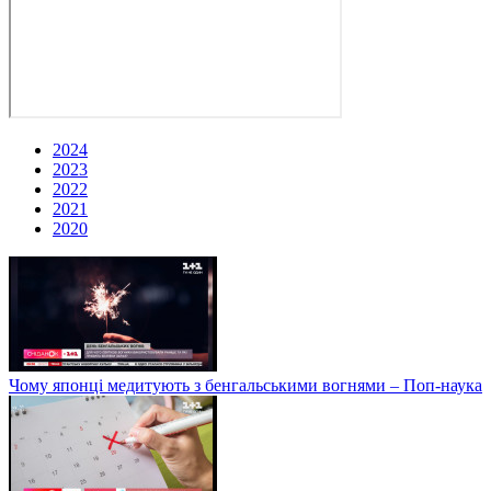
2024
2023
2022
2021
2020
Чому японці медитують з бенгальськими вогнями – Поп-наука