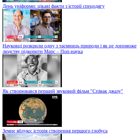
День уніформи: цікаві факти з історії спецодягу
Науковці розкрили одну з таємниць природи і як це допоможе
людству підкорити Марс – Поп-наука
Як створювався перший звуковий фільм "Співак джазу"
Земне яблуко: історія створення першого глобуса