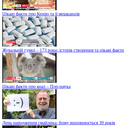
Цікаві факти про Кенію та її мешканців
Жувальній гумці – 173 роки: історія створення та цікаві факти
Цікаві факти про коал – Поп-наука
День народження смайлика: йому виповнюється 39 років