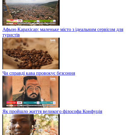
Афьон-Карахісар: маленьке місто з ідеальним сервісом для
туристів
Чи справді кава провокує безсоння
Як пройшло життя великого філософа Конфуція