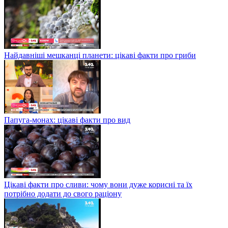
Найдавніші мешканці планети: цікаві факти про гриби
Папуга-монах: цікаві факти про вид
Цікаві факти про сливи: чому вони дуже корисні та їх
потрібно додати до свого раціону