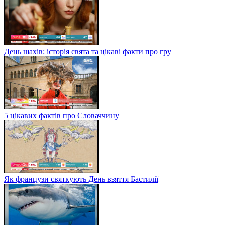
День шахів: історія свята та цікаві факти про гру
5 цікавих фактів про Словаччину
Як французи святкують День взяття Бастилії