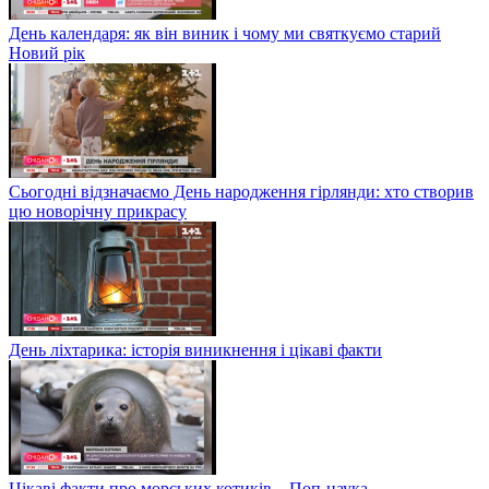
День календаря: як він виник і чому ми святкуємо старий
Новий рік
Сьогодні відзначаємо День народження гірлянди: хто створив
цю новорічну прикрасу
День ліхтарика: історія виникнення і цікаві факти
Цікаві факти про морських котиків – Поп-наука