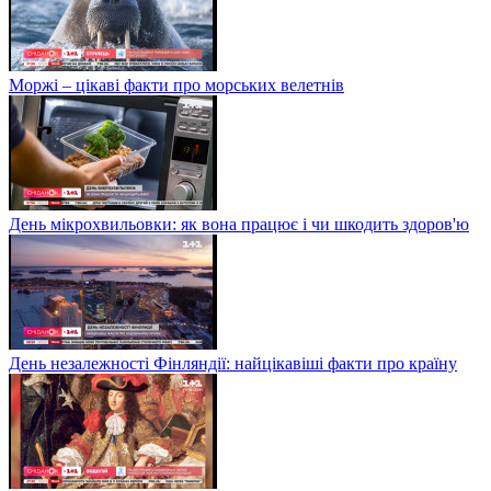
Моржі – цікаві факти про морських велетнів
День мікрохвильовки: як вона працює і чи шкодить здоров'ю
День незалежності Фінляндії: найцікавіші факти про країну