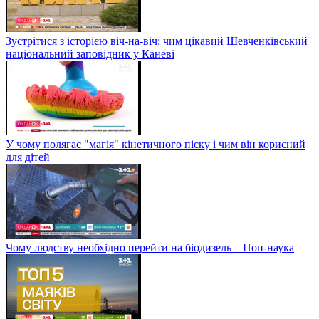
Зустрітися з історією віч-на-віч: чим цікавий Шевченківський
національний заповідник у Каневі
У чому полягає "магія" кінетичного піску і чим він корисний
для дітей
Чому людству необхідно перейти на біодизель – Поп-наука