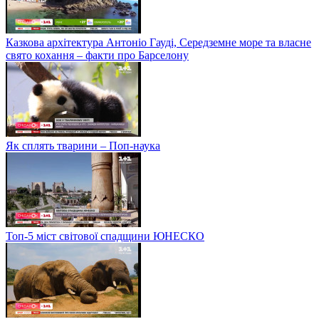
Казкова архітектура Антоніо Гауді, Середземне море та власне
свято кохання – факти про Барселону
Як сплять тварини – Поп-наука
Топ-5 міст світової спадщини ЮНЕСКО