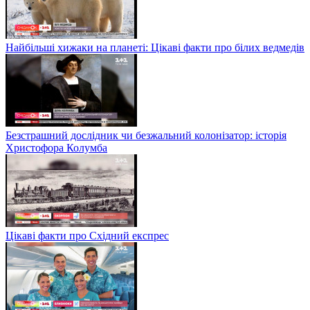
Найбільші хижаки на планеті: Цікаві факти про білих ведмедів
Безстрашний дослідник чи безжальний колонізатор: історія
Христофора Колумба
Цікаві факти про Східний експрес