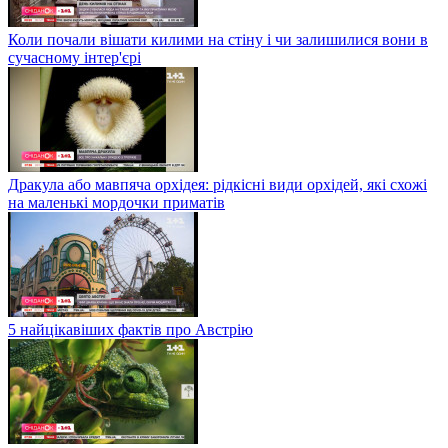
Коли почали вішати килими на стіну і чи залишилися вони в
сучасному інтер'єрі
Дракула або мавпяча орхідея: рідкісні види орхідей, які схожі
на маленькі мордочки приматів
5 найцікавіших фактів про Австрію