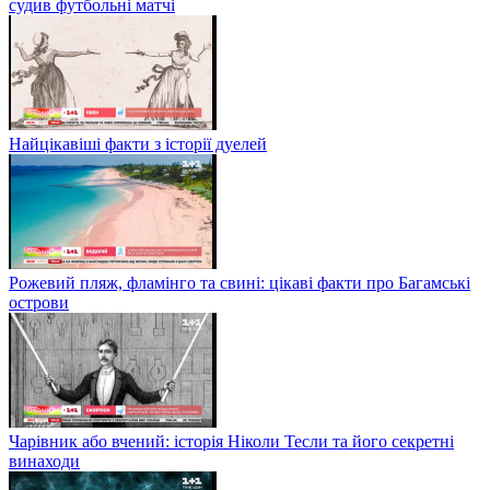
судив футбольні матчі
Найцікавіші факти з історії дуелей
Рожевий пляж, фламінго та свині: цікаві факти про Багамські
острови
Чарівник або вчений: історія Ніколи Тесли та його секретні
винаходи