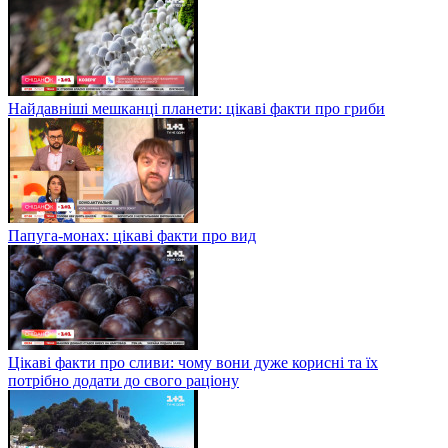
Найдавніші мешканці планети: цікаві факти про гриби
Папуга-монах: цікаві факти про вид
Цікаві факти про сливи: чому вони дуже корисні та їх
потрібно додати до свого раціону