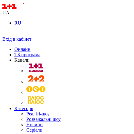
UA
RU
Вхід в кабінет
Онлайн
ТБ програма
Канали
Категорії
Реаліті-шоу
Розважальні шоу
Новини
Серіали