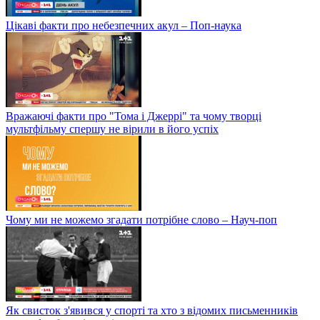
Цікаві факти про небезпечних акул – Поп-наука
Вражаючі факти про "Тома і Джеррі" та чому творці
мультфільму спершу не вірили в його успіх
Чому ми не можемо згадати потрібне слово – Науч-поп
Як свисток з'явився у спорті та хто з відомих письменників