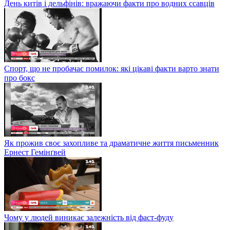
День китів і дельфінів: вражаючи факти про водних ссавців
Спорт, що не пробачає помилок: які цікаві факти варто знати
про бокс
Як прожив своє захопливе та драматичне життя письменник
Ернест Гемінґвей
Чому у людей виникає залежність від фаст-фуду