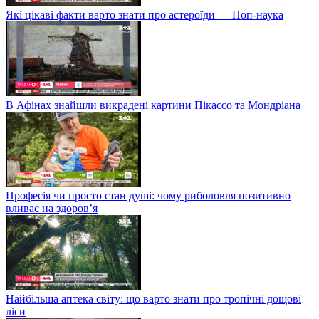
Які цікаві факти варто знати про астероїди — Поп-наука
В Афінах знайшли викрадені картини Пікассо та Мондріана
Професія чи просто стан душі: чому риболовля позитивно
вливає на здоров’я
Найбільша аптека світу: що варто знати про тропічні дощові
ліси