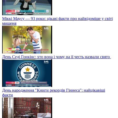
Міккі Маусу — 93 роки: цікаві факти про найвідоміше у світі
мишеня
День Седі Гонкінс: хто вона і чому на її честь назвали свято
День народження "Книги рекордів Гіннеса": найцікавіші
факти