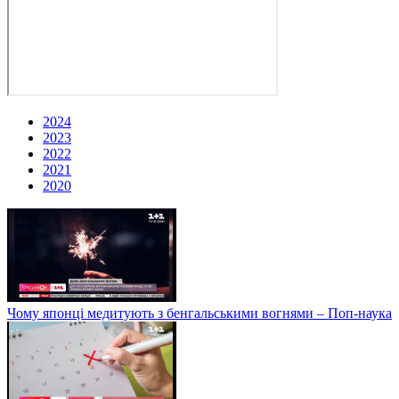
2024
2023
2022
2021
2020
Чому японці медитують з бенгальськими вогнями – Поп-наука