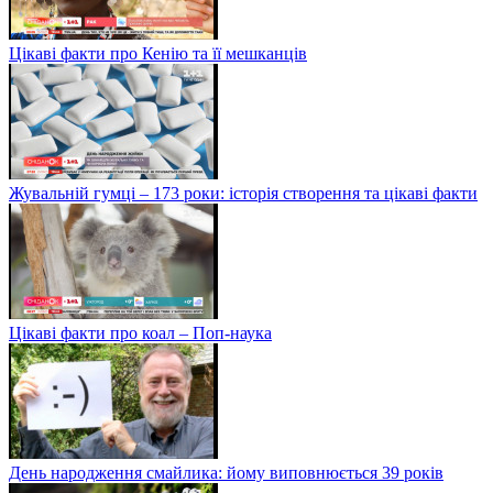
Цікаві факти про Кенію та її мешканців
Жувальній гумці – 173 роки: історія створення та цікаві факти
Цікаві факти про коал – Поп-наука
День народження смайлика: йому виповнюється 39 років