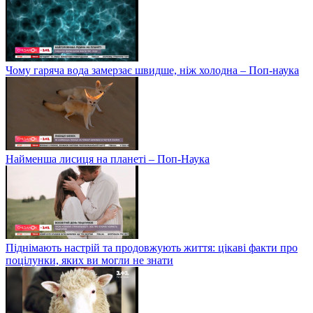
Чому гаряча вода замерзає швидше, ніж холодна – Поп-наука
Найменша лисиця на планеті – Поп-Наука
Піднімають настрій та продовжують життя: цікаві факти про
поцілунки, яких ви могли не знати