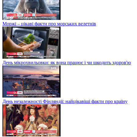
Моржі – цікаві факти про морських велетнів
День мікрохвильовки: як вона працює і чи шкодить здоров'ю
День незалежності Фінляндії: найцікавіші факти про країну