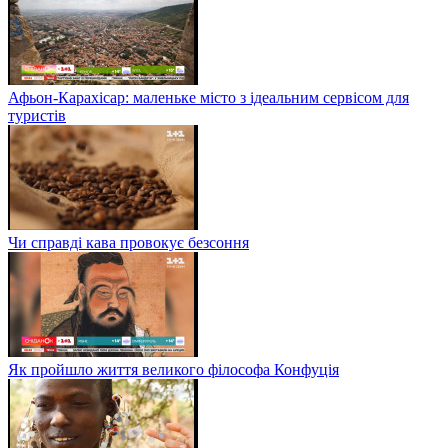
Афьон-Карахісар: маленьке місто з ідеальним сервісом для
туристів
Чи справді кава провокує безсоння
Як пройшло життя великого філософа Конфуція