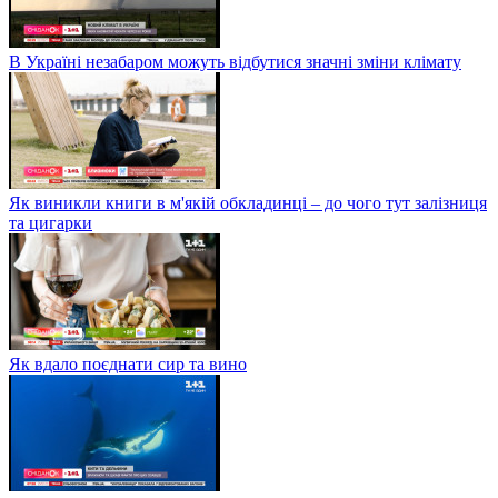
В Україні незабаром можуть відбутися значні зміни клімату
Як виникли книги в м'якій обкладинці – до чого тут залізниця
та цигарки
Як вдало поєднати сир та вино