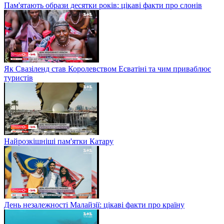
Пам'ятають образи десятки років: цікаві факти про слонів
Як Свазіленд став Королевством Есватіні та чим приваблює
туристів
Найрозкішніші пам'ятки Катару
День незалежності Малайзії: цікаві факти про країну