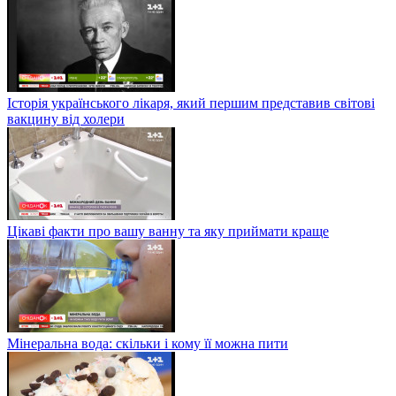
Історія українського лікаря, який першим представив світові
вакцину від холери
Цікаві факти про вашу ванну та яку приймати краще
Мінеральна вода: скільки і кому її можна пити