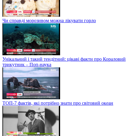
Чи справді морозивом можна лікувати горло
Унікальний і такий тендітний: цікаві факти про Кораловий
трикутник – Поп-наука
ТОП-7 фактів, які потрібно знати про світовий океан