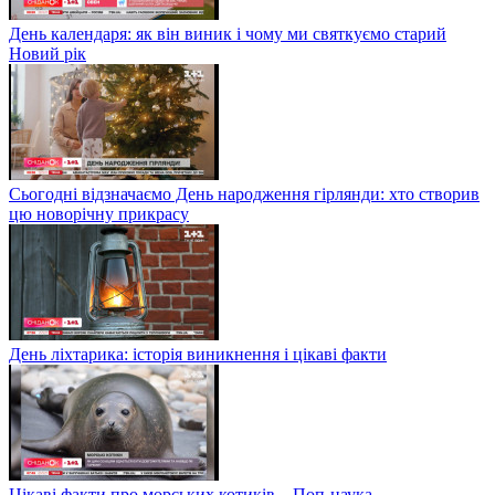
День календаря: як він виник і чому ми святкуємо старий
Новий рік
Сьогодні відзначаємо День народження гірлянди: хто створив
цю новорічну прикрасу
День ліхтарика: історія виникнення і цікаві факти
Цікаві факти про морських котиків – Поп-наука