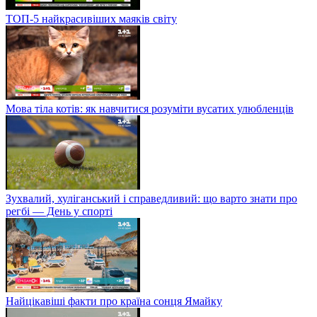
ТОП-5 найкрасивіших маяків світу
Мова тіла котів: як навчитися розуміти вусатих улюбленців
Зухвалий, хуліганський і справедливий: що варто знати про
регбі — День у спорті
Найцікавіші факти про країна сонця Ямайку