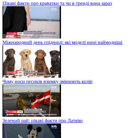
Цікаві факти про краватки та чи в тренді вона зараз
Міжнародний день спідниці: які моделі нині наймодніші
Чому носи песиків взимку змінюють колір
Зелений рай: цікаві факти про Латвію