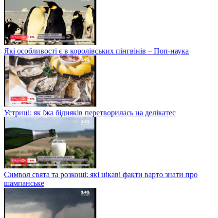
Які особливості є в королівських пінгвінів – Поп-наука
Устриці: як їжа бідняків перетворилась на делікатес
Символ свята та розкоші: які цікаві факти варто знати про
шампанське