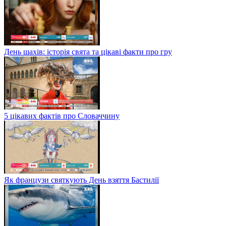
День шахів: історія свята та цікаві факти про гру
5 цікавих фактів про Словаччину
Як французи святкують День взяття Бастилії