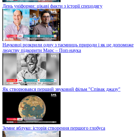
День уніформи: цікаві факти з історії спецодягу
Науковці розкрили одну з таємниць природи і як це допоможе
людству підкорити Марс – Поп-наука
Як створювався перший звуковий фільм "Співак джазу"
Земне яблуко: історія створення першого глобуса