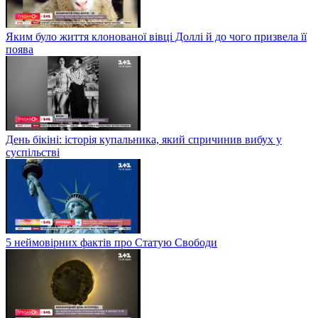
Яким було життя клонованої вівці Доллі й до чого призвела її
поява
День бікіні: історія купальника, який спричинив вибух у
суспільстві
5 неймовірних фактів про Статую Свободи