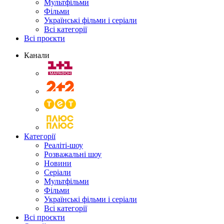
Мультфільми
Фільми
Українські фільми і серіали
Всі категорії
Всі проєкти
Канали
Категорії
Реаліті-шоу
Розважальні шоу
Новини
Серіали
Мультфільми
Фільми
Українські фільми і серіали
Всі категорії
Всі проєкти