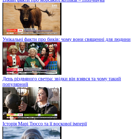
Унікальні факти про биків: чому вони священні для людини
День різдвяного светра: звідки він взявся та чому такий
популярний
Історія Марі Тюссо та її воскової імперії