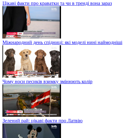
Цікаві факти про краватки та чи в тренді вона зараз
Міжнародний день спідниці: які моделі нині наймодніші
Чому носи песиків взимку змінюють колір
Зелений рай: цікаві факти про Латвію