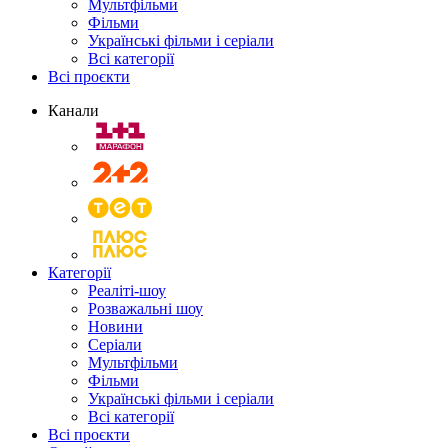
Мультфільми
Фільми
Українські фільми і серіали
Всі категорії
Всі проєкти
Канали
Категорії
Реаліті-шоу
Розважальні шоу
Новини
Серіали
Мультфільми
Фільми
Українські фільми і серіали
Всі категорії
Всі проєкти