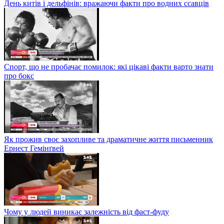
День китів і дельфінів: вражаючи факти про водних ссавців
Спорт, що не пробачає помилок: які цікаві факти варто знати
про бокс
Як прожив своє захопливе та драматичне життя письменник
Ернест Гемінґвей
Чому у людей виникає залежність від фаст-фуду