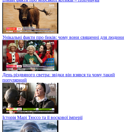
Унікальні факти про биків: чому вони священні для людини
День різдвяного светра: звідки він взявся та чому такий
популярний
Історія Марі Тюссо та її воскової імперії