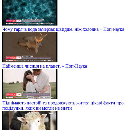
Чому гаряча вода замерзає швидше, ніж холодна – Поп-наука
Найменша лисиця на планеті – Поп-Наука
Піднімають настрій та продовжують життя: цікаві факти про
поцілунки, яких ви могли не знати