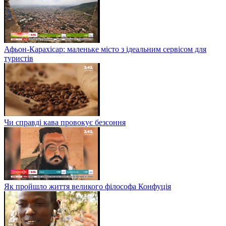
Афьон-Карахісар: маленьке місто з ідеальним сервісом для
туристів
Чи справді кава провокує безсоння
Як пройшло життя великого філософа Конфуція