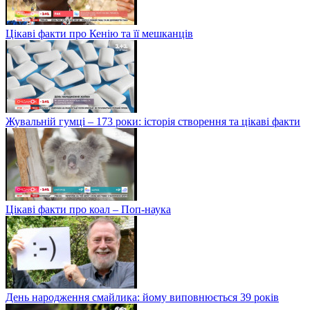
Цікаві факти про Кенію та її мешканців
Жувальній гумці – 173 роки: історія створення та цікаві факти
Цікаві факти про коал – Поп-наука
День народження смайлика: йому виповнюється 39 років