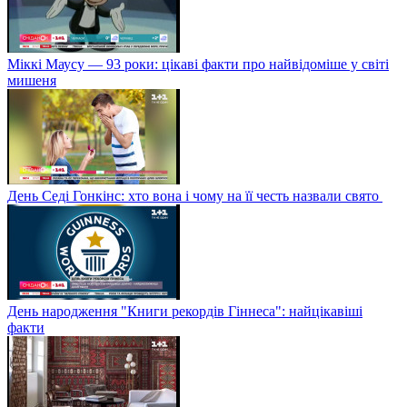
Міккі Маусу — 93 роки: цікаві факти про найвідоміше у світі
мишеня
День Седі Гонкінс: хто вона і чому на її честь назвали свято
День народження "Книги рекордів Гіннеса": найцікавіші
факти