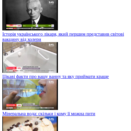
Історія українського лікаря, який першим представив світові
вакцину від холери
Цікаві факти про вашу ванну та яку приймати краще
Мінеральна вода: скільки і кому її можна пити