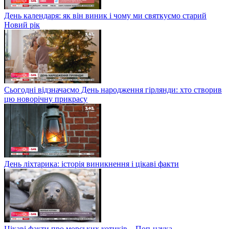
День календаря: як він виник і чому ми святкуємо старий
Новий рік
Сьогодні відзначаємо День народження гірлянди: хто створив
цю новорічну прикрасу
День ліхтарика: історія виникнення і цікаві факти
Цікаві факти про морських котиків – Поп-наука