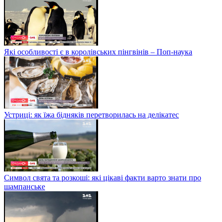
Які особливості є в королівських пінгвінів – Поп-наука
Устриці: як їжа бідняків перетворилась на делікатес
Символ свята та розкоші: які цікаві факти варто знати про
шампанське