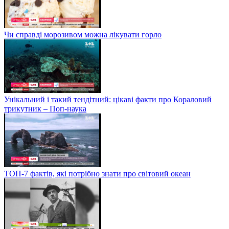
Чи справді морозивом можна лікувати горло
Унікальний і такий тендітний: цікаві факти про Кораловий
трикутник – Поп-наука
ТОП-7 фактів, які потрібно знати про світовий океан