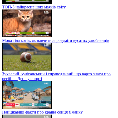
ТОП-5 найкрасивіших маяків світу
Мова тіла котів: як навчитися розуміти вусатих улюбленців
Зухвалий, хуліганський і справедливий: що варто знати про
регбі — День у спорті
Найцікавіші факти про країна сонця Ямайку