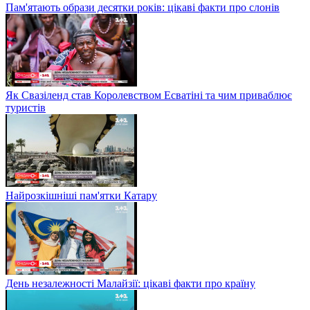
Пам'ятають образи десятки років: цікаві факти про слонів
Як Свазіленд став Королевством Есватіні та чим приваблює
туристів
Найрозкішніші пам'ятки Катару
День незалежності Малайзії: цікаві факти про країну