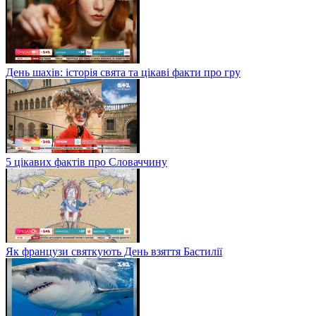
День шахів: історія свята та цікаві факти про гру
5 цікавих фактів про Словаччину
Як французи святкують День взяття Бастилії