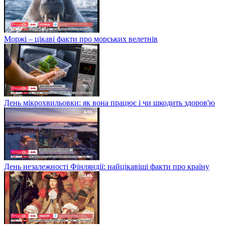
Моржі – цікаві факти про морських велетнів
День мікрохвильовки: як вона працює і чи шкодить здоров'ю
День незалежності Фінляндії: найцікавіші факти про країну