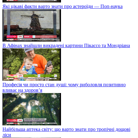
Які цікаві факти варто знати про астероїди — Поп-наука
В Афінах знайшли викрадені картини Пікассо та Мондріана
Професія чи просто стан душі: чому риболовля позитивно
вливає на здоров’я
Найбільша аптека світу: що варто знати про тропічні дощові
ліси