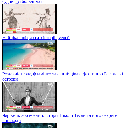
судив футбольні матчі
Найцікавіші факти з історії дуелей
Рожевий пляж, фламінго та свині: цікаві факти про Багамські
острови
Чарівник або вчений: історія Ніколи Тесли та його секретні
винаходи