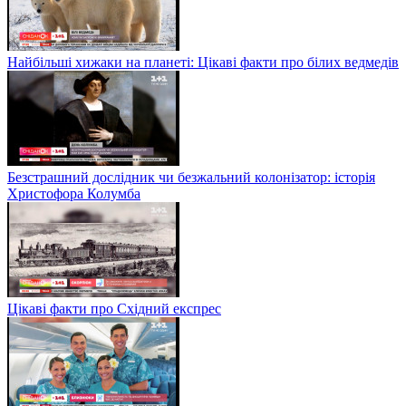
Найбільші хижаки на планеті: Цікаві факти про білих ведмедів
Безстрашний дослідник чи безжальний колонізатор: історія
Христофора Колумба
Цікаві факти про Східний експрес