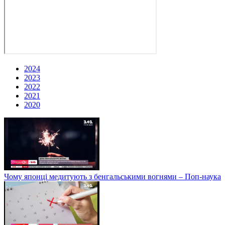
2024
2023
2022
2021
2020
Чому японці медитують з бенгальськими вогнями – Поп-наука