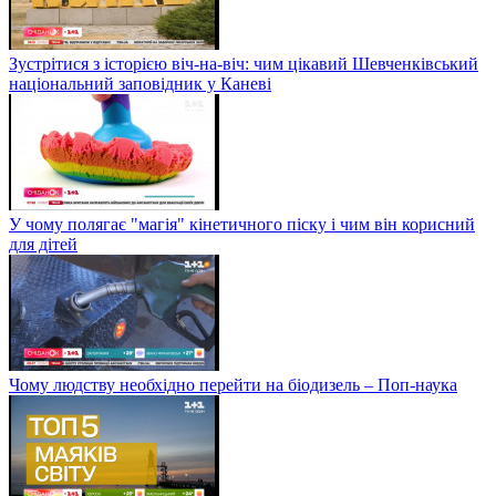
Зустрітися з історією віч-на-віч: чим цікавий Шевченківський
національний заповідник у Каневі
У чому полягає "магія" кінетичного піску і чим він корисний
для дітей
Чому людству необхідно перейти на біодизель – Поп-наука