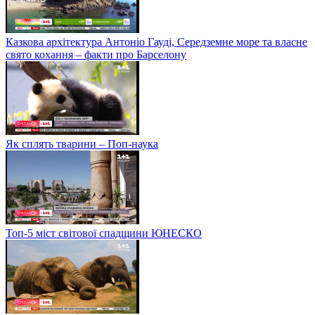
Казкова архітектура Антоніо Гауді, Середземне море та власне
свято кохання – факти про Барселону
Як сплять тварини – Поп-наука
Топ-5 міст світової спадщини ЮНЕСКО