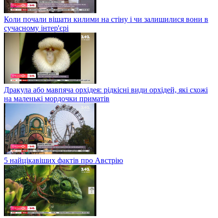
Коли почали вішати килими на стіну і чи залишилися вони в
сучасному інтер'єрі
Дракула або мавпяча орхідея: рідкісні види орхідей, які схожі
на маленькі мордочки приматів
5 найцікавіших фактів про Австрію