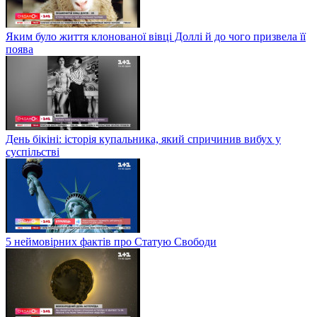
Яким було життя клонованої вівці Доллі й до чого призвела її
поява
День бікіні: історія купальника, який спричинив вибух у
суспільстві
5 неймовірних фактів про Статую Свободи