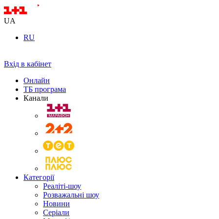
UA
RU
Вхід в кабінет
Онлайн
ТБ програма
Канали
Категорії
Реаліті-шоу
Розважальні шоу
Новини
Серіали