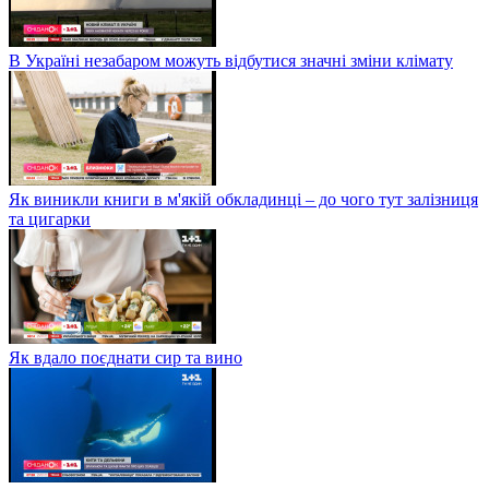
В Україні незабаром можуть відбутися значні зміни клімату
Як виникли книги в м'якій обкладинці – до чого тут залізниця
та цигарки
Як вдало поєднати сир та вино