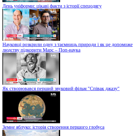
День уніформи: цікаві факти з історії спецодягу
Науковці розкрили одну з таємниць природи і як це допоможе
людству підкорити Марс – Поп-наука
Як створювався перший звуковий фільм "Співак джазу"
Земне яблуко: історія створення першого глобуса