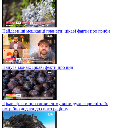
Найдавніші мешканці планети: цікаві факти про гриби
Папуга-монах: цікаві факти про вид
Цікаві факти про сливи: чому вони дуже корисні та їх
потрібно додати до свого раціону