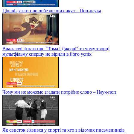
Цікаві факти про небезпечних акул – Поп-наука
Вражаючі факти про "Тома і Джеррі" та чому творці
мультфільму спершу не вірили в його успіх
Чому ми не можемо згадати потрібне слово – Науч-поп
Як свисток з'явився у спорті та хто з відомих письменників