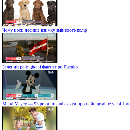
Чому носи песиків взимку змінюють колір
Зелений рай: цікаві факти про Латвію
Міккі Маусу — 93 роки: цікаві факти про найвідоміше у світі 