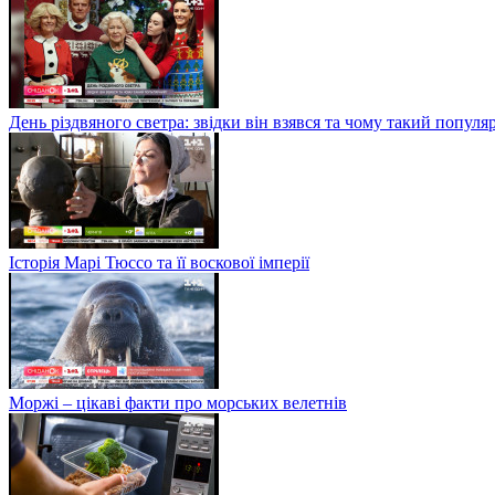
День різдвяного светра: звідки він взявся та чому такий попул
Історія Марі Тюссо та її воскової імперії
Моржі – цікаві факти про морських велетнів