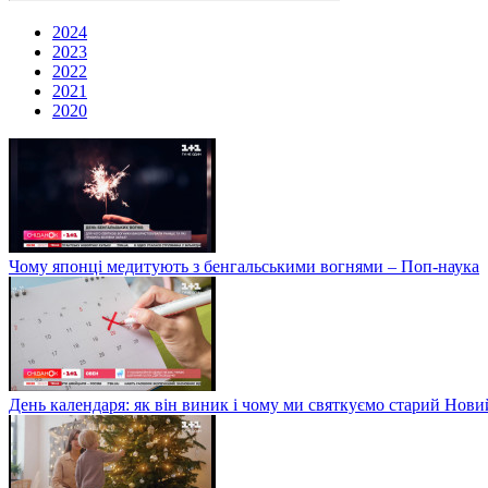
2024
2023
2022
2021
2020
Чому японці медитують з бенгальськими вогнями – Поп-наука
День календаря: як він виник і чому ми святкуємо старий Нови