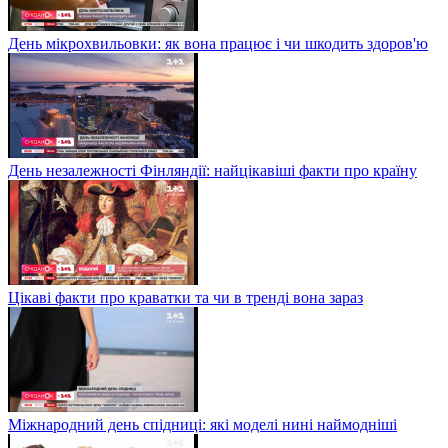
День мікрохвильовки: як вона працює і чи шкодить здоров'ю
День незалежності Фінляндії: найцікавіші факти про країну
Цікаві факти про краватки та чи в тренді вона зараз
Міжнародний день спідниці: які моделі нині наймодніші