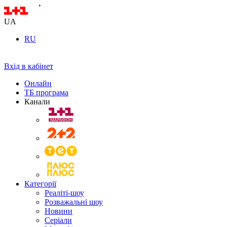
UA
RU
Вхід в кабінет
Онлайн
ТБ програма
Канали
Категорії
Реаліті-шоу
Розважальні шоу
Новини
Серіали