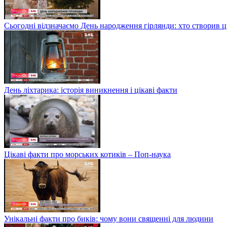
Сьогодні відзначаємо День народження гірлянди: хто створив 
День ліхтарика: історія виникнення і цікаві факти
Цікаві факти про морських котиків – Поп-наука
Унікальні факти про биків: чому вони священні для людини