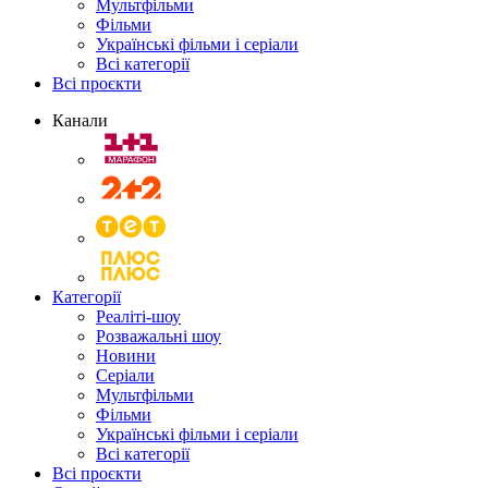
Мультфільми
Фільми
Українські фільми і серіали
Всі категорії
Всі проєкти
Канали
Категорії
Реаліті-шоу
Розважальні шоу
Новини
Серіали
Мультфільми
Фільми
Українські фільми і серіали
Всі категорії
Всі проєкти