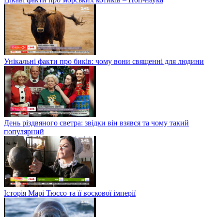
Унікальні факти про биків: чому вони священні для людини
День різдвяного светра: звідки він взявся та чому такий
популярний
Історія Марі Тюссо та її воскової імперії