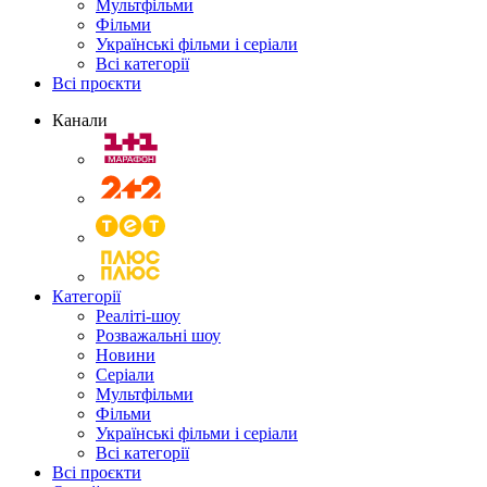
Мультфільми
Фільми
Українські фільми і серіали
Всі категорії
Всі проєкти
Канали
Категорії
Реаліті-шоу
Розважальні шоу
Новини
Серіали
Мультфільми
Фільми
Українські фільми і серіали
Всі категорії
Всі проєкти