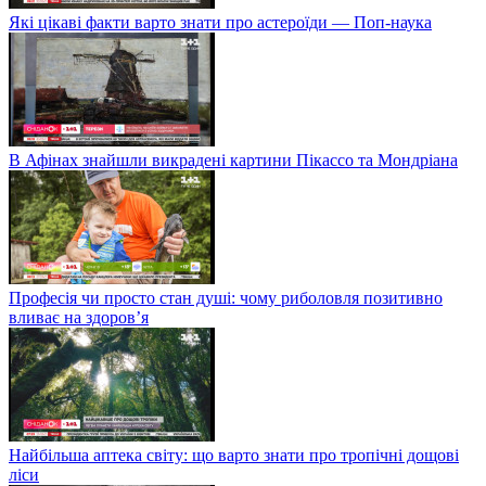
Які цікаві факти варто знати про астероїди — Поп-наука
В Афінах знайшли викрадені картини Пікассо та Мондріана
Професія чи просто стан душі: чому риболовля позитивно
вливає на здоров’я
Найбільша аптека світу: що варто знати про тропічні дощові
ліси