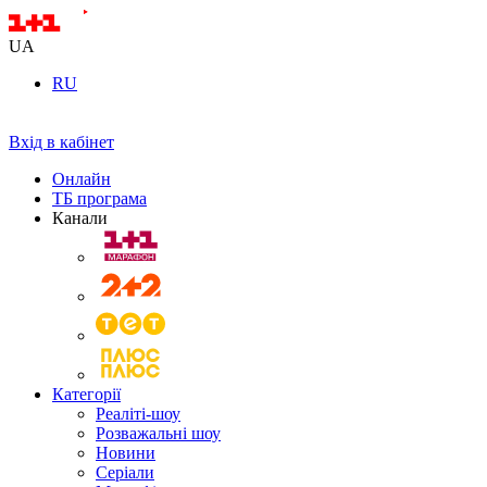
UA
RU
Вхід в кабінет
Онлайн
ТБ програма
Канали
Категорії
Реаліті-шоу
Розважальні шоу
Новини
Серіали