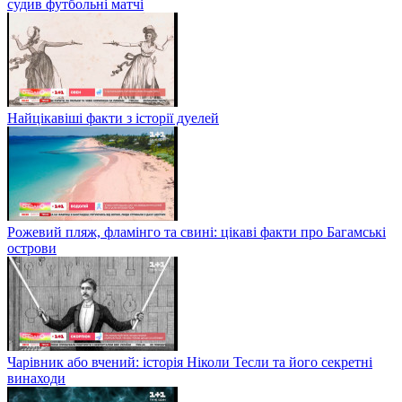
судив футбольні матчі
Найцікавіші факти з історії дуелей
Рожевий пляж, фламінго та свині: цікаві факти про Багамські
острови
Чарівник або вчений: історія Ніколи Тесли та його секретні
винаходи