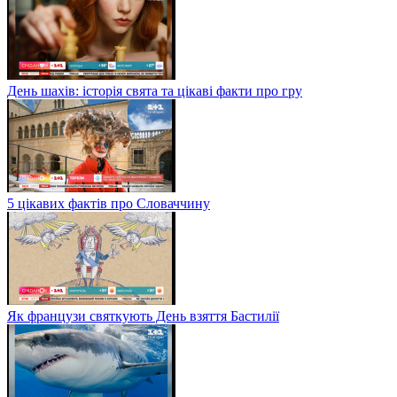
День шахів: історія свята та цікаві факти про гру
5 цікавих фактів про Словаччину
Як французи святкують День взяття Бастилії