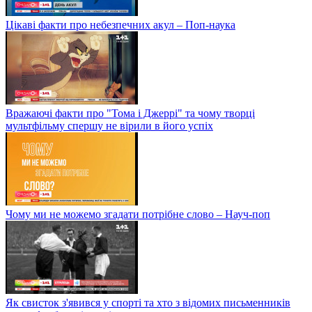
Цікаві факти про небезпечних акул – Поп-наука
Вражаючі факти про "Тома і Джеррі" та чому творці
мультфільму спершу не вірили в його успіх
Чому ми не можемо згадати потрібне слово – Науч-поп
Як свисток з'явився у спорті та хто з відомих письменників