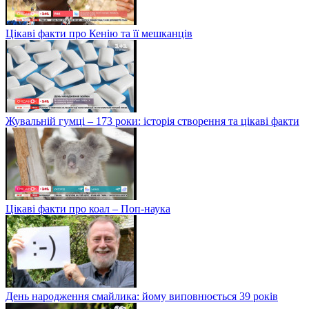
Цікаві факти про Кенію та її мешканців
Жувальній гумці – 173 роки: історія створення та цікаві факти
Цікаві факти про коал – Поп-наука
День народження смайлика: йому виповнюється 39 років