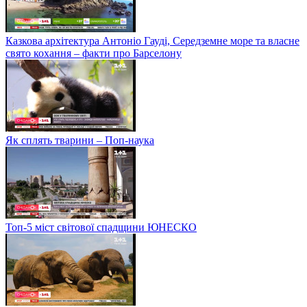
Казкова архітектура Антоніо Гауді, Середземне море та власне
свято кохання – факти про Барселону
Як сплять тварини – Поп-наука
Топ-5 міст світової спадщини ЮНЕСКО