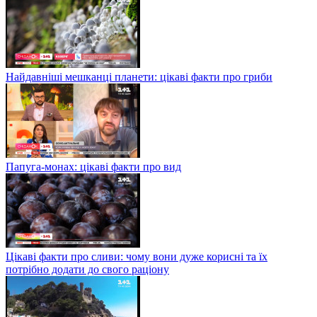
Найдавніші мешканці планети: цікаві факти про гриби
Папуга-монах: цікаві факти про вид
Цікаві факти про сливи: чому вони дуже корисні та їх
потрібно додати до свого раціону