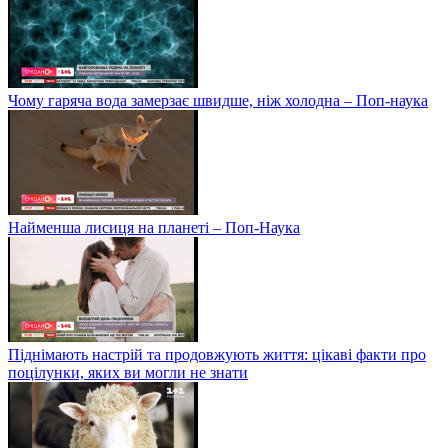
Чому гаряча вода замерзає швидше, ніж холодна – Поп-наука
Найменша лисиця на планеті – Поп-Наука
Піднімають настрій та продовжують життя: цікаві факти про
поцілунки, яких ви могли не знати