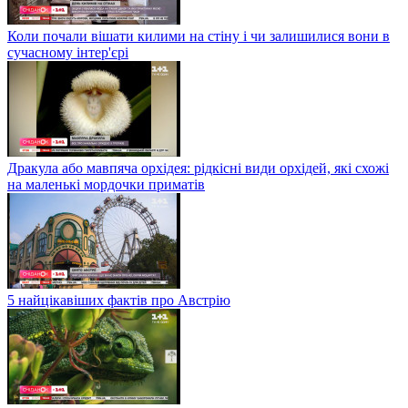
Коли почали вішати килими на стіну і чи залишилися вони в
сучасному інтер'єрі
Дракула або мавпяча орхідея: рідкісні види орхідей, які схожі
на маленькі мордочки приматів
5 найцікавіших фактів про Австрію