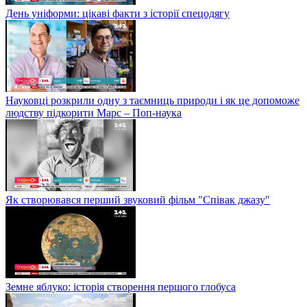
День уніформи: цікаві факти з історії спецодягу
Науковці розкрили одну з таємниць природи і як це допоможе
людству підкорити Марс – Поп-наука
Як створювався перший звуковий фільм "Співак джазу"
Земне яблуко: історія створення першого глобуса