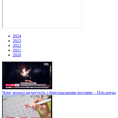
2024
2023
2022
2021
2020
Чому японці медитують з бенгальськими вогнями – Поп-наука