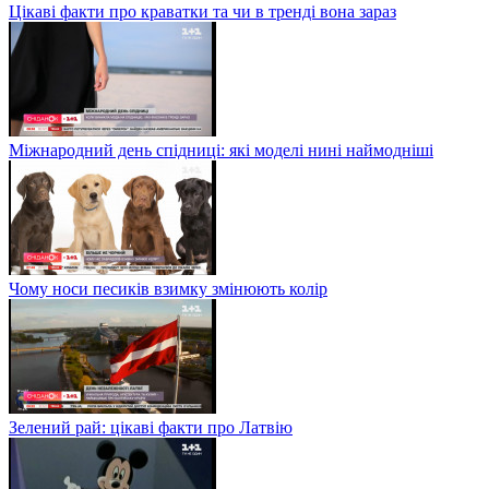
Цікаві факти про краватки та чи в тренді вона зараз
Міжнародний день спідниці: які моделі нині наймодніші
Чому носи песиків взимку змінюють колір
Зелений рай: цікаві факти про Латвію