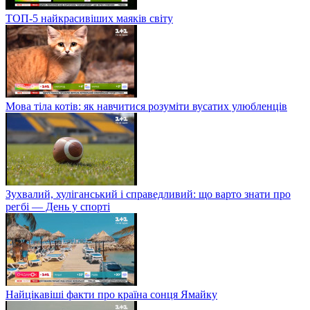
ТОП-5 найкрасивіших маяків світу
Мова тіла котів: як навчитися розуміти вусатих улюбленців
Зухвалий, хуліганський і справедливий: що варто знати про
регбі — День у спорті
Найцікавіші факти про країна сонця Ямайку