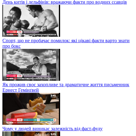
День китів і дельфінів: вражаючи факти про водних ссавців
Спорт, що не пробачає помилок: які цікаві факти варто знати
про бокс
Як прожив своє захопливе та драматичне життя письменник
Ернест Гемінґвей
Чому у людей виникає залежність від фаст-фуду