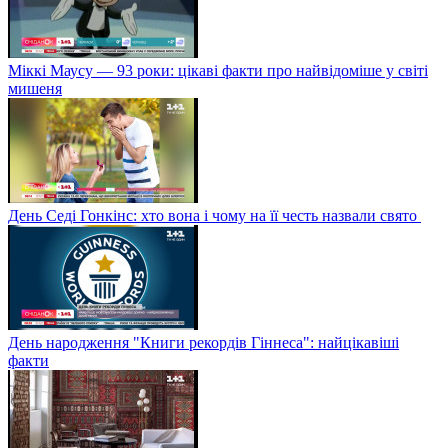
Міккі Маусу — 93 роки: цікаві факти про найвідоміше у світі
мишеня
День Седі Гонкінс: хто вона і чому на її честь назвали свято
День народження "Книги рекордів Гіннеса": найцікавіші
факти