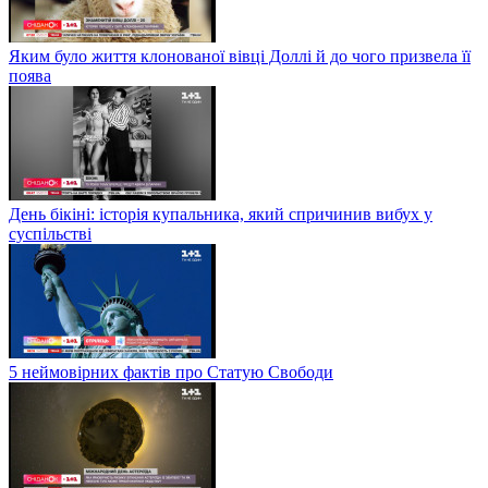
Яким було життя клонованої вівці Доллі й до чого призвела її
поява
День бікіні: історія купальника, який спричинив вибух у
суспільстві
5 неймовірних фактів про Статую Свободи