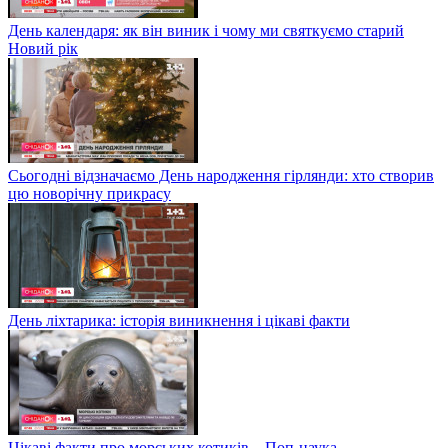
День календаря: як він виник і чому ми святкуємо старий
Новий рік
Сьогодні відзначаємо День народження гірлянди: хто створив
цю новорічну прикрасу
День ліхтарика: історія виникнення і цікаві факти
Цікаві факти про морських котиків – Поп-наука