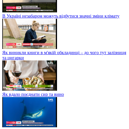
В Україні незабаром можуть відбутися значні зміни клімату
Як виникли книги в м'якій обкладинці – до чого тут залізниця
та цигарки
Як вдало поєднати сир та вино