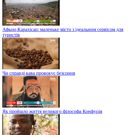
Афьон-Карахісар: маленьке місто з ідеальним сервісом для
туристів
Чи справді кава провокує безсоння
Як пройшло життя великого філософа Конфуція