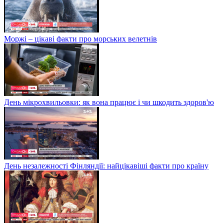
Моржі – цікаві факти про морських велетнів
День мікрохвильовки: як вона працює і чи шкодить здоров'ю
День незалежності Фінляндії: найцікавіші факти про країну