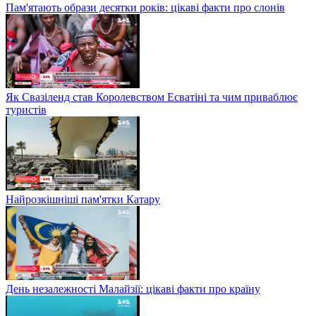
Пам'ятають образи десятки років: цікаві факти про слонів
Як Свазіленд став Королевством Есватіні та чим приваблює
туристів
Найрозкішніші пам'ятки Катару
День незалежності Малайзії: цікаві факти про країну