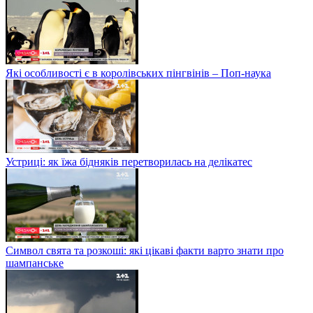
Які особливості є в королівських пінгвінів – Поп-наука
Устриці: як їжа бідняків перетворилась на делікатес
Символ свята та розкоші: які цікаві факти варто знати про
шампанське