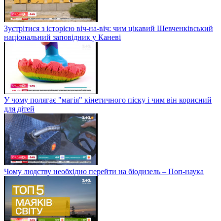
Зустрітися з історією віч-на-віч: чим цікавий Шевченківський
національний заповідник у Каневі
У чому полягає "магія" кінетичного піску і чим він корисний
для дітей
Чому людству необхідно перейти на біодизель – Поп-наука