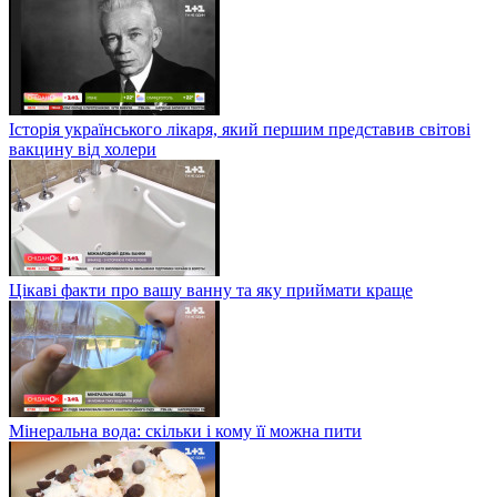
Історія українського лікаря, який першим представив світові
вакцину від холери
Цікаві факти про вашу ванну та яку приймати краще
Мінеральна вода: скільки і кому її можна пити