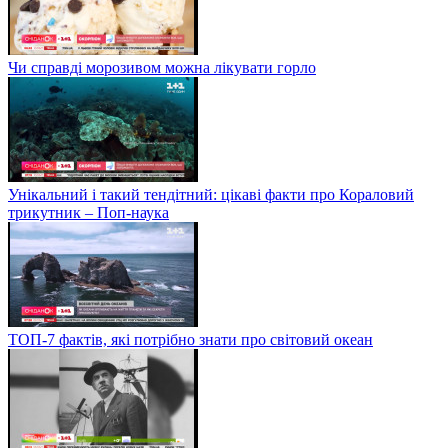
Чи справді морозивом можна лікувати горло
Унікальний і такий тендітний: цікаві факти про Кораловий
трикутник – Поп-наука
ТОП-7 фактів, які потрібно знати про світовий океан