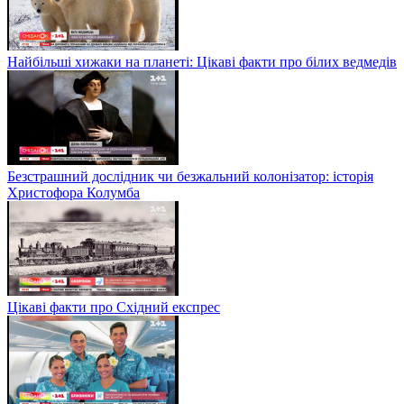
Найбільші хижаки на планеті: Цікаві факти про білих ведмедів
Безстрашний дослідник чи безжальний колонізатор: історія
Христофора Колумба
Цікаві факти про Східний експрес