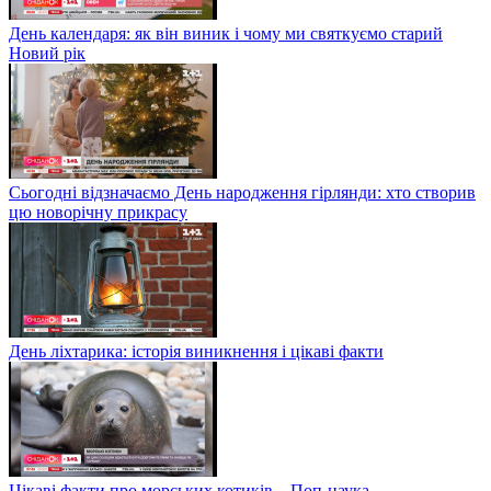
День календаря: як він виник і чому ми святкуємо старий
Новий рік
Сьогодні відзначаємо День народження гірлянди: хто створив
цю новорічну прикрасу
День ліхтарика: історія виникнення і цікаві факти
Цікаві факти про морських котиків – Поп-наука