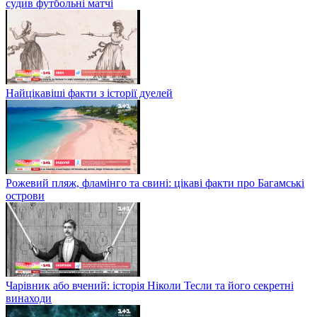
судив футбольні матчі
Найцікавіші факти з історії дуелей
Рожевий пляж, фламінго та свині: цікаві факти про Багамські
острови
Чарівник або вчений: історія Ніколи Тесли та його секретні
винаходи