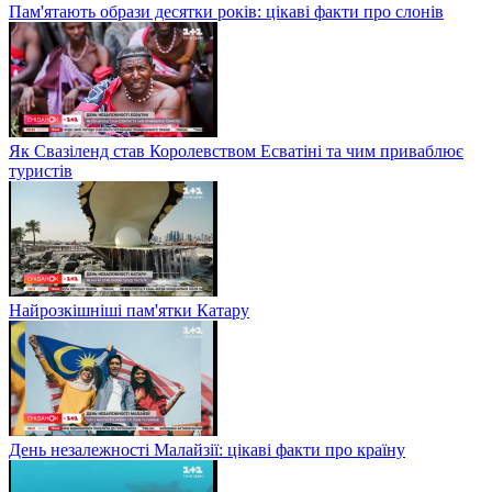
Пам'ятають образи десятки років: цікаві факти про слонів
Як Свазіленд став Королевством Есватіні та чим приваблює
туристів
Найрозкішніші пам'ятки Катару
День незалежності Малайзії: цікаві факти про країну