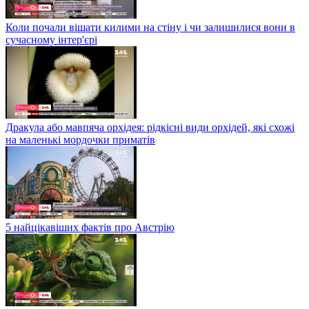
Коли почали вішати килими на стіну і чи залишилися вони в
сучасному інтер'єрі
Дракула або мавпяча орхідея: рідкісні види орхідей, які схожі
на маленькі мордочки приматів
5 найцікавіших фактів про Австрію