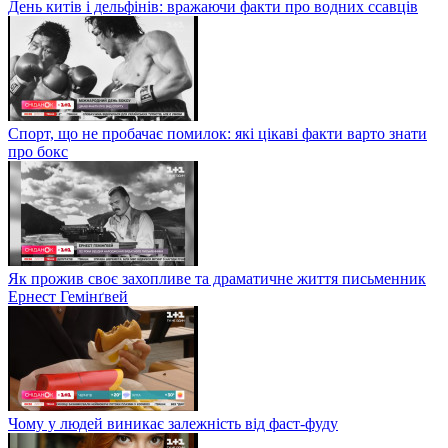
День китів і дельфінів: вражаючи факти про водних ссавців
Спорт, що не пробачає помилок: які цікаві факти варто знати
про бокс
Як прожив своє захопливе та драматичне життя письменник
Ернест Гемінґвей
Чому у людей виникає залежність від фаст-фуду