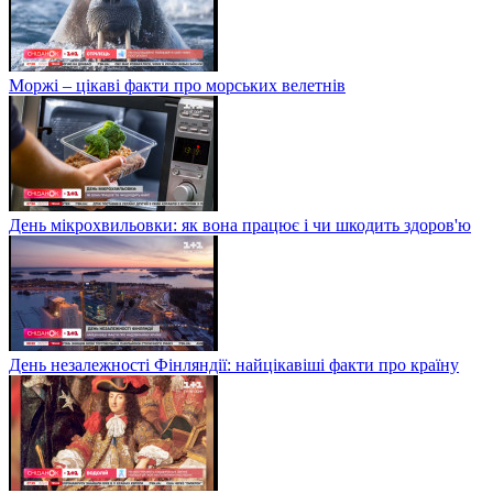
Моржі – цікаві факти про морських велетнів
День мікрохвильовки: як вона працює і чи шкодить здоров'ю
День незалежності Фінляндії: найцікавіші факти про країну