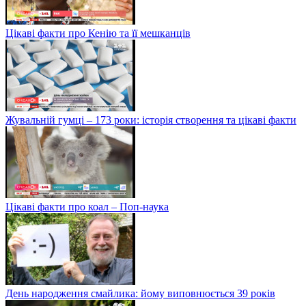
Цікаві факти про Кенію та її мешканців
Жувальній гумці – 173 роки: історія створення та цікаві факти
Цікаві факти про коал – Поп-наука
День народження смайлика: йому виповнюється 39 років