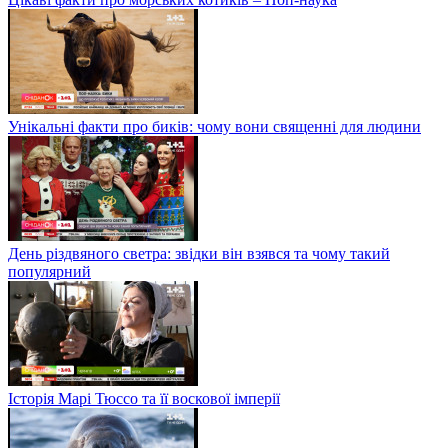
Унікальні факти про биків: чому вони священні для людини
День різдвяного светра: звідки він взявся та чому такий
популярний
Історія Марі Тюссо та її воскової імперії