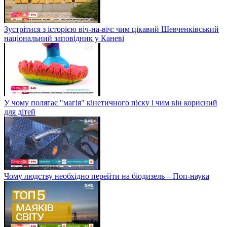
Зустрітися з історією віч-на-віч: чим цікавий Шевченківський
національний заповідник у Каневі
У чому полягає "магія" кінетичного піску і чим він корисний
для дітей
Чому людству необхідно перейти на біодизель – Поп-наука