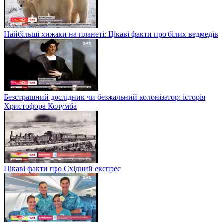
Найбільші хижаки на планеті: Цікаві факти про білих ведмедів
Безстрашний дослідник чи безжальний колонізатор: історія
Христофора Колумба
Цікаві факти про Східний експрес