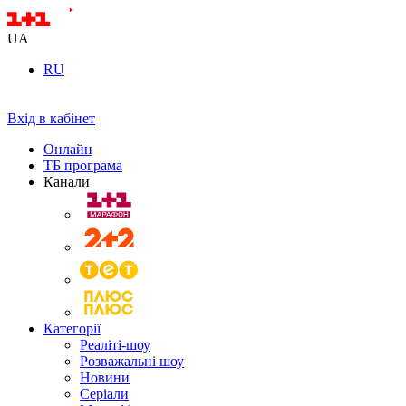
UA
RU
Вхід в кабінет
Онлайн
ТБ програма
Канали
Категорії
Реаліті-шоу
Розважальні шоу
Новини
Серіали