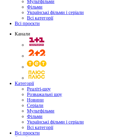
Мультфільми
Фільми
Українські фільми і серіали
Всі категорії
Всі проєкти
Канали
Категорії
Реаліті-шоу
Розважальні шоу
Новини
Серіали
Мультфільми
Фільми
Українські фільми і серіали
Всі категорії
Всі проєкти