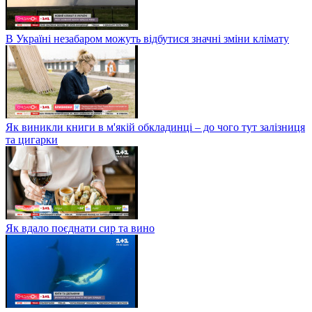
В Україні незабаром можуть відбутися значні зміни клімату
Як виникли книги в м'якій обкладинці – до чого тут залізниця
та цигарки
Як вдало поєднати сир та вино