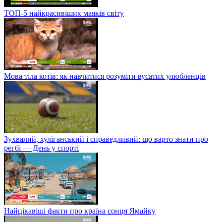
ТОП-5 найкрасивіших маяків світу
Мова тіла котів: як навчитися розуміти вусатих улюбленців
Зухвалий, хуліганський і справедливий: що варто знати про
регбі — День у спорті
Найцікавіші факти про країна сонця Ямайку