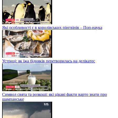
Які особливості є в королівських пінгвінів – Поп-наука
Устриці: як їжа бідняків перетворилась на делікатес
Символ свята та розкоші: які цікаві факти варто знати про
шампанське