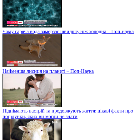
Чому гаряча вода замерзає швидше, ніж холодна – Поп-наука
Найменша лисиця на планеті – Поп-Наука
Піднімають настрій та продовжують життя: цікаві факти про
поцілунки, яких ви могли не знати