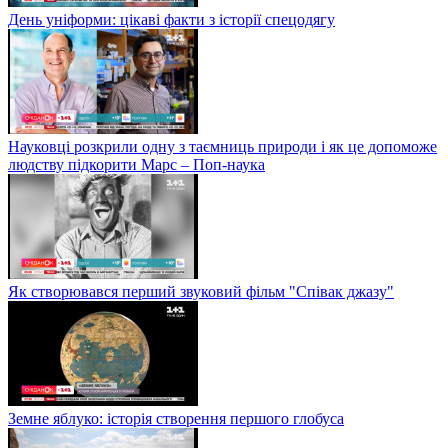
День уніформи: цікаві факти з історії спецодягу
Науковці розкрили одну з таємниць природи і як це допоможе
людству підкорити Марс – Поп-наука
Як створювався перший звуковий фільм "Співак джазу"
Земне яблуко: історія створення першого глобуса