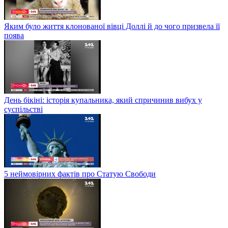
Яким було життя клонованої вівці Доллі й до чого призвела її
поява
День бікіні: історія купальника, який спричинив вибух у
суспільстві
5 неймовірних фактів про Статую Свободи