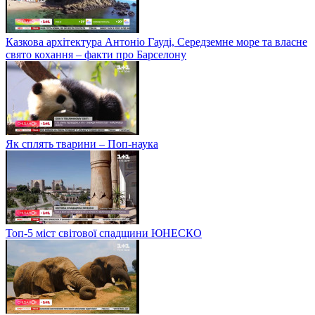
Казкова архітектура Антоніо Гауді, Середземне море та власне
свято кохання – факти про Барселону
Як сплять тварини – Поп-наука
Топ-5 міст світової спадщини ЮНЕСКО