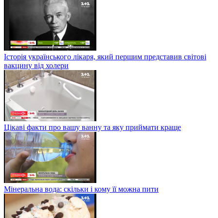
Історія українського лікаря, який першим представив світові
вакцину від холери
Цікаві факти про вашу ванну та яку приймати краще
Мінеральна вода: скільки і кому її можна пити