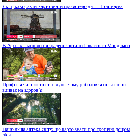
Які цікаві факти варто знати про астероїди — Поп-наука
В Афінах знайшли викрадені картини Пікассо та Мондріана
Професія чи просто стан душі: чому риболовля позитивно
вливає на здоров’я
Найбільша аптека світу: що варто знати про тропічні дощові
ліси