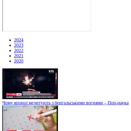
2024
2023
2022
2021
2020
Чому японці медитують з бенгальськими вогнями – Поп-наука