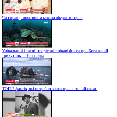
Чи справді морозивом можна лікувати горло
Унікальний і такий тендітний: цікаві факти про Кораловий
трикутник – Поп-наука
ТОП-7 фактів, які потрібно знати про світовий океан