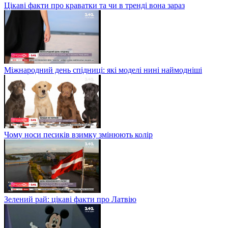
Цікаві факти про краватки та чи в тренді вона зараз
Міжнародний день спідниці: які моделі нині наймодніші
Чому носи песиків взимку змінюють колір
Зелений рай: цікаві факти про Латвію