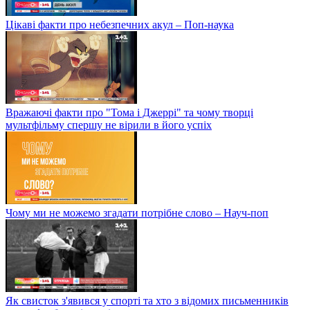
Цікаві факти про небезпечних акул – Поп-наука
Вражаючі факти про "Тома і Джеррі" та чому творці
мультфільму спершу не вірили в його успіх
Чому ми не можемо згадати потрібне слово – Науч-поп
Як свисток з'явився у спорті та хто з відомих письменників