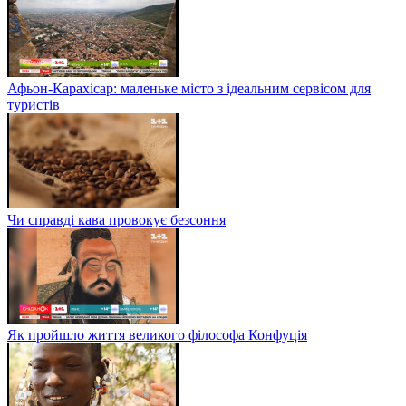
Афьон-Карахісар: маленьке місто з ідеальним сервісом для
туристів
Чи справді кава провокує безсоння
Як пройшло життя великого філософа Конфуція