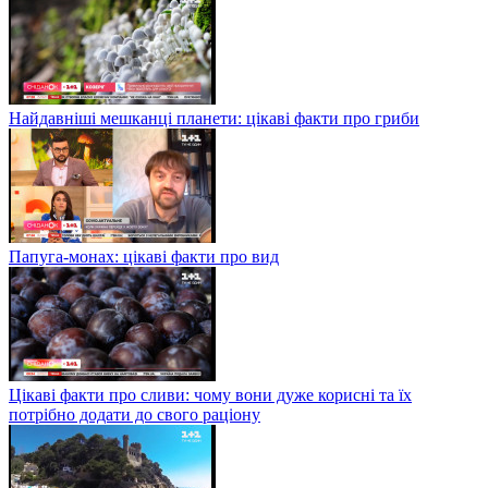
Найдавніші мешканці планети: цікаві факти про гриби
Папуга-монах: цікаві факти про вид
Цікаві факти про сливи: чому вони дуже корисні та їх
потрібно додати до свого раціону