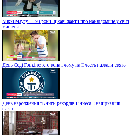
Міккі Маусу — 93 роки: цікаві факти про найвідоміше у світі
мишеня
День Седі Гонкінс: хто вона і чому на її честь назвали свято
День народження "Книги рекордів Гіннеса": найцікавіші
факти