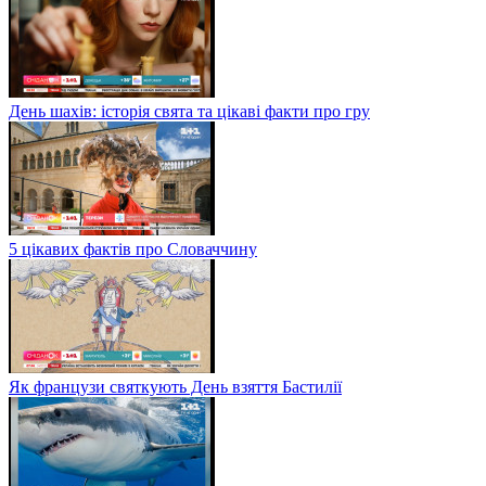
День шахів: історія свята та цікаві факти про гру
5 цікавих фактів про Словаччину
Як французи святкують День взяття Бастилії