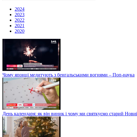
2024
2023
2022
2021
2020
Чому японці медитують з бенгальськими вогнями – Поп-наука
День календаря: як він виник і чому ми святкуємо старий Нови