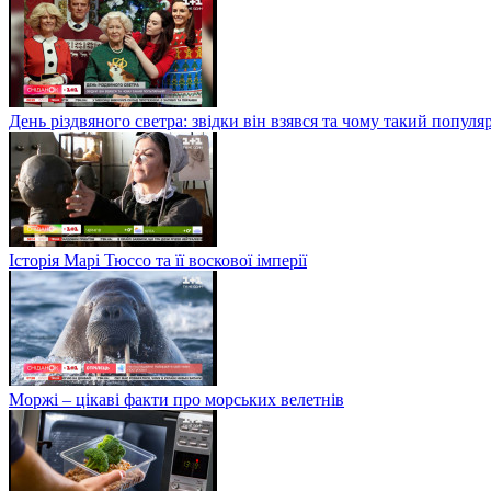
День різдвяного светра: звідки він взявся та чому такий попул
Історія Марі Тюссо та її воскової імперії
Моржі – цікаві факти про морських велетнів