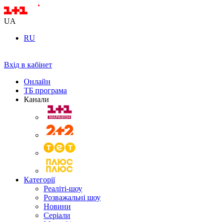
UA
RU
Вхід в кабінет
Онлайн
ТБ програма
Канали
Категорії
Реаліті-шоу
Розважальні шоу
Новини
Серіали