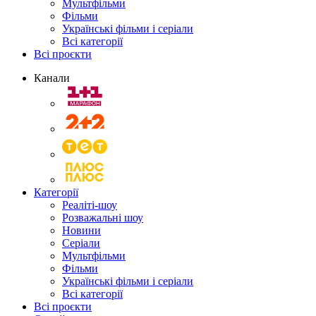
Мультфільми
Фільми
Українські фільми і серіали
Всі категорії
Всі проєкти
Канали
Категорії
Реаліті-шоу
Розважальні шоу
Новини
Серіали
Мультфільми
Фільми
Українські фільми і серіали
Всі категорії
Всі проєкти