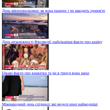
День мікрохвильовки: як вона працює і чи шкодить здоров'ю
День незалежності Фінляндії: найцікавіші факти про країну
Цікаві факти про краватки та чи в тренді вона зараз
Міжнародний день спідниці: які моделі нині наймодніші