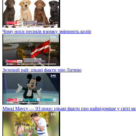
Чому носи песиків взимку змінюють колір
Зелений рай: цікаві факти про Латвію
Міккі Маусу — 93 роки: цікаві факти про найвідоміше у світі 