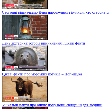
Сьогодні відзначаємо День народження гірлянди: хто створив 
День ліхтарика: історія виникнення і цікаві факти
Цікаві факти про морських котиків – Поп-наука
Унікальні факти про биків: чому вони священні для людини