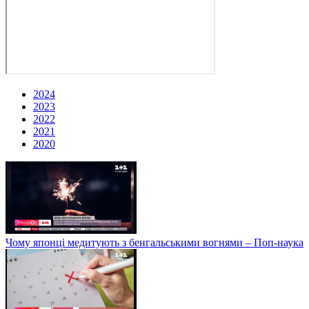
2024
2023
2022
2021
2020
Чому японці медитують з бенгальськими вогнями – Поп-наука