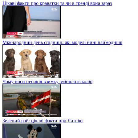
Цікаві факти про краватки та чи в тренді вона зараз
Міжнародний день спідниці: які моделі нині наймодніші
Чому носи песиків взимку змінюють колір
Зелений рай: цікаві факти про Латвію