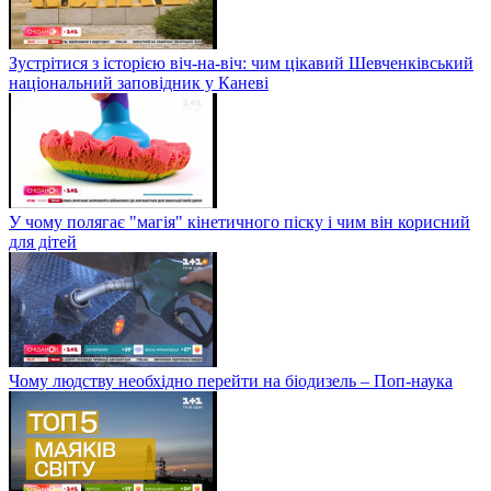
Зустрітися з історією віч-на-віч: чим цікавий Шевченківський
національний заповідник у Каневі
У чому полягає "магія" кінетичного піску і чим він корисний
для дітей
Чому людству необхідно перейти на біодизель – Поп-наука