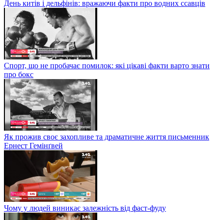
День китів і дельфінів: вражаючи факти про водних ссавців
Спорт, що не пробачає помилок: які цікаві факти варто знати
про бокс
Як прожив своє захопливе та драматичне життя письменник
Ернест Гемінґвей
Чому у людей виникає залежність від фаст-фуду