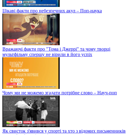
Цікаві факти про небезпечних акул – Поп-наука
Вражаючі факти про "Тома і Джеррі" та чому творці
мультфільму спершу не вірили в його успіх
Чому ми не можемо згадати потрібне слово – Науч-поп
Як свисток з'явився у спорті та хто з відомих письменників