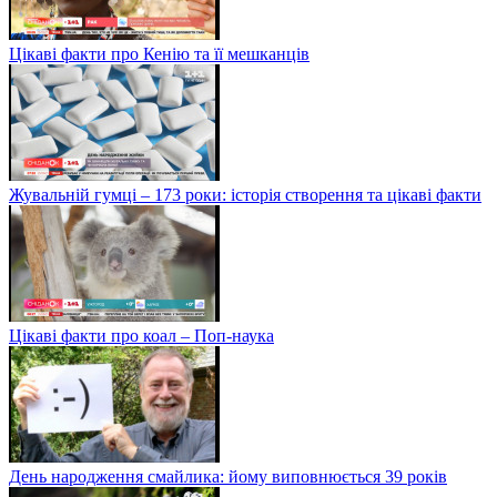
Цікаві факти про Кенію та її мешканців
Жувальній гумці – 173 роки: історія створення та цікаві факти
Цікаві факти про коал – Поп-наука
День народження смайлика: йому виповнюється 39 років