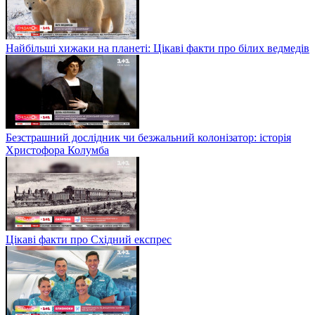
Найбільші хижаки на планеті: Цікаві факти про білих ведмедів
Безстрашний дослідник чи безжальний колонізатор: історія
Христофора Колумба
Цікаві факти про Східний експрес