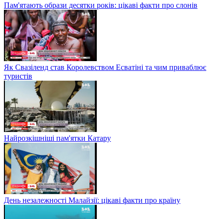
Пам'ятають образи десятки років: цікаві факти про слонів
Як Свазіленд став Королевством Есватіні та чим приваблює
туристів
Найрозкішніші пам'ятки Катару
День незалежності Малайзії: цікаві факти про країну