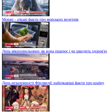
Моржі – цікаві факти про морських велетнів
День мікрохвильовки: як вона працює і чи шкодить здоров'ю
День незалежності Фінляндії: найцікавіші факти про країну