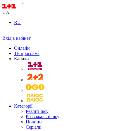
UA
RU
Вхід в кабінет
Онлайн
ТБ програма
Канали
Категорії
Реаліті-шоу
Розважальні шоу
Новини
Серіали