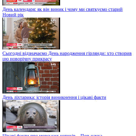
День календаря: як він виник і чому ми святкуємо старий
Новий рік
Сьогодні відзначаємо День народження гірлянди: хто створив
цю новорічну прикрасу
День ліхтарика: історія виникнення і цікаві факти
Цікаві факти про морських котиків – Поп-наука