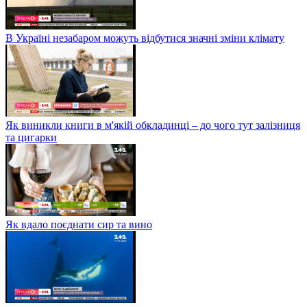
В Україні незабаром можуть відбутися значні зміни клімату
Як виникли книги в м'якій обкладинці – до чого тут залізниця
та цигарки
Як вдало поєднати сир та вино