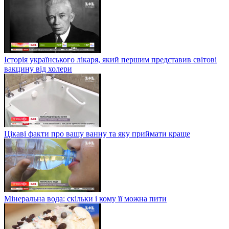
Історія українського лікаря, який першим представив світові
вакцину від холери
Цікаві факти про вашу ванну та яку приймати краще
Мінеральна вода: скільки і кому її можна пити