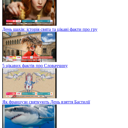
День шахів: історія свята та цікаві факти про гру
5 цікавих фактів про Словаччину
Як французи святкують День взяття Бастилії