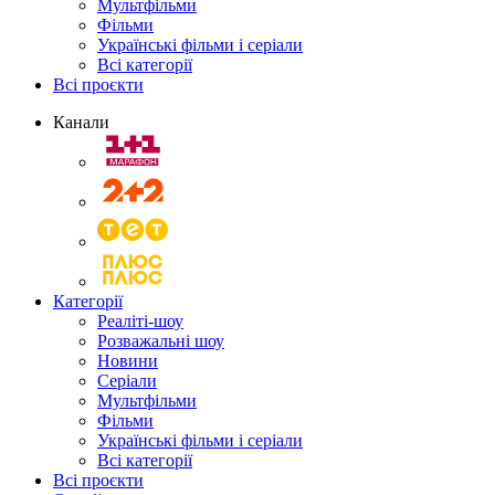
Мультфільми
Фільми
Українські фільми і серіали
Всі категорії
Всі проєкти
Канали
Категорії
Реаліті-шоу
Розважальні шоу
Новини
Серіали
Мультфільми
Фільми
Українські фільми і серіали
Всі категорії
Всі проєкти