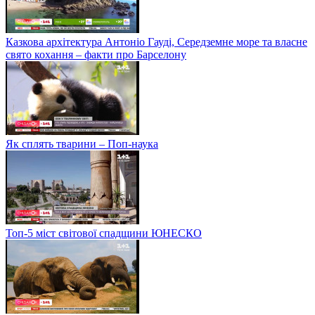
Казкова архітектура Антоніо Гауді, Середземне море та власне
свято кохання – факти про Барселону
Як сплять тварини – Поп-наука
Топ-5 міст світової спадщини ЮНЕСКО