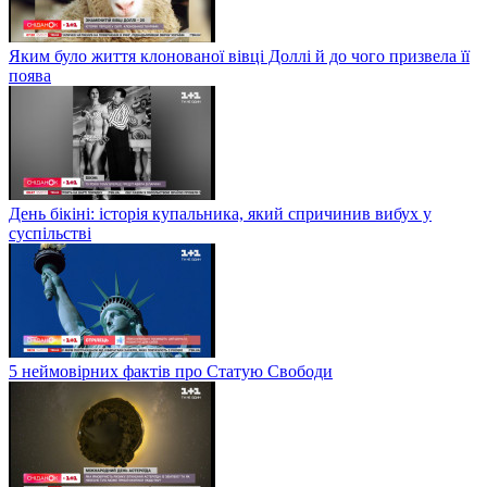
Яким було життя клонованої вівці Доллі й до чого призвела її
поява
День бікіні: історія купальника, який спричинив вибух у
суспільстві
5 неймовірних фактів про Статую Свободи