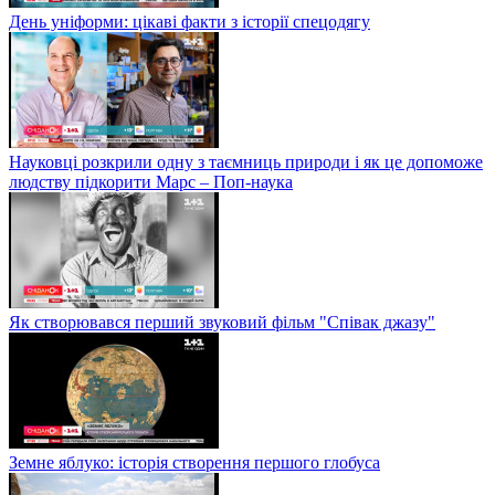
День уніформи: цікаві факти з історії спецодягу
Науковці розкрили одну з таємниць природи і як це допоможе
людству підкорити Марс – Поп-наука
Як створювався перший звуковий фільм "Співак джазу"
Земне яблуко: історія створення першого глобуса