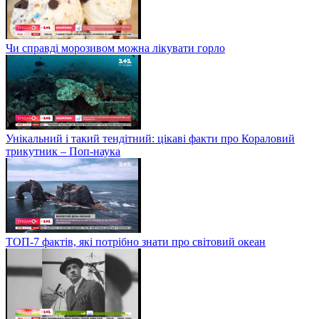
Чи справді морозивом можна лікувати горло
Унікальний і такий тендітний: цікаві факти про Кораловий
трикутник – Поп-наука
ТОП-7 фактів, які потрібно знати про світовий океан