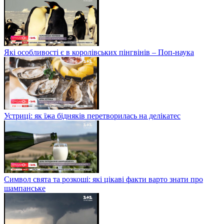
Які особливості є в королівських пінгвінів – Поп-наука
Устриці: як їжа бідняків перетворилась на делікатес
Символ свята та розкоші: які цікаві факти варто знати про
шампанське