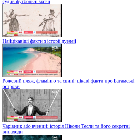
судив футбольні матчі
Найцікавіші факти з історії дуелей
Рожевий пляж, фламінго та свині: цікаві факти про Багамські
острови
Чарівник або вчений: історія Ніколи Тесли та його секретні
винаходи