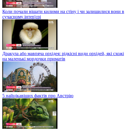
Коли почали вішати килими на стіну і чи залишилися вони в
сучасному інтер'єрі
Дракула або мавпяча орхідея: рідкісні види орхідей, які схожі
на маленькі мордочки приматів
5 найцікавіших фактів про Австрію