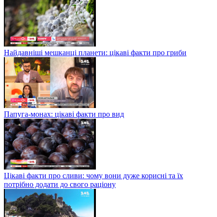
Найдавніші мешканці планети: цікаві факти про гриби
Папуга-монах: цікаві факти про вид
Цікаві факти про сливи: чому вони дуже корисні та їх
потрібно додати до свого раціону