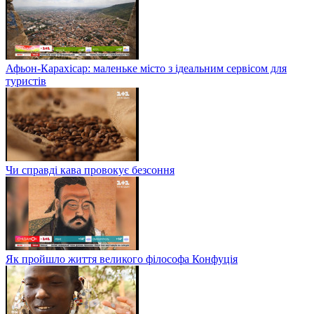
Афьон-Карахісар: маленьке місто з ідеальним сервісом для
туристів
Чи справді кава провокує безсоння
Як пройшло життя великого філософа Конфуція