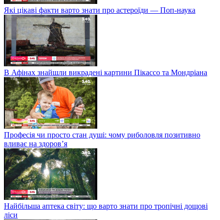
Які цікаві факти варто знати про астероїди — Поп-наука
В Афінах знайшли викрадені картини Пікассо та Мондріана
Професія чи просто стан душі: чому риболовля позитивно
вливає на здоров’я
Найбільша аптека світу: що варто знати про тропічні дощові
ліси