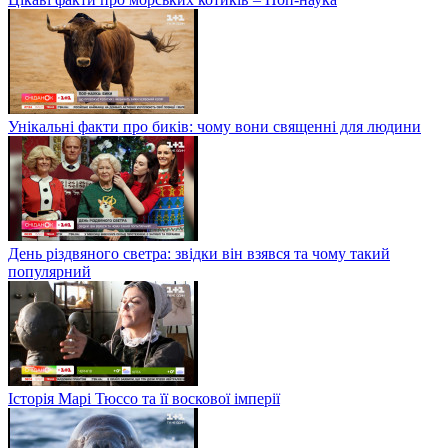
Унікальні факти про биків: чому вони священні для людини
День різдвяного светра: звідки він взявся та чому такий
популярний
Історія Марі Тюссо та її воскової імперії