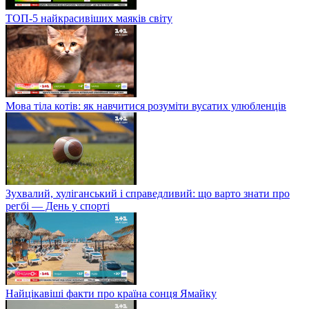
ТОП-5 найкрасивіших маяків світу
Мова тіла котів: як навчитися розуміти вусатих улюбленців
Зухвалий, хуліганський і справедливий: що варто знати про
регбі — День у спорті
Найцікавіші факти про країна сонця Ямайку