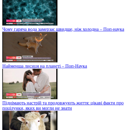
Чому гаряча вода замерзає швидше, ніж холодна – Поп-наука
Найменша лисиця на планеті – Поп-Наука
Піднімають настрій та продовжують життя: цікаві факти про
поцілунки, яких ви могли не знати