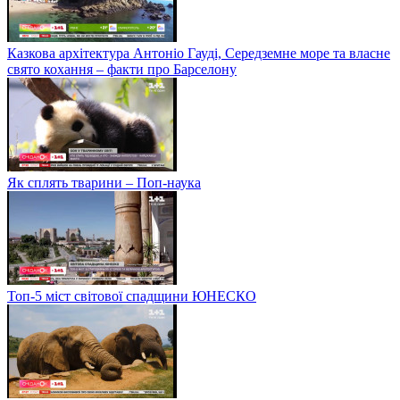
Казкова архітектура Антоніо Гауді, Середземне море та власне
свято кохання – факти про Барселону
Як сплять тварини – Поп-наука
Топ-5 міст світової спадщини ЮНЕСКО