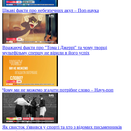
Цікаві факти про небезпечних акул – Поп-наука
Вражаючі факти про "Тома і Джеррі" та чому творці
мультфільму спершу не вірили в його успіх
Чому ми не можемо згадати потрібне слово – Науч-поп
Як свисток з'явився у спорті та хто з відомих письменників