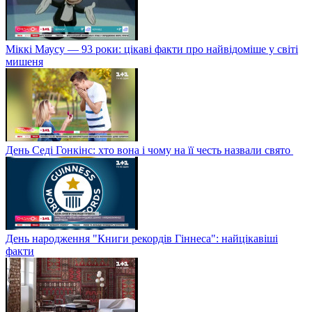
Міккі Маусу — 93 роки: цікаві факти про найвідоміше у світі
мишеня
День Седі Гонкінс: хто вона і чому на її честь назвали свято
День народження "Книги рекордів Гіннеса": найцікавіші
факти