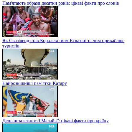
Пам'ятають образи десятки років: цікаві факти про слонів
Як Свазіленд став Королевством Есватіні та чим приваблює
туристів
Найрозкішніші пам'ятки Катару
День незалежності Малайзії: цікаві факти про країну