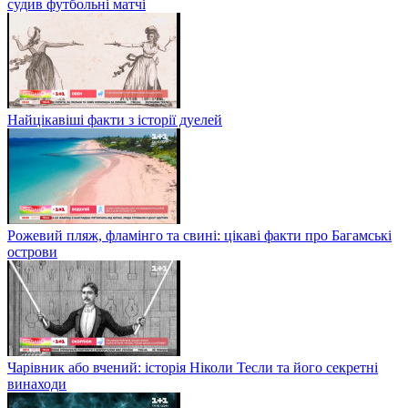
судив футбольні матчі
Найцікавіші факти з історії дуелей
Рожевий пляж, фламінго та свині: цікаві факти про Багамські
острови
Чарівник або вчений: історія Ніколи Тесли та його секретні
винаходи