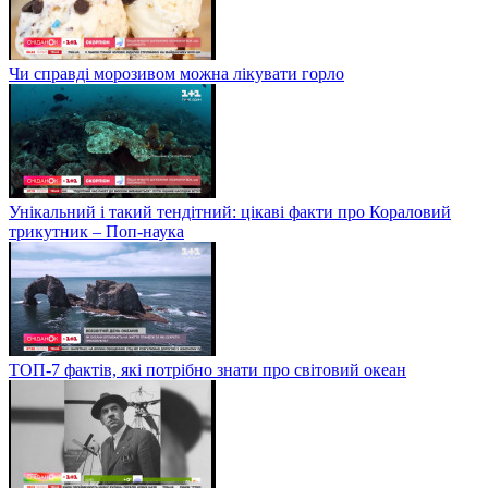
Чи справді морозивом можна лікувати горло
Унікальний і такий тендітний: цікаві факти про Кораловий
трикутник – Поп-наука
ТОП-7 фактів, які потрібно знати про світовий океан