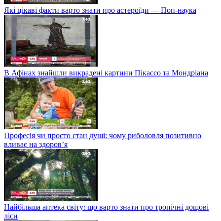
Які цікаві факти варто знати про астероїди — Поп-наука
В Афінах знайшли викрадені картини Пікассо та Мондріана
Професія чи просто стан душі: чому риболовля позитивно
вливає на здоров’я
Найбільша аптека світу: що варто знати про тропічні дощові
ліси