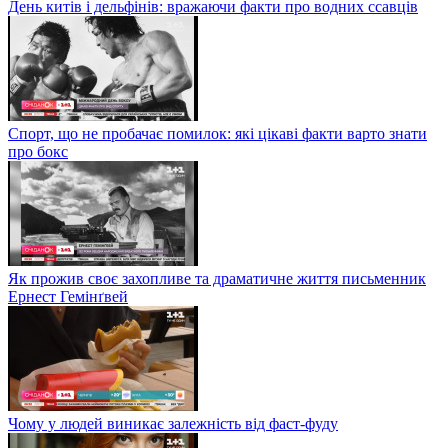
День китів і дельфінів: вражаючи факти про водних ссавців
Спорт, що не пробачає помилок: які цікаві факти варто знати
про бокс
Як прожив своє захопливе та драматичне життя письменник
Ернест Гемінґвей
Чому у людей виникає залежність від фаст-фуду