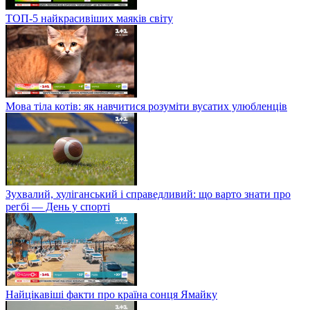
ТОП-5 найкрасивіших маяків світу
Мова тіла котів: як навчитися розуміти вусатих улюбленців
Зухвалий, хуліганський і справедливий: що варто знати про
регбі — День у спорті
Найцікавіші факти про країна сонця Ямайку