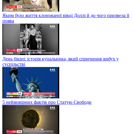
Яким було життя клонованої вівці Доллі й до чого призвела її
поява
День бікіні: історія купальника, який спричинив вибух у
суспільстві
5 неймовірних фактів про Статую Свободи