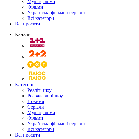
Мультфільми
Фільми
Українські фільми і серіали
Всі категорії
Всі проєкти
Канали
Категорії
Реаліті-шоу
Розважальні шоу
Новини
Серіали
Мультфільми
Фільми
Українські фільми і серіали
Всі категорії
Всі проєкти