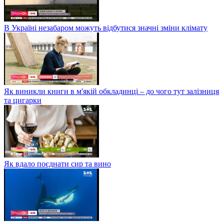
В Україні незабаром можуть відбутися значні зміни клімату
Як виникли книги в м'якій обкладинці – до чого тут залізниця
та цигарки
Як вдало поєднати сир та вино