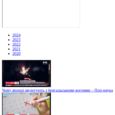
2024
2023
2022
2021
2020
Чому японці медитують з бенгальськими вогнями – Поп-наука