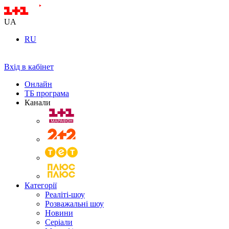
UA
RU
Вхід в кабінет
Онлайн
ТБ програма
Канали
Категорії
Реаліті-шоу
Розважальні шоу
Новини
Серіали