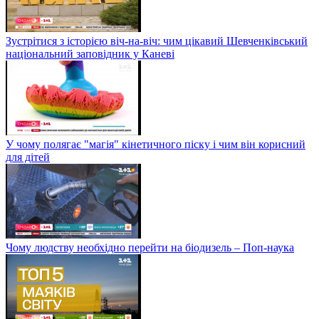
Зустрітися з історією віч-на-віч: чим цікавий Шевченківський
національний заповідник у Каневі
У чому полягає "магія" кінетичного піску і чим він корисний
для дітей
Чому людству необхідно перейти на біодизель – Поп-наука