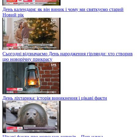
День календаря: як він виник і чому ми святкуємо старий
Новий рік
Сьогодні відзначаємо День народження гірлянди: хто створив
цю новорічну прикрасу
День ліхтарика: історія виникнення і цікаві факти
Цікаві факти про морських котиків – Поп-наука