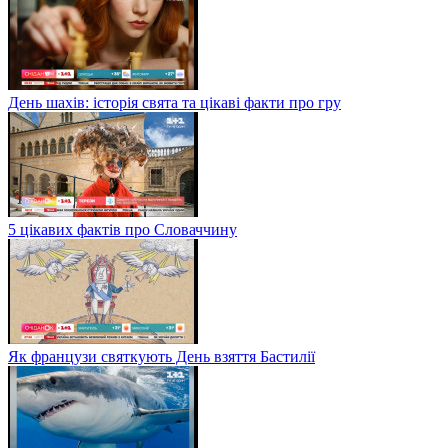
День шахів: історія свята та цікаві факти про гру
5 цікавих фактів про Словаччину
Як французи святкують День взяття Бастилії