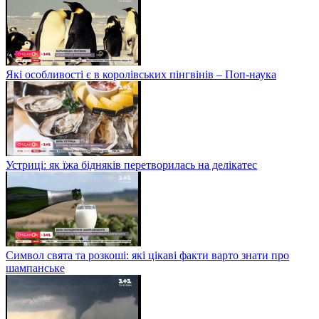
Які особливості є в королівських пінгвінів – Поп-наука
Устриці: як їжа бідняків перетворилась на делікатес
Символ свята та розкоші: які цікаві факти варто знати про
шампанське