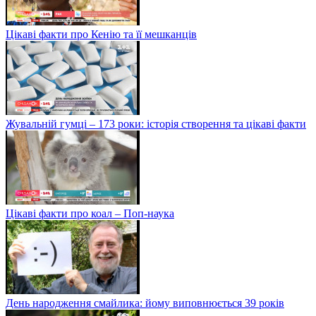
Цікаві факти про Кенію та її мешканців
Жувальній гумці – 173 роки: історія створення та цікаві факти
Цікаві факти про коал – Поп-наука
День народження смайлика: йому виповнюється 39 років