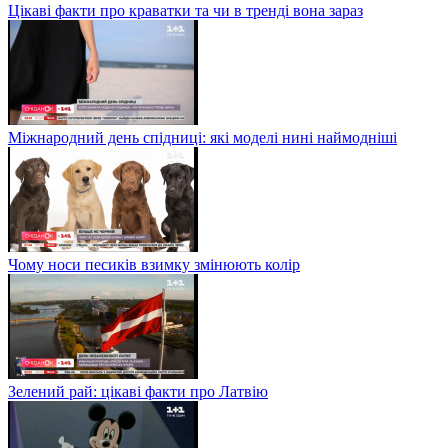
Цікаві факти про краватки та чи в тренді вона зараз
Міжнародний день спідниці: які моделі нині наймодніші
Чому носи песиків взимку змінюють колір
Зелений рай: цікаві факти про Латвію