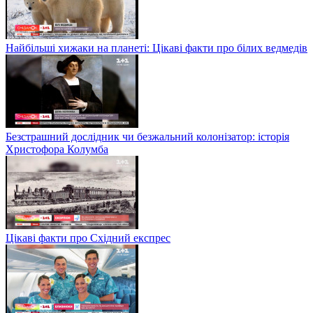
Найбільші хижаки на планеті: Цікаві факти про білих ведмедів
Безстрашний дослідник чи безжальний колонізатор: історія
Христофора Колумба
Цікаві факти про Східний експрес