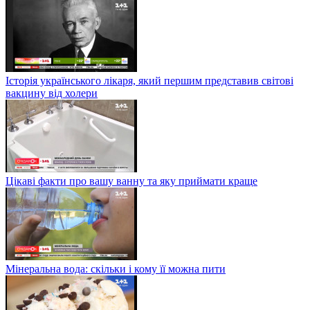
Історія українського лікаря, який першим представив світові
вакцину від холери
Цікаві факти про вашу ванну та яку приймати краще
Мінеральна вода: скільки і кому її можна пити