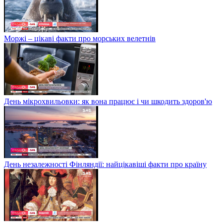
Моржі – цікаві факти про морських велетнів
День мікрохвильовки: як вона працює і чи шкодить здоров'ю
День незалежності Фінляндії: найцікавіші факти про країну