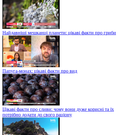
Найдавніші мешканці планети: цікаві факти про гриби
Папуга-монах: цікаві факти про вид
Цікаві факти про сливи: чому вони дуже корисні та їх
потрібно додати до свого раціону