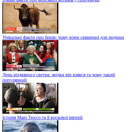
Унікальні факти про биків: чому вони священні для людини
День різдвяного светра: звідки він взявся та чому такий
популярний
Історія Марі Тюссо та її воскової імперії