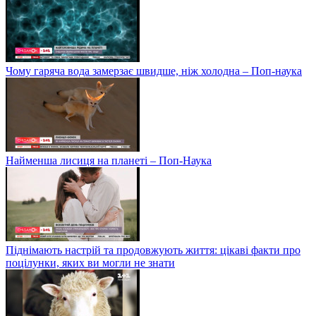
Чому гаряча вода замерзає швидше, ніж холодна – Поп-наука
Найменша лисиця на планеті – Поп-Наука
Піднімають настрій та продовжують життя: цікаві факти про
поцілунки, яких ви могли не знати