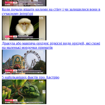
Коли почали вішати килими на стіну і чи залишилися вони в
сучасному інтер'єрі
Дракула або мавпяча орхідея: рідкісні види орхідей, які схожі
на маленькі мордочки приматів
5 найцікавіших фактів про Австрію