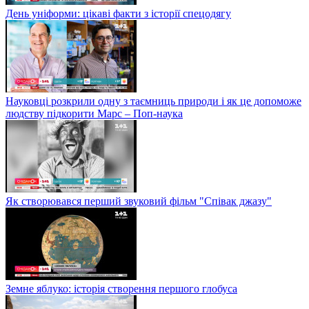
День уніформи: цікаві факти з історії спецодягу
Науковці розкрили одну з таємниць природи і як це допоможе
людству підкорити Марс – Поп-наука
Як створювався перший звуковий фільм "Співак джазу"
Земне яблуко: історія створення першого глобуса