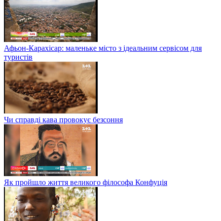
Афьон-Карахісар: маленьке місто з ідеальним сервісом для
туристів
Чи справді кава провокує безсоння
Як пройшло життя великого філософа Конфуція