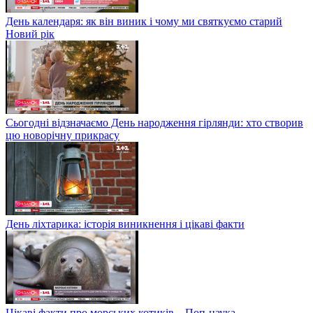
День календаря: як він виник і чому ми святкуємо старий
Новий рік
Сьогодні відзначаємо День народження гірлянди: хто створив
цю новорічну прикрасу
День ліхтарика: історія виникнення і цікаві факти
Цікаві факти про морських котиків – Поп-наука