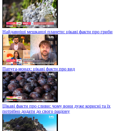
Найдавніші мешканці планети: цікаві факти про гриби
Папуга-монах: цікаві факти про вид
Цікаві факти про сливи: чому вони дуже корисні та їх
потрібно додати до свого раціону