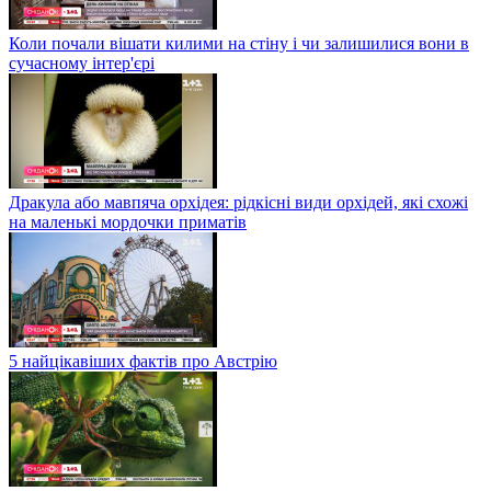
Коли почали вішати килими на стіну і чи залишилися вони в
сучасному інтер'єрі
Дракула або мавпяча орхідея: рідкісні види орхідей, які схожі
на маленькі мордочки приматів
5 найцікавіших фактів про Австрію