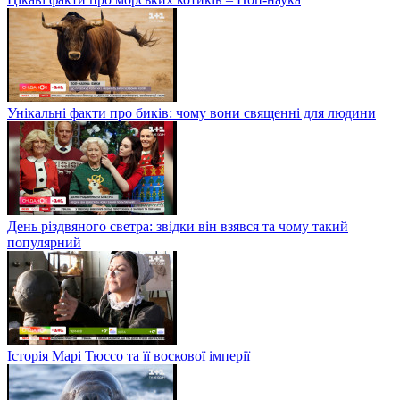
Унікальні факти про биків: чому вони священні для людини
День різдвяного светра: звідки він взявся та чому такий
популярний
Історія Марі Тюссо та її воскової імперії