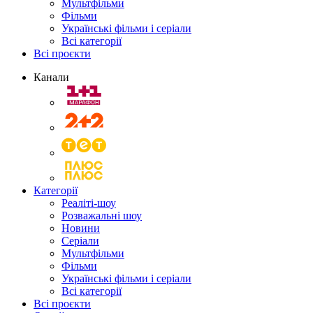
Мультфільми
Фільми
Українські фільми і серіали
Всі категорії
Всі проєкти
Канали
Категорії
Реаліті-шоу
Розважальні шоу
Новини
Серіали
Мультфільми
Фільми
Українські фільми і серіали
Всі категорії
Всі проєкти