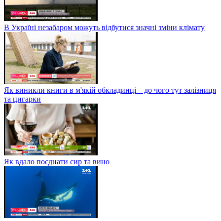
В Україні незабаром можуть відбутися значні зміни клімату
Як виникли книги в м'якій обкладинці – до чого тут залізниця
та цигарки
Як вдало поєднати сир та вино