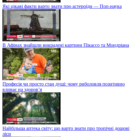
Які цікаві факти варто знати про астероїди — Поп-наука
В Афінах знайшли викрадені картини Пікассо та Мондріана
Професія чи просто стан душі: чому риболовля позитивно
вливає на здоров’я
Найбільша аптека світу: що варто знати про тропічні дощові
ліси