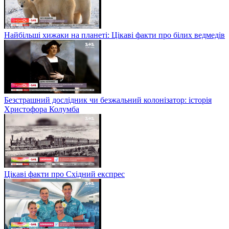
Найбільші хижаки на планеті: Цікаві факти про білих ведмедів
Безстрашний дослідник чи безжальний колонізатор: історія
Христофора Колумба
Цікаві факти про Східний експрес