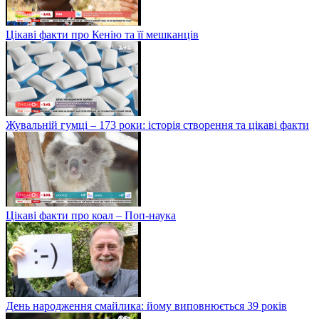
Цікаві факти про Кенію та її мешканців
Жувальній гумці – 173 роки: історія створення та цікаві факти
Цікаві факти про коал – Поп-наука
День народження смайлика: йому виповнюється 39 років