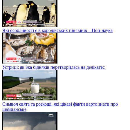
Які особливості є в королівських пінгвінів – Поп-наука
Устриці: як їжа бідняків перетворилась на делікатес
Символ свята та розкоші: які цікаві факти варто знати про
шампанське