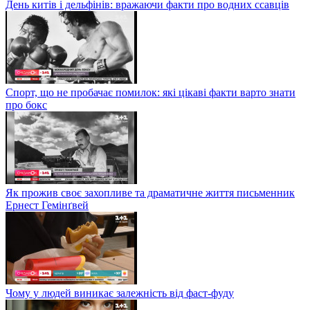
День китів і дельфінів: вражаючи факти про водних ссавців
Спорт, що не пробачає помилок: які цікаві факти варто знати
про бокс
Як прожив своє захопливе та драматичне життя письменник
Ернест Гемінґвей
Чому у людей виникає залежність від фаст-фуду