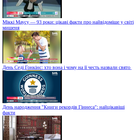
Міккі Маусу — 93 роки: цікаві факти про найвідоміше у світі
мишеня
День Седі Гонкінс: хто вона і чому на її честь назвали свято
День народження "Книги рекордів Гіннеса": найцікавіші
факти