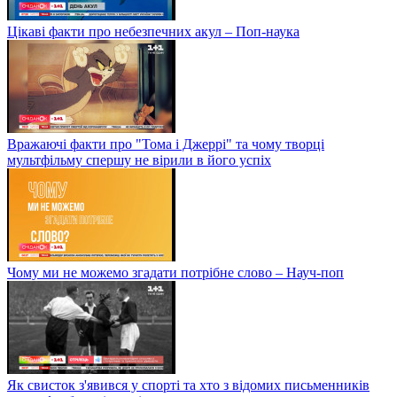
Цікаві факти про небезпечних акул – Поп-наука
Вражаючі факти про "Тома і Джеррі" та чому творці
мультфільму спершу не вірили в його успіх
Чому ми не можемо згадати потрібне слово – Науч-поп
Як свисток з'явився у спорті та хто з відомих письменників