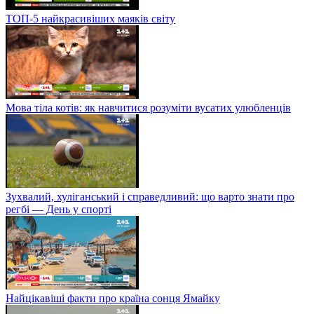
ТОП-5 найкрасивіших маяків світу
Мова тіла котів: як навчитися розуміти вусатих улюбленців
Зухвалий, хуліганський і справедливий: що варто знати про
регбі — День у спорті
Найцікавіші факти про країна сонця Ямайку