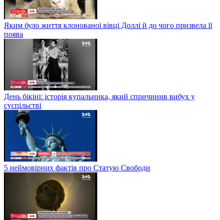
Яким було життя клонованої вівці Доллі й до чого призвела її
поява
День бікіні: історія купальника, який спричинив вибух у
суспільстві
5 неймовірних фактів про Статую Свободи