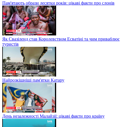
Пам'ятають образи десятки років: цікаві факти про слонів
Як Свазіленд став Королевством Есватіні та чим приваблює
туристів
Найрозкішніші пам'ятки Катару
День незалежності Малайзії: цікаві факти про країну