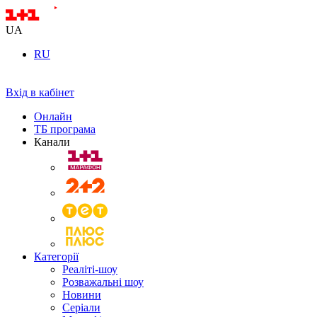
UA
RU
Вхід в кабінет
Онлайн
ТБ програма
Канали
Категорії
Реаліті-шоу
Розважальні шоу
Новини
Серіали