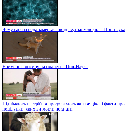
Чому гаряча вода замерзає швидше, ніж холодна – Поп-наука
Найменша лисиця на планеті – Поп-Наука
Піднімають настрій та продовжують життя: цікаві факти про
поцілунки, яких ви могли не знати