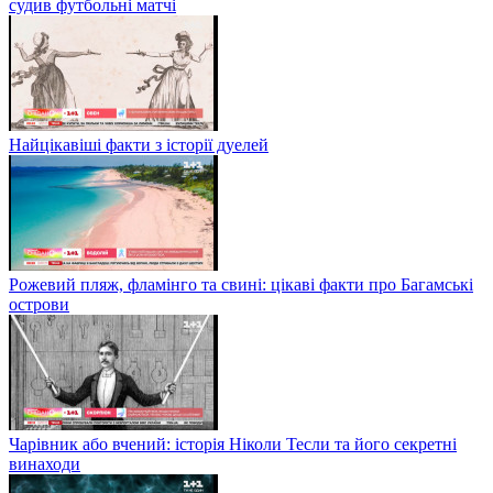
судив футбольні матчі
Найцікавіші факти з історії дуелей
Рожевий пляж, фламінго та свині: цікаві факти про Багамські
острови
Чарівник або вчений: історія Ніколи Тесли та його секретні
винаходи