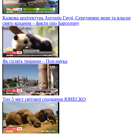
Казкова архітектура Антоніо Гауді, Середземне море та власне
свято кохання – факти про Барселону
Як сплять тварини – Поп-наука
Топ-5 міст світової спадщини ЮНЕСКО