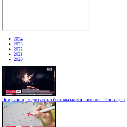
2024
2023
2022
2021
2020
Чому японці медитують з бенгальськими вогнями – Поп-наука