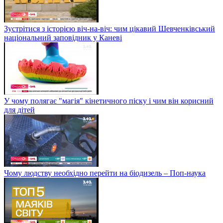
Зустрітися з історією віч-на-віч: чим цікавий Шевченківський
національний заповідник у Каневі
У чому полягає "магія" кінетичного піску і чим він корисний
для дітей
Чому людству необхідно перейти на біодизель – Поп-наука