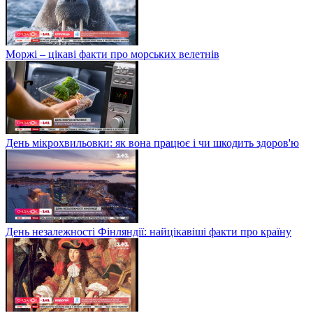
Моржі – цікаві факти про морських велетнів
День мікрохвильовки: як вона працює і чи шкодить здоров'ю
День незалежності Фінляндії: найцікавіші факти про країну