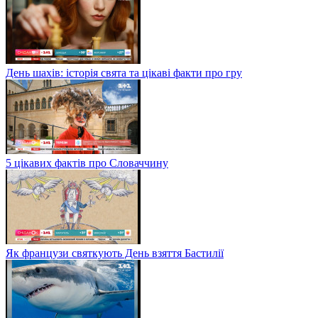
День шахів: історія свята та цікаві факти про гру
5 цікавих фактів про Словаччину
Як французи святкують День взяття Бастилії