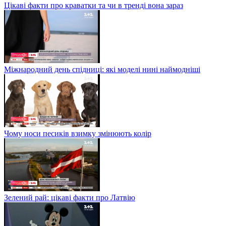
Цікаві факти про краватки та чи в тренді вона зараз
Міжнародний день спідниці: які моделі нині наймодніші
Чому носи песиків взимку змінюють колір
Зелений рай: цікаві факти про Латвію