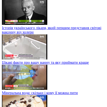
Історія українського лікаря, який першим представив світові
вакцину від холери
Цікаві факти про вашу ванну та яку приймати краще
Мінеральна вода: скільки і кому її можна пити