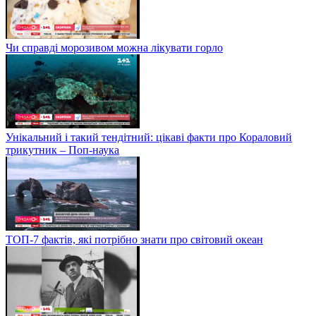
Чи справді морозивом можна лікувати горло
Унікальний і такий тендітний: цікаві факти про Кораловий
трикутник – Поп-наука
ТОП-7 фактів, які потрібно знати про світовий океан