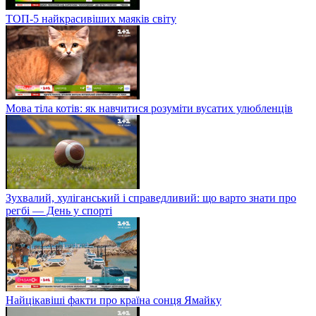
ТОП-5 найкрасивіших маяків світу
Мова тіла котів: як навчитися розуміти вусатих улюбленців
Зухвалий, хуліганський і справедливий: що варто знати про
регбі — День у спорті
Найцікавіші факти про країна сонця Ямайку