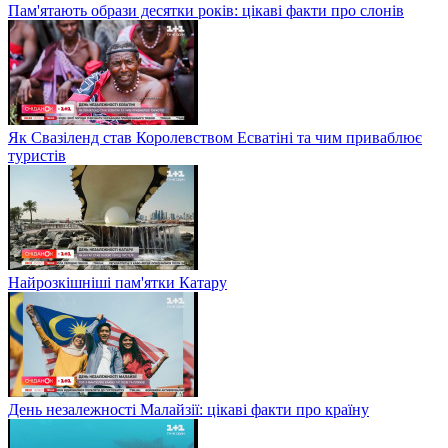
Пам'ятають образи десятки років: цікаві факти про слонів
Як Свазіленд став Королевством Есватіні та чим приваблює
туристів
Найрозкішніші пам'ятки Катару
День незалежності Малайзії: цікаві факти про країну