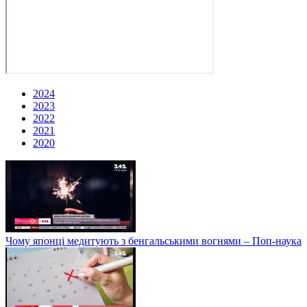
2024
2023
2022
2021
2020
Чому японці медитують з бенгальськими вогнями – Поп-наука