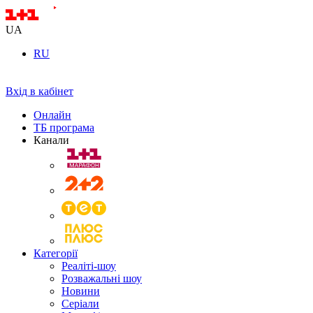
UA
RU
Вхід в кабінет
Онлайн
ТБ програма
Канали
Категорії
Реаліті-шоу
Розважальні шоу
Новини
Серіали