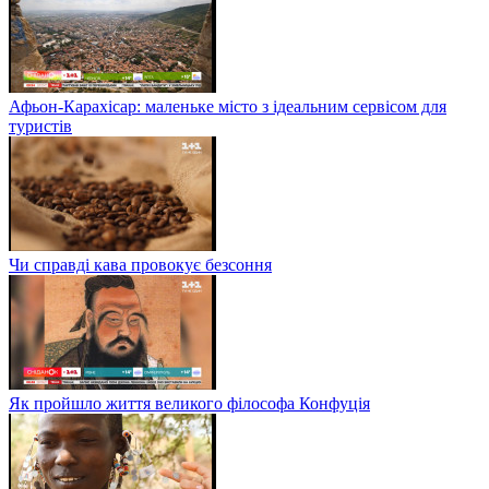
Афьон-Карахісар: маленьке місто з ідеальним сервісом для
туристів
Чи справді кава провокує безсоння
Як пройшло життя великого філософа Конфуція