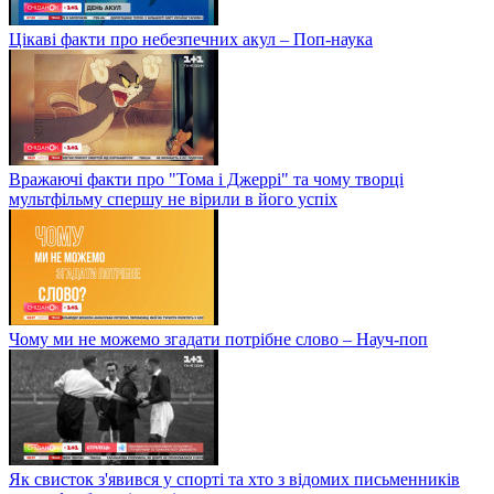
Цікаві факти про небезпечних акул – Поп-наука
Вражаючі факти про "Тома і Джеррі" та чому творці
мультфільму спершу не вірили в його успіх
Чому ми не можемо згадати потрібне слово – Науч-поп
Як свисток з'явився у спорті та хто з відомих письменників