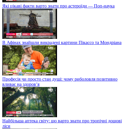
Які цікаві факти варто знати про астероїди — Поп-наука
В Афінах знайшли викрадені картини Пікассо та Мондріана
Професія чи просто стан душі: чому риболовля позитивно
вливає на здоров’я
Найбільша аптека світу: що варто знати про тропічні дощові
ліси