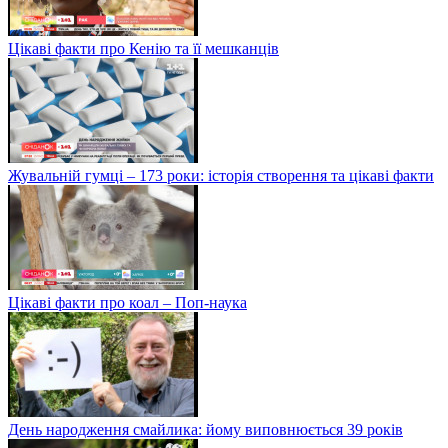
Цікаві факти про Кенію та її мешканців
Жувальній гумці – 173 роки: історія створення та цікаві факти
Цікаві факти про коал – Поп-наука
День народження смайлика: йому виповнюється 39 років