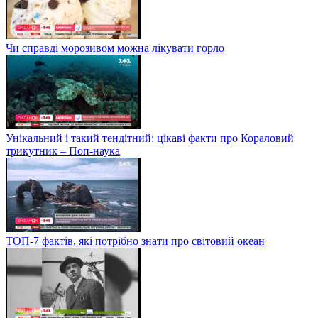
Чи справді морозивом можна лікувати горло
Унікальний і такий тендітний: цікаві факти про Кораловий
трикутник – Поп-наука
ТОП-7 фактів, які потрібно знати про світовий океан