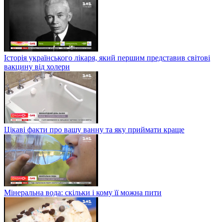
Історія українського лікаря, який першим представив світові
вакцину від холери
Цікаві факти про вашу ванну та яку приймати краще
Мінеральна вода: скільки і кому її можна пити