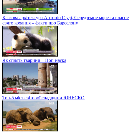
Казкова архітектура Антоніо Гауді, Середземне море та власне
свято кохання – факти про Барселону
Як сплять тварини – Поп-наука
Топ-5 міст світової спадщини ЮНЕСКО