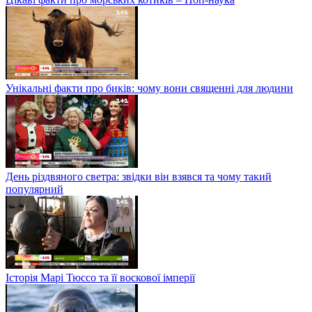
Унікальні факти про биків: чому вони священні для людини
День різдвяного светра: звідки він взявся та чому такий
популярний
Історія Марі Тюссо та її воскової імперії