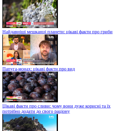
Найдавніші мешканці планети: цікаві факти про гриби
Папуга-монах: цікаві факти про вид
Цікаві факти про сливи: чому вони дуже корисні та їх
потрібно додати до свого раціону