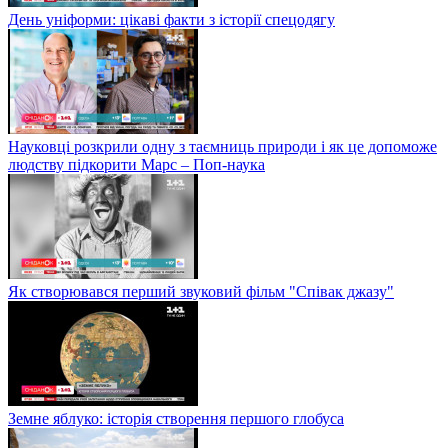
День уніформи: цікаві факти з історії спецодягу
Науковці розкрили одну з таємниць природи і як це допоможе
людству підкорити Марс – Поп-наука
Як створювався перший звуковий фільм "Співак джазу"
Земне яблуко: історія створення першого глобуса