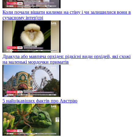
Коли почали вішати килими на стіну і чи залишилися вони в
сучасному інтер'єрі
Дракула або мавпяча орхідея: рідкісні види орхідей, які схожі
на маленькі мордочки приматів
5 найцікавіших фактів про Австрію