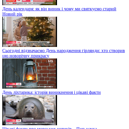
День календаря: як він виник і чому ми святкуємо старий
Новий рік
Сьогодні відзначаємо День народження гірлянди: хто створив
цю новорічну прикрасу
День ліхтарика: історія виникнення і цікаві факти
Цікаві факти про морських котиків – Поп-наука