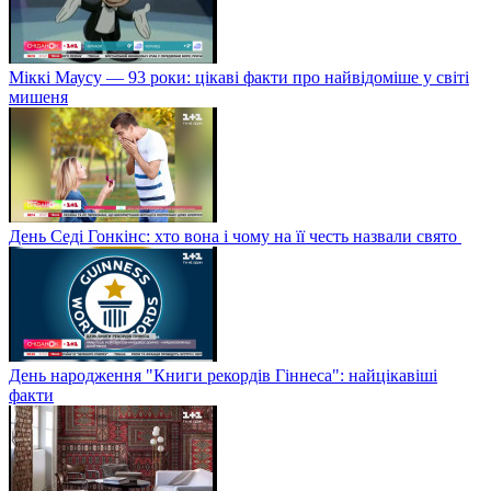
Міккі Маусу — 93 роки: цікаві факти про найвідоміше у світі
мишеня
День Седі Гонкінс: хто вона і чому на її честь назвали свято
День народження "Книги рекордів Гіннеса": найцікавіші
факти