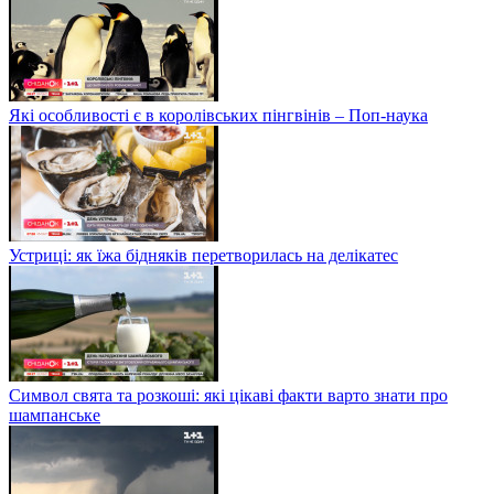
Які особливості є в королівських пінгвінів – Поп-наука
Устриці: як їжа бідняків перетворилась на делікатес
Символ свята та розкоші: які цікаві факти варто знати про
шампанське