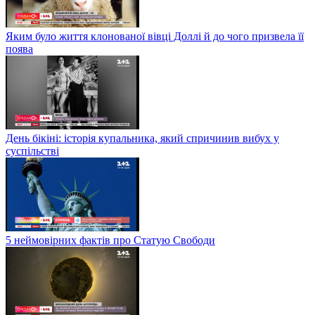
Яким було життя клонованої вівці Доллі й до чого призвела її
поява
День бікіні: історія купальника, який спричинив вибух у
суспільстві
5 неймовірних фактів про Статую Свободи