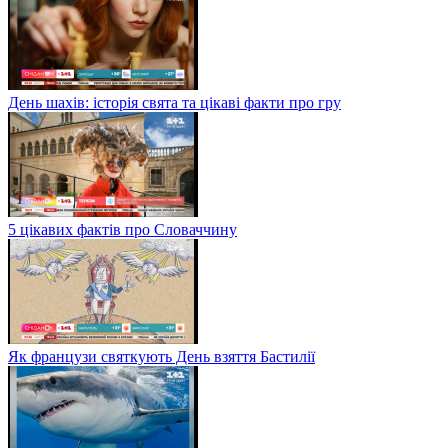
День шахів: історія свята та цікаві факти про гру
5 цікавих фактів про Словаччину
Як французи святкують День взяття Бастилії