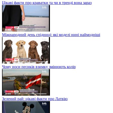
Цікаві факти про краватки та чи в тренді вона зараз
Міжнародний день спідниці: які моделі нині наймодніші
Чому носи песиків взимку змінюють колір
Зелений рай: цікаві факти про Латвію