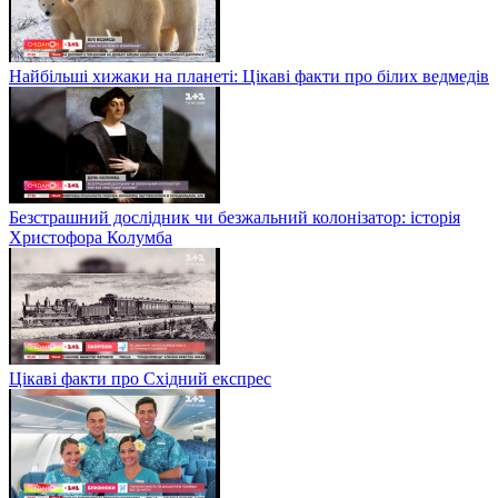
Найбільші хижаки на планеті: Цікаві факти про білих ведмедів
Безстрашний дослідник чи безжальний колонізатор: історія
Христофора Колумба
Цікаві факти про Східний експрес