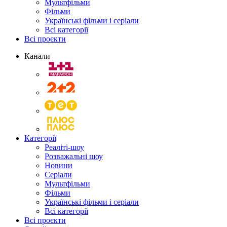
Мультфільми
Фільми
Українські фільми і серіали
Всі категорії
Всі проєкти
Канали
Категорії
Реаліті-шоу
Розважальні шоу
Новини
Серіали
Мультфільми
Фільми
Українські фільми і серіали
Всі категорії
Всі проєкти