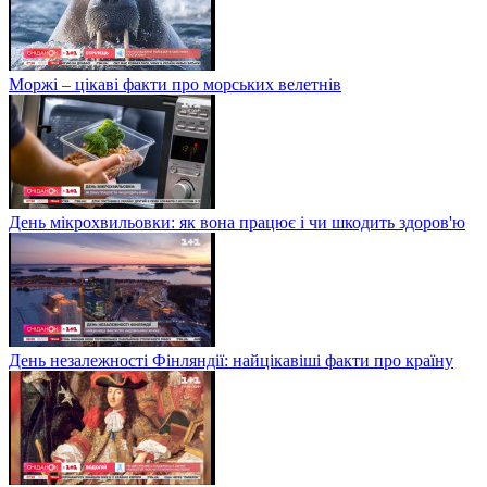
Моржі – цікаві факти про морських велетнів
День мікрохвильовки: як вона працює і чи шкодить здоров'ю
День незалежності Фінляндії: найцікавіші факти про країну