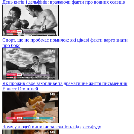
День китів і дельфінів: вражаючи факти про водних ссавців
Спорт, що не пробачає помилок: які цікаві факти варто знати
про бокс
Як прожив своє захопливе та драматичне життя письменник
Ернест Гемінґвей
Чому у людей виникає залежність від фаст-фуду