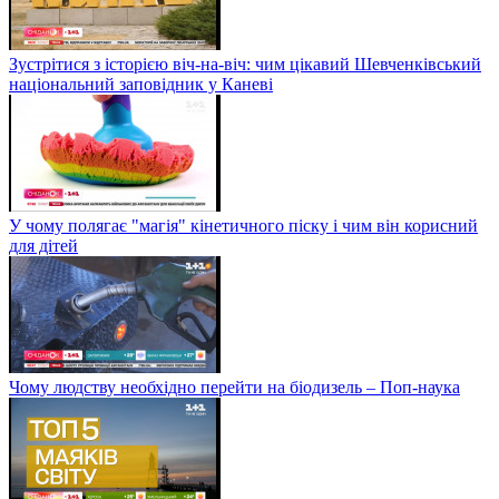
Зустрітися з історією віч-на-віч: чим цікавий Шевченківський
національний заповідник у Каневі
У чому полягає "магія" кінетичного піску і чим він корисний
для дітей
Чому людству необхідно перейти на біодизель – Поп-наука