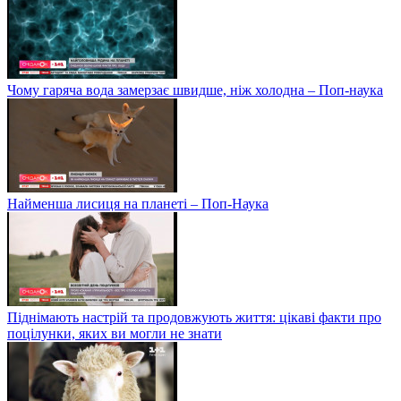
Чому гаряча вода замерзає швидше, ніж холодна – Поп-наука
Найменша лисиця на планеті – Поп-Наука
Піднімають настрій та продовжують життя: цікаві факти про
поцілунки, яких ви могли не знати