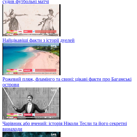
судив футбольні матчі
Найцікавіші факти з історії дуелей
Рожевий пляж, фламінго та свині: цікаві факти про Багамські
острови
Чарівник або вчений: історія Ніколи Тесли та його секретні
винаходи