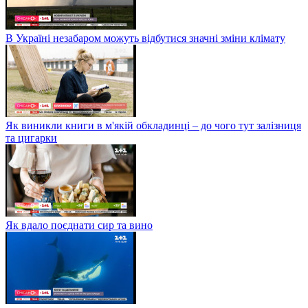
В Україні незабаром можуть відбутися значні зміни клімату
Як виникли книги в м'якій обкладинці – до чого тут залізниця
та цигарки
Як вдало поєднати сир та вино