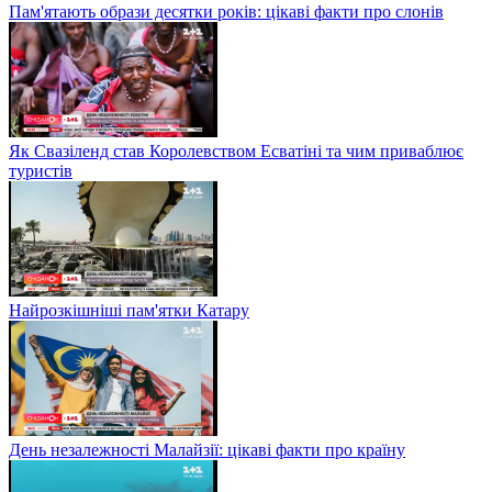
Пам'ятають образи десятки років: цікаві факти про слонів
Як Свазіленд став Королевством Есватіні та чим приваблює
туристів
Найрозкішніші пам'ятки Катару
День незалежності Малайзії: цікаві факти про країну