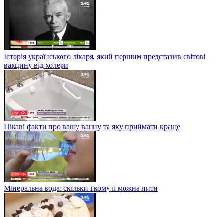
Історія українського лікаря, який першим представив світові
вакцину від холери
Цікаві факти про вашу ванну та яку приймати краще
Мінеральна вода: скільки і кому її можна пити