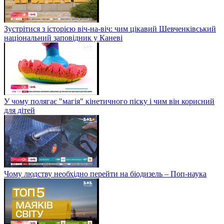
Зустрітися з історією віч-на-віч: чим цікавий Шевченківський
національний заповідник у Каневі
У чому полягає "магія" кінетичного піску і чим він корисний
для дітей
Чому людству необхідно перейти на біодизель – Поп-наука