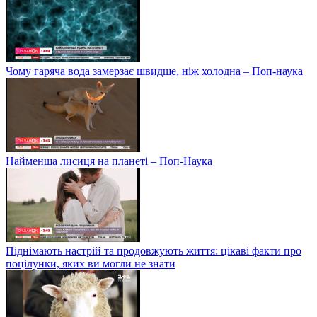
Чому гаряча вода замерзає швидше, ніж холодна – Поп-наука
Найменша лисиця на планеті – Поп-Наука
Піднімають настрій та продовжують життя: цікаві факти про
поцілунки, яких ви могли не знати