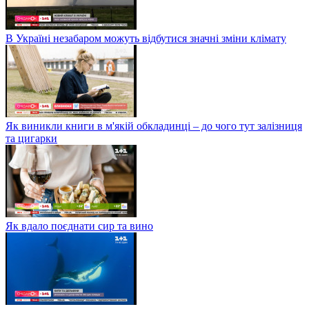
В Україні незабаром можуть відбутися значні зміни клімату
Як виникли книги в м'якій обкладинці – до чого тут залізниця
та цигарки
Як вдало поєднати сир та вино