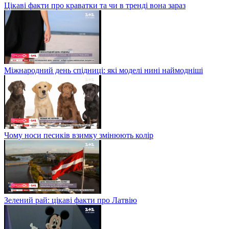
Цікаві факти про краватки та чи в тренді вона зараз
Міжнародний день спідниці: які моделі нині наймодніші
Чому носи песиків взимку змінюють колір
Зелений рай: цікаві факти про Латвію