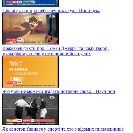
Цікаві факти про небезпечних акул – Поп-наука
Вражаючі факти про "Тома і Джеррі" та чому творці
мультфільму спершу не вірили в його успіх
Чому ми не можемо згадати потрібне слово – Науч-поп
Як свисток з'явився у спорті та хто з відомих письменників