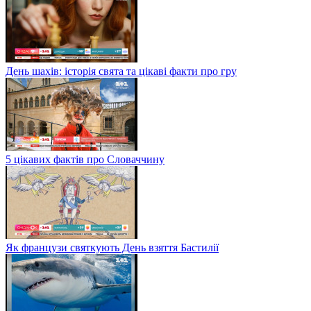
День шахів: історія свята та цікаві факти про гру
5 цікавих фактів про Словаччину
Як французи святкують День взяття Бастилії