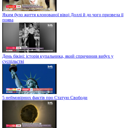
Яким було життя клонованої вівці Доллі й до чого призвела її
поява
День бікіні: історія купальника, який спричинив вибух у
суспільстві
5 неймовірних фактів про Статую Свободи