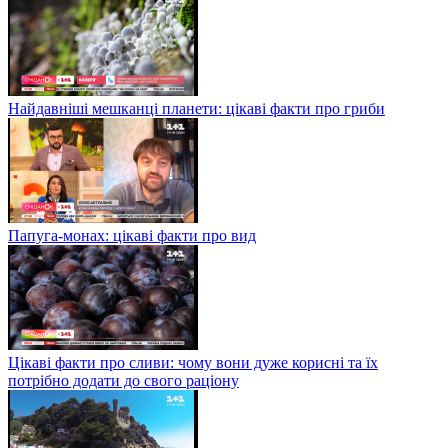
Найдавніші мешканці планети: цікаві факти про гриби
Папуга-монах: цікаві факти про вид
Цікаві факти про сливи: чому вони дуже корисні та їх
потрібно додати до свого раціону