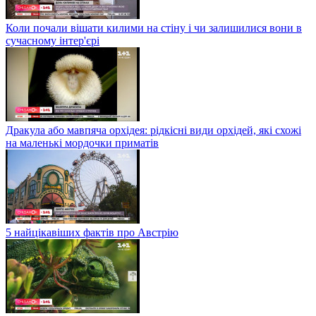
Коли почали вішати килими на стіну і чи залишилися вони в
сучасному інтер'єрі
Дракула або мавпяча орхідея: рідкісні види орхідей, які схожі
на маленькі мордочки приматів
5 найцікавіших фактів про Австрію