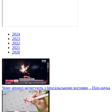
2024
2023
2022
2021
2020
Чому японці медитують з бенгальськими вогнями – Поп-наука