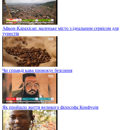
Афьон-Карахісар: маленьке місто з ідеальним сервісом для
туристів
Чи справді кава провокує безсоння
Як пройшло життя великого філософа Конфуція