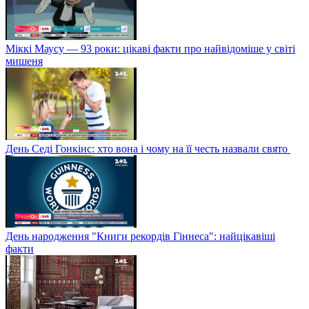
Міккі Маусу — 93 роки: цікаві факти про найвідоміше у світі
мишеня
День Седі Гонкінс: хто вона і чому на її честь назвали свято
День народження "Книги рекордів Гіннеса": найцікавіші
факти