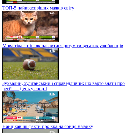
ТОП-5 найкрасивіших маяків світу
Мова тіла котів: як навчитися розуміти вусатих улюбленців
Зухвалий, хуліганський і справедливий: що варто знати про
регбі — День у спорті
Найцікавіші факти про країна сонця Ямайку