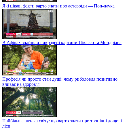
Які цікаві факти варто знати про астероїди — Поп-наука
В Афінах знайшли викрадені картини Пікассо та Мондріана
Професія чи просто стан душі: чому риболовля позитивно
вливає на здоров’я
Найбільша аптека світу: що варто знати про тропічні дощові
ліси