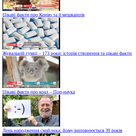
Цікаві факти про Кенію та її мешканців
Жувальній гумці – 173 роки: історія створення та цікаві факти
Цікаві факти про коал – Поп-наука
День народження смайлика: йому виповнюється 39 років