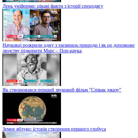
День уніформи: цікаві факти з історії спецодягу
Науковці розкрили одну з таємниць природи і як це допоможе
людству підкорити Марс – Поп-наука
Як створювався перший звуковий фільм "Співак джазу"
Земне яблуко: історія створення першого глобуса