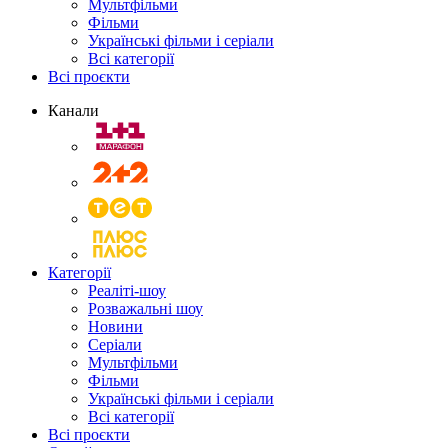
Мультфільми
Фільми
Українські фільми і серіали
Всі категорії
Всі проєкти
Канали
Категорії
Реаліті-шоу
Розважальні шоу
Новини
Серіали
Мультфільми
Фільми
Українські фільми і серіали
Всі категорії
Всі проєкти