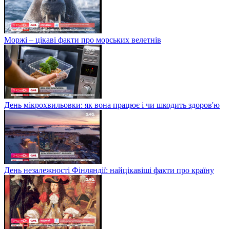
Моржі – цікаві факти про морських велетнів
День мікрохвильовки: як вона працює і чи шкодить здоров'ю
День незалежності Фінляндії: найцікавіші факти про країну