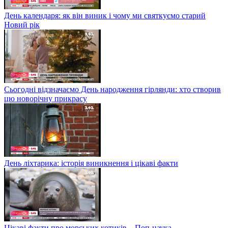
День календаря: як він виник і чому ми святкуємо старий
Новий рік
Сьогодні відзначаємо День народження гірлянди: хто створив
цю новорічну прикрасу
День ліхтарика: історія виникнення і цікаві факти
Цікаві факти про морських котиків – Поп-наука