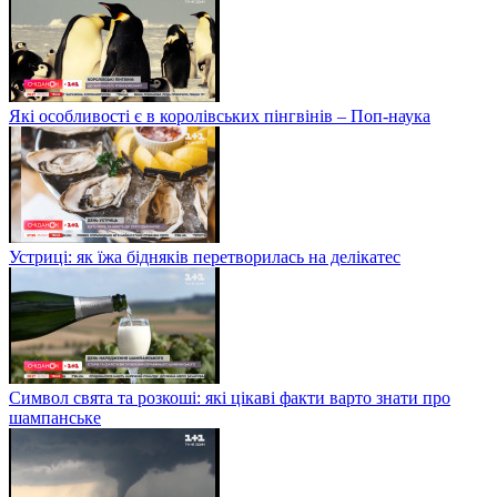
Які особливості є в королівських пінгвінів – Поп-наука
Устриці: як їжа бідняків перетворилась на делікатес
Символ свята та розкоші: які цікаві факти варто знати про
шампанське