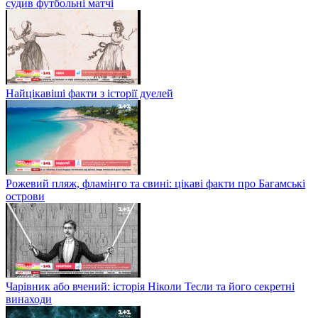
судив футбольні матчі
Найцікавіші факти з історії дуелей
Рожевий пляж, фламінго та свині: цікаві факти про Багамські
острови
Чарівник або вчений: історія Ніколи Тесли та його секретні
винаходи