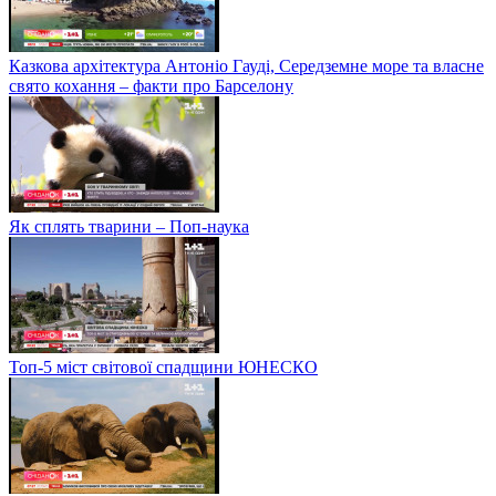
Казкова архітектура Антоніо Гауді, Середземне море та власне
свято кохання – факти про Барселону
Як сплять тварини – Поп-наука
Топ-5 міст світової спадщини ЮНЕСКО