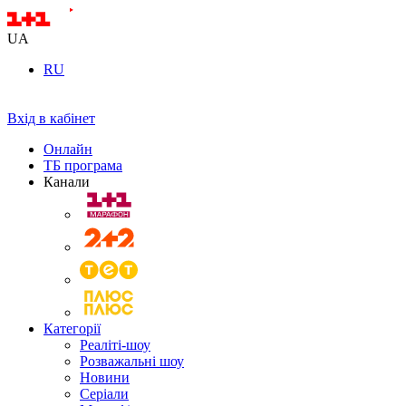
UA
RU
Вхід в кабінет
Онлайн
ТБ програма
Канали
Категорії
Реаліті-шоу
Розважальні шоу
Новини
Серіали