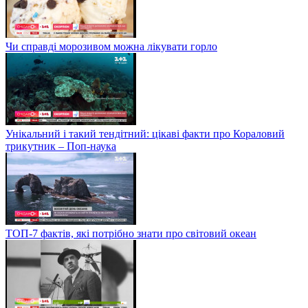
Чи справді морозивом можна лікувати горло
Унікальний і такий тендітний: цікаві факти про Кораловий
трикутник – Поп-наука
ТОП-7 фактів, які потрібно знати про світовий океан