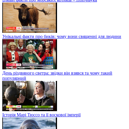
Унікальні факти про биків: чому вони священні для людини
День різдвяного светра: звідки він взявся та чому такий
популярний
Історія Марі Тюссо та її воскової імперії