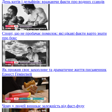
День китів і дельфінів: вражаючи факти про водних ссавців
Спорт, що не пробачає помилок: які цікаві факти варто знати
про бокс
Як прожив своє захопливе та драматичне життя письменник
Ернест Гемінґвей
Чому у людей виникає залежність від фаст-фуду