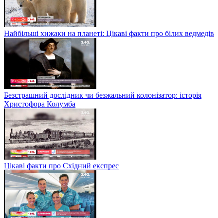
Найбільші хижаки на планеті: Цікаві факти про білих ведмедів
Безстрашний дослідник чи безжальний колонізатор: історія
Христофора Колумба
Цікаві факти про Східний експрес