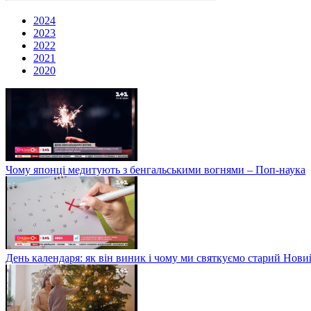
2024
2023
2022
2021
2020
Чому японці медитують з бенгальськими вогнями – Поп-наука
День календаря: як він виник і чому ми святкуємо старий Нови