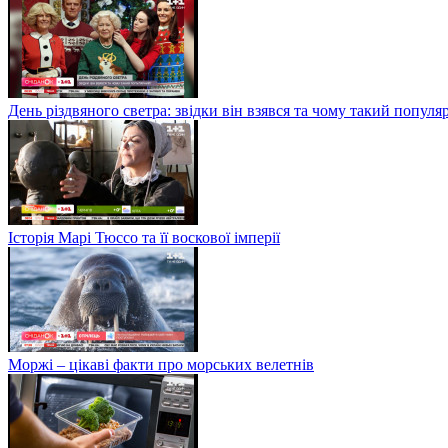
День різдвяного светра: звідки він взявся та чому такий попул
Історія Марі Тюссо та її воскової імперії
Моржі – цікаві факти про морських велетнів