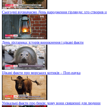
Сьогодні відзначаємо День народження гірлянди: хто створив 
День ліхтарика: історія виникнення і цікаві факти
Цікаві факти про морських котиків – Поп-наука
Унікальні факти про биків: чому вони священні для людини