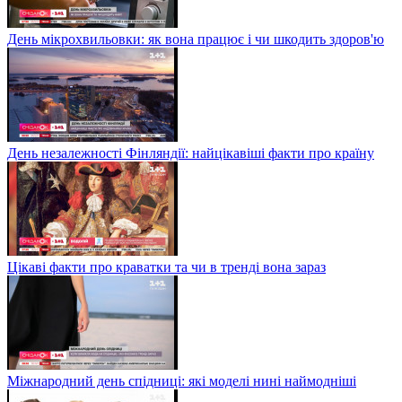
День мікрохвильовки: як вона працює і чи шкодить здоров'ю
День незалежності Фінляндії: найцікавіші факти про країну
Цікаві факти про краватки та чи в тренді вона зараз
Міжнародний день спідниці: які моделі нині наймодніші