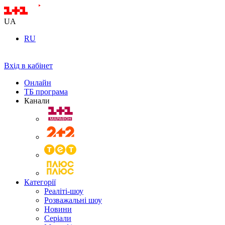
UA
RU
Вхід в кабінет
Онлайн
ТБ програма
Канали
Категорії
Реаліті-шоу
Розважальні шоу
Новини
Серіали