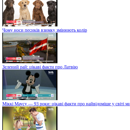
Чому носи песиків взимку змінюють колір
Зелений рай: цікаві факти про Латвію
Міккі Маусу — 93 роки: цікаві факти про найвідоміше у світі 