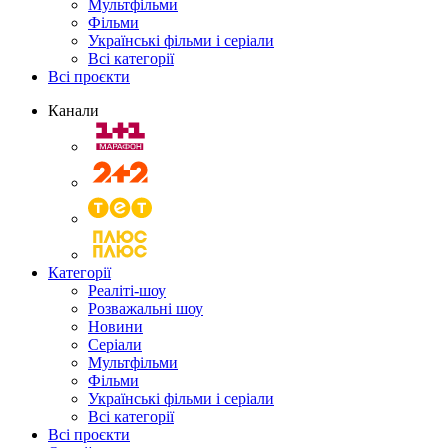
Мультфільми
Фільми
Українські фільми і серіали
Всі категорії
Всі проєкти
Канали
Категорії
Реаліті-шоу
Розважальні шоу
Новини
Серіали
Мультфільми
Фільми
Українські фільми і серіали
Всі категорії
Всі проєкти