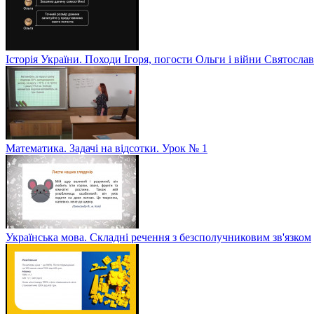
Історія України. Походи Ігоря, погости Ольги і війни Святослав
Математика. Задачі на відсотки. Урок № 1
Українська мова. Складні речення з безсполучниковим зв'язком