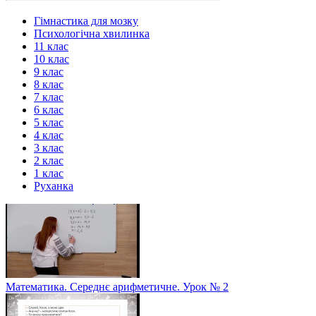
Гімнастика для мозку
Психологічна хвилинка
11 клас
10 клас
9 клас
8 клас
7 клас
6 клас
5 клас
4 клас
3 клас
2 клас
1 клас
Руханка
Математика. Середнє арифметичне. Урок № 2