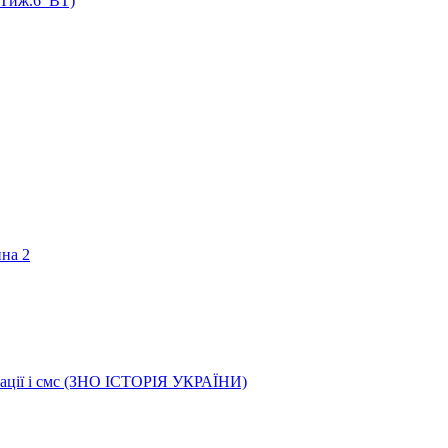
 (Тиж.6_ВТ)
ина 2
трації і смс (ЗНО ІСТОРІЯ УКРАЇНИ)