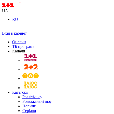
UA
RU
Вхід в кабінет
Онлайн
ТБ програма
Канали
Категорії
Реаліті-шоу
Розважальні шоу
Новини
Серіали