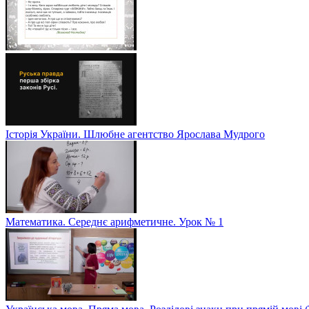
Історія України. Шлюбне агентство Ярослава Мудрого
Математика. Середнє арифметичне. Урок № 1