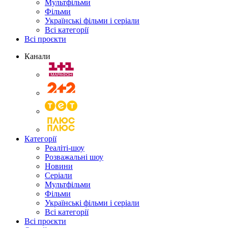
Мультфільми
Фільми
Українські фільми і серіали
Всі категорії
Всі проєкти
Канали
Категорії
Реаліті-шоу
Розважальні шоу
Новини
Серіали
Мультфільми
Фільми
Українські фільми і серіали
Всі категорії
Всі проєкти