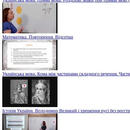
Українська мова. Пряма мова. Розділові знаки при прямій мові
Математика. Повторення. Відсотки
Українська мова. Кома між частинами складного речення. Част
Історія України. Володимир Великий і хрещення русі без реєс