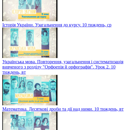
Історія України. Узагальнення до курсу. 10 тиждень, ср
Українська мова. Повторення, узагальнення і систематизація
вивченого з розділу "Орфоепія й орфографія". Урок 2. 10
тиждень, вт
Математика. Десяткові дроби та дії над ними. 10 тиждень, вт