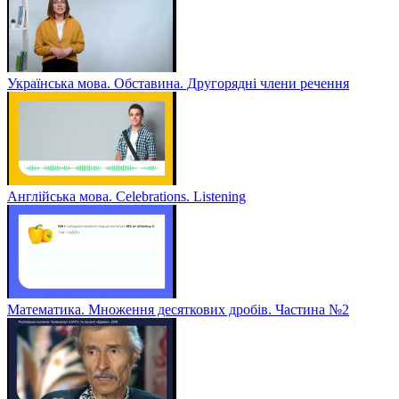
Українська мова. Обставина. Другорядні члени речення
Англійська мова. Celebrations. Listening
Математика. Множення десяткових дробів. Частина №2