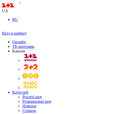
UA
RU
Вхід в кабінет
Онлайн
ТБ програма
Канали
Категорії
Реаліті-шоу
Розважальні шоу
Новини
Серіали