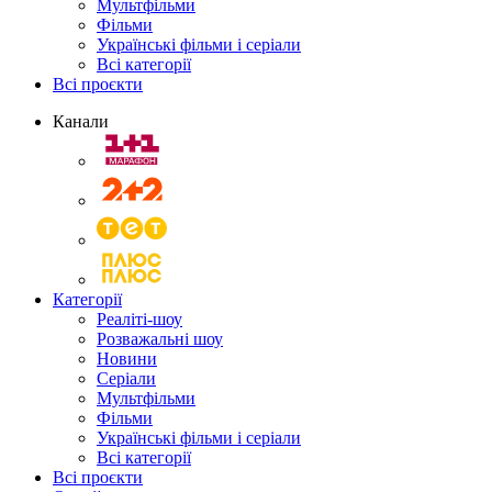
Мультфільми
Фільми
Українські фільми і серіали
Всі категорії
Всі проєкти
Канали
Категорії
Реаліті-шоу
Розважальні шоу
Новини
Серіали
Мультфільми
Фільми
Українські фільми і серіали
Всі категорії
Всі проєкти