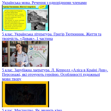
Українська мова. Речення з однорідними членами
5 клас. Українська література. Григір Тютюнник. Життя та
творчість. «Дивак». 1 частина
5 клас. Зарубіжна лаература. Л. Керролл «Аліса в Країні Див».
Персонажі, які оточують героїню. Особливості художньої
мови твору
5 клас. Мистецтво. Як звучить кіно