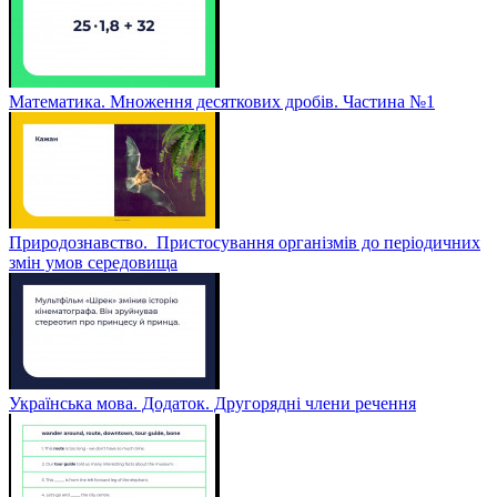
Математика. Множення десяткових дробів. Частина №1
Природознавство. Пристосування організмів до періодичних
змін умов середовища
Українська мова. Додаток. Другорядні члени речення