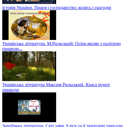
Історія України. Праця і господарство: колись і сьогодні
Українська література. М.Рильський: Осінь-маляр з палітрою
пишною...
Українська література Максим Рильський. Краса рідної
природи
Зарубіжна література. Світ уяви Аліси та її захопливі пригоди.