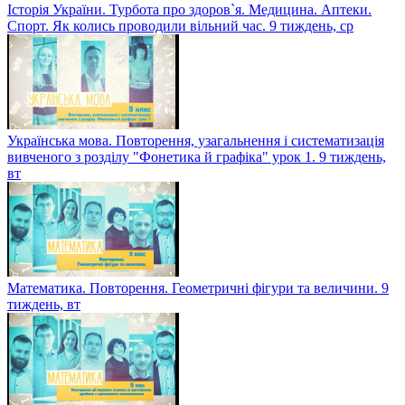
Історія України. Турбота про здоров`я. Медицина. Аптеки.
Спорт. Як колись проводили вільний час. 9 тиждень, ср
Українська мова. Повторення, узагальнення і систематизація
вивченого з розділу "Фонетика й графіка" урок 1. 9 тиждень,
вт
Математика. Повторення. Геометричні фігури та величини. 9
тиждень, вт