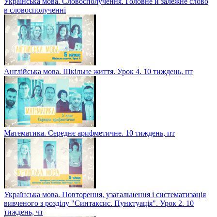
Українська мова. Словосполучення. Головне й залежне слово
в словосполученні
Англійська мова. Шкільне життя. Урок 4. 10 тиждень, пт
Математика. Середнє арифметичне. 10 тиждень, пт
Українська мова. Повторення, узагальнення і систематизація
вивченого з розділу "Синтаксис. Пунктуація". Урок 2. 10
тиждень, чт