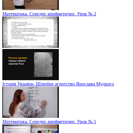
Математика. Середнє арифметичне. Урок № 2
Історія України. Шлюбне агентство Ярослава Мудрого
Математика. Середнє арифметичне. Урок № 1