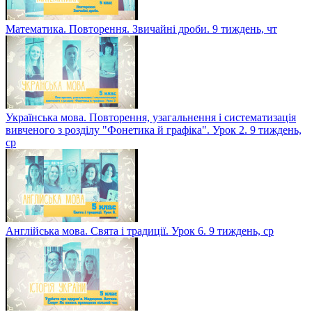
Математика. Повторення. Звичайні дроби. 9 тиждень, чт
Українська мова. Повторення, узагальнення і систематизація
вивченого з розділу "Фонетика й графіка". Урок 2. 9 тиждень,
ср
Англійська мова. Свята і традиції. Урок 6. 9 тиждень, ср