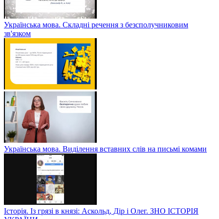
Українська мова. Складні речення з безсполучниковим
зв'язком
Українська мова. Виділення вставних слів на письмі комами
Історія. Із грязі в князі: Аскольд, Дір і Олег. ЗНО ІСТОРІЯ