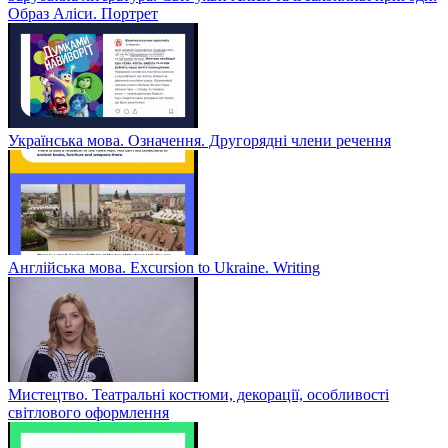
Образ Аліси. Портрет
Українська мова. Означення. Другорядні члени речення
Англійська мова. Excursion to Ukraine. Writing
Мистецтво. Театральні костюми, декорації, особливості
світлового оформлення