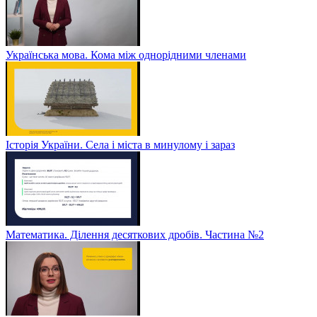
Українська мова. Кома між однорідними членами
Історія України. Села і міста в минулому і зараз
Математика. Ділення десяткових дробів. Частина №2