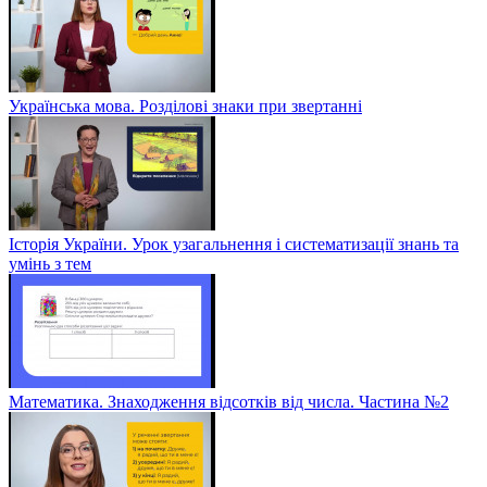
Українська мова. Розділові знаки при звертанні
Історія України. Урок узагальнення і систематизації знань та
умінь з тем
Математика. Знаходження відсотків від числа. Частина №2