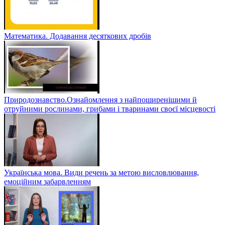
Математика. Додавання десяткових дробів
Природознавство.Ознайомлення з найпоширенішими й
отруйними рослинами, грибами і тваринами своєї місцевості
Українська мова. Види речень за метою висловлювання,
емоційним забарвленням