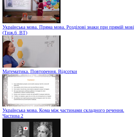
Українська мова. Пряма мова. Розділові знаки при прямій мові
(Тиж.6_ВТ)
Математика. Повторення. Відсотки
Українська мова. Кома між частинами складного речення.
Частина 2