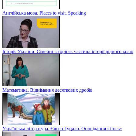
Англійська мова. Places to visit. Speaking
Історія України. Сімейні історії як частина історії рідного краю
Математика. Віднімання десяткових дробів
Українська література. Євген Гуцало. Оповідання «Лось»