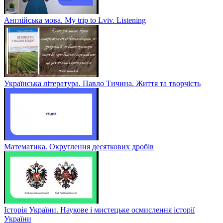
Англійська мова. My trip to Lviv. Listening
Українська література. Павло Тичина. Життя та творчість
Математика. Округлення десяткових дробів
Історія України. Наукове і мистецьке осмислення історії
України