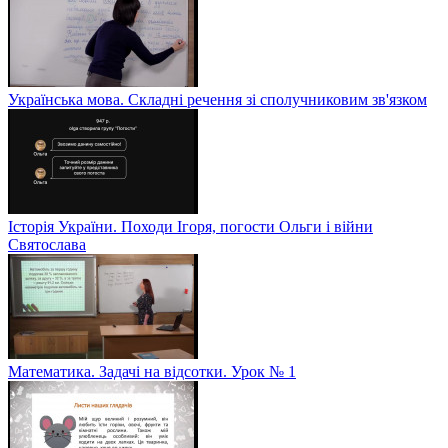
Українська мова. Складні речення зі сполучниковим зв'язком
Історія України. Походи Ігоря, погости Ольги і війни
Святослава
Математика. Задачі на відсотки. Урок № 1