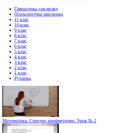
Гімнастика для мозку
Психологічна хвилинка
11 клас
10 клас
9 клас
8 клас
7 клас
6 клас
5 клас
4 клас
3 клас
2 клас
1 клас
Руханка
Математика. Середнє арифметичне. Урок № 2