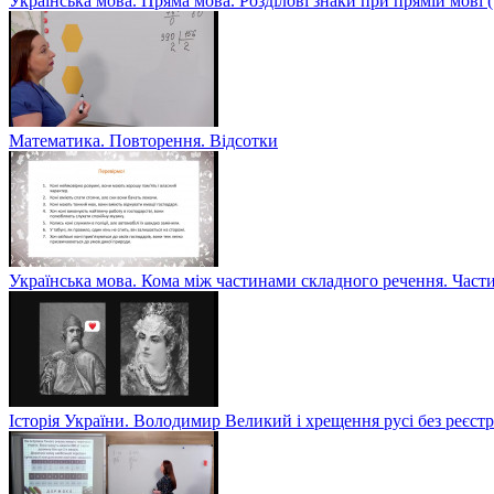
Українська мова. Пряма мова. Розділові знаки при прямій мові
Математика. Повторення. Відсотки
Українська мова. Кома між частинами складного речення. Част
Історія України. Володимир Великий і хрещення русі без реєс