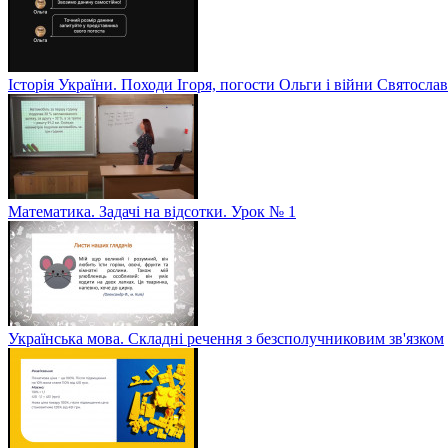
Історія України. Походи Ігоря, погости Ольги і війни Святослав
Математика. Задачі на відсотки. Урок № 1
Українська мова. Складні речення з безсполучниковим зв'язком