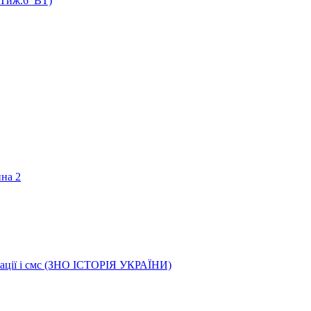
 (Тиж.6_ВТ)
ина 2
трації і смс (ЗНО ІСТОРІЯ УКРАЇНИ)