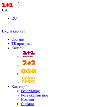
UA
RU
Вхід в кабінет
Онлайн
ТБ програма
Канали
Категорії
Реаліті-шоу
Розважальні шоу
Новини
Серіали