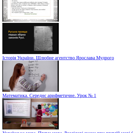
Історія України. Шлюбне агентство Ярослава Мудрого
Математика. Середнє арифметичне. Урок № 1