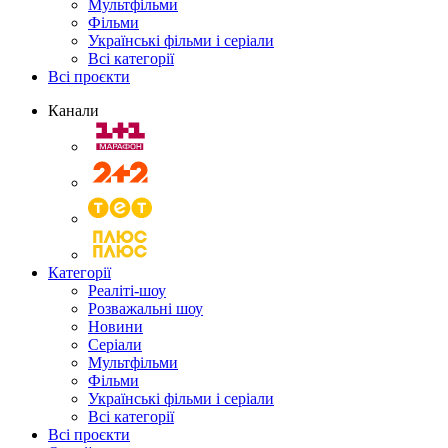
Мультфільми
Фільми
Українські фільми і серіали
Всі категорії
Всі проєкти
Канали
Категорії
Реаліті-шоу
Розважальні шоу
Новини
Серіали
Мультфільми
Фільми
Українські фільми і серіали
Всі категорії
Всі проєкти