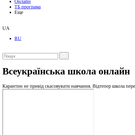
Онлайн
ТБ програма
Еще
UA
RU
Всеукраїнська школа онлайн
Карантин не привід скасовувати навчання. Відтепер школа перех