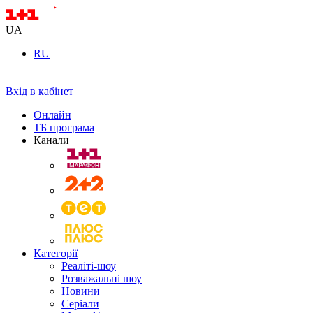
UA
RU
Вхід в кабінет
Онлайн
ТБ програма
Канали
Категорії
Реаліті-шоу
Розважальні шоу
Новини
Серіали