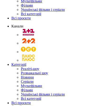
Мультфільми
Фільми
Українські фільми і серіали
Всі категорії
Всі проєкти
Канали
Категорії
Реаліті-шоу
Розважальні шоу
Новини
Серіали
Мультфільми
Фільми
Українські фільми і серіали
Всі категорії
Всі проєкти