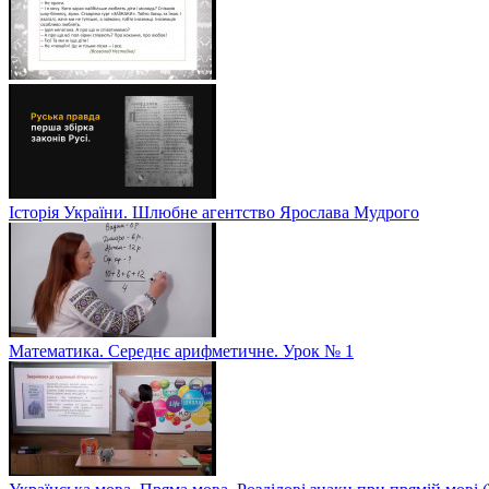
Історія України. Шлюбне агентство Ярослава Мудрого
Математика. Середнє арифметичне. Урок № 1