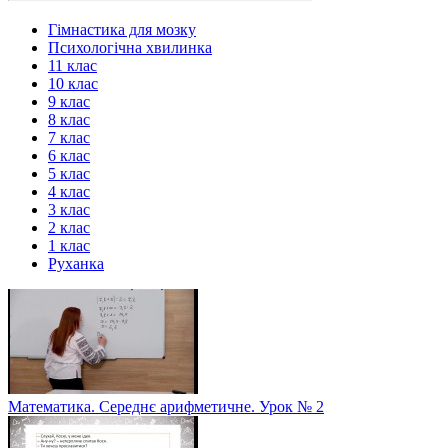
Гімнастика для мозку
Психологічна хвилинка
11 клас
10 клас
9 клас
8 клас
7 клас
6 клас
5 клас
4 клас
3 клас
2 клас
1 клас
Руханка
Математика. Середнє арифметичне. Урок № 2