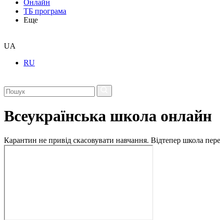
Онлайн
ТБ програма
Еще
UA
RU
Всеукраїнська школа онлайн
Карантин не привід скасовувати навчання. Відтепер школа перех