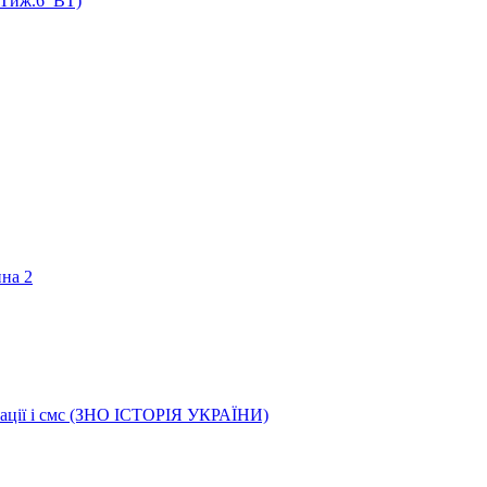
 (Тиж.6_ВТ)
ина 2
трації і смс (ЗНО ІСТОРІЯ УКРАЇНИ)