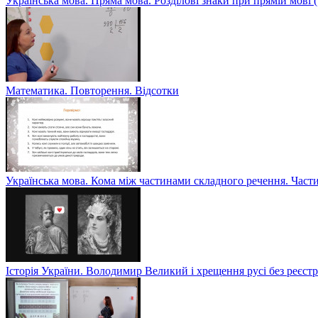
Українська мова. Пряма мова. Розділові знаки при прямій мові
Математика. Повторення. Відсотки
Українська мова. Кома між частинами складного речення. Част
Історія України. Володимир Великий і хрещення русі без реєс