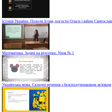
Історія України. Походи Ігоря, погости Ольги і війни Святослав
Математика. Задачі на відсотки. Урок № 1
Українська мова. Складні речення з безсполучниковим зв'язком